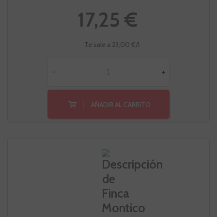
17,25 €
Te sale a 23,00 €/l
-
+
AÑADIR AL CARRITO