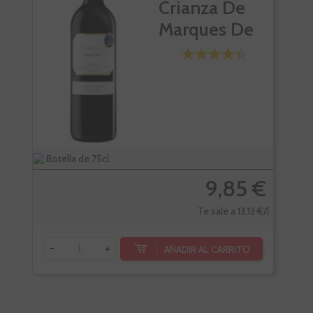
Crianza De
Marques De
Riscal
Botella de 75cl.
Bote
9,85 €
Te sale a 13,13 €/l
-
+
-
AÑADIR AL CARRITO