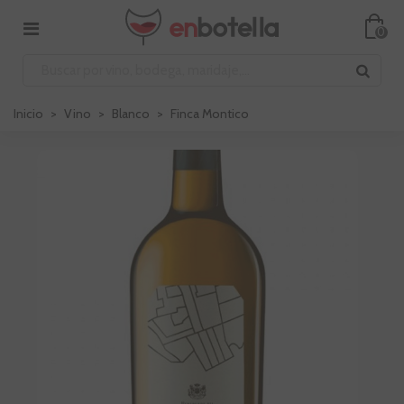
0
Inicio
>
Vino
>
Blanco
>
Finca Montico