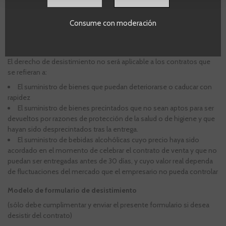
Solo será usted responsable de la disminución de valor de los
bienes resultante de una manipulación distinta a la necesaria para
establecer la naturaleza, las características y el funcionamiento de
Consume con moderación
los bienes.
Excepciones al derecho de desistimiento
El derecho de desistimiento no será aplicable a los contratos que
se refieran a:
El suministro de bienes que puedan deteriorarse o caducar con
rapidez
El suministro de bienes precintados que no sean aptos para ser
devueltos por razones de protección de la salud o de higiene y que
hayan sido desprecintados tras la entrega.
El suministro de bebidas alcohólicas cuyo precio haya sido
acordado en el momento de celebrar el contrato de venta y que no
puedan ser entregadas antes de 30 días, y cuyo valor real dependa
de fluctuaciones del mercado que el empresario no pueda controlar
Modelo de formulario de desistimiento
(sólo debe cumplimentar y enviar el presente formulario si desea
desistir del contrato)