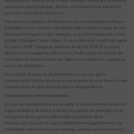
desistimiento expirará a los 14 días naturales del día que usted o un
tercero por usted indicado, distinto del transportista, adquirió la
posesión material de los bienes.
Para ejercer el derecho de desistimiento, usted deberá notificar a
Enbotella.com su decisión de desistir del contrato a través de una
declaración inequívoca (por ejemplo, una carta enviada por correo
postal a Bodegas Carlos Valero, SL en la dirección castillo de capua
10, nave 1, 50197 Zaragoza, teléfono en el 976 24 81 22 o correo
electrónico a hola@enbotella.como). Podrá utilizar el modelo de
formulario de desistimiento que figura a acontinuación, aunque su
uso no es obligatorio.
Para cumplir el plazo de desistimiento, basta con que la
comunicación relativa al ejercicio por su parte de este derecho sea
enviada antes de que venza el plazo correspondiente.
Consecuencias del desistimiento
En caso de desistimiento por su parte, le devolveremos todos los
pagos recibidos de usted, incluidos los gastos de entrega (con la
excepción de los gastos adicionales resultantes de la
elección por su parte de una modalidad de entrega diferente a la
modalidad menos costosa de entrega ordinaria que ofrezcamos)