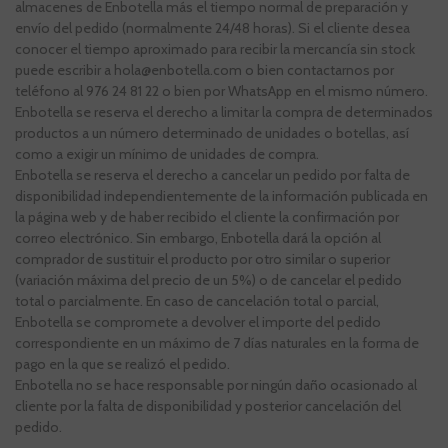
almacenes de Enbotella más el tiempo normal de preparación y
envío del pedido (normalmente 24/48 horas). Si el cliente desea
conocer el tiempo aproximado para recibir la mercancía sin stock
puede escribir a hola@enbotella.com o bien contactarnos por
teléfono al 976 24 81 22 o bien por WhatsApp en el mismo número.
Enbotella se reserva el derecho a limitar la compra de determinados
productos a un número determinado de unidades o botellas, así
como a exigir un mínimo de unidades de compra.
Enbotella se reserva el derecho a cancelar un pedido por falta de
disponibilidad independientemente de la información publicada en
la página web y de haber recibido el cliente la confirmación por
correo electrónico. Sin embargo, Enbotella dará la opción al
comprador de sustituir el producto por otro similar o superior
(variación máxima del precio de un 5%) o de cancelar el pedido
total o parcialmente. En caso de cancelación total o parcial,
Enbotella se compromete a devolver el importe del pedido
correspondiente en un máximo de 7 días naturales en la forma de
pago en la que se realizó el pedido.
Enbotella no se hace responsable por ningún daño ocasionado al
cliente por la falta de disponibilidad y posterior cancelación del
pedido.