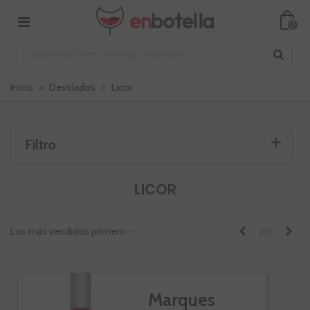
0
Inicio
>
Destilados
>
Licor
Filtro
LICOR
Anterior
Sig
Los más vendidos primero
2/3
Marques