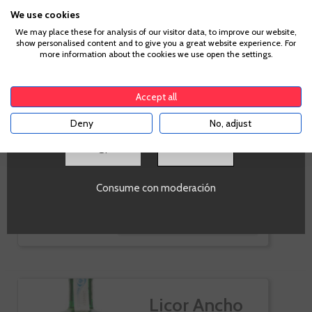
Cynar
¿Eres mayor de edad?
We use cookies
We may place these for analysis of our visitor data, to improve our website,
show personalised content and to give you a great website experience. For
Para acceder a enbotella, debes tener la edad legal de
more information about the cookies we use open the settings.
tu país de residencia, lo cual es suficiente para
comprar alcohol de acuerdo con el marco legal
aplicable. Confirma si tienes más de
18
años
Accept all
Deny
No, adjust
Botella de 1l.
SI
17,90 €
Te sale a 17,90 €/l
Consume con moderación
-
+
AÑADIR AL CARRITO
Licor Ancho