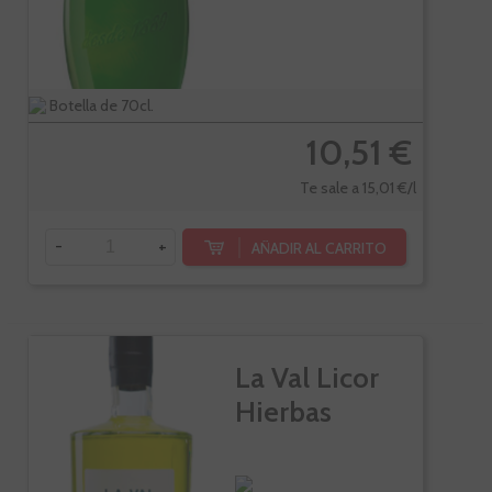
Botella de 70cl.
10,51 €
Te sale a 15,01 €/l
-
+
AÑADIR AL CARRITO
La Val Licor
Hierbas