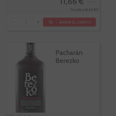
11,66 €
12,95 €
Te sale a 16,65 €/l
-
+
AÑADIR AL CARRITO
Pacharán
Berezko