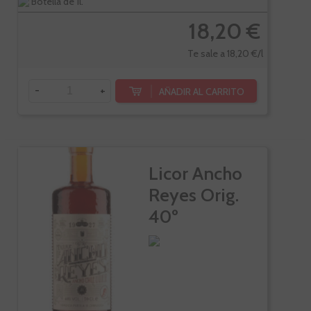
Botella de 1l.
18,20 €
Te sale a 18,20 €/l
-
+
AÑADIR AL CARRITO
Licor Ancho
Reyes Orig.
40º