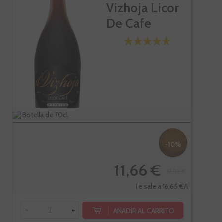
Vizhoja Licor
De Cafe
Botella de 70cl.
-10%
11,66 €
12,95 €
Te sale a 16,65 €/l
-
+
AÑADIR AL CARRITO