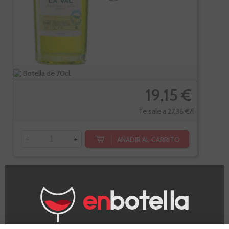
Botella de 70cl.
19,15 €
Te sale a 27,36 €/l
-
+
AÑADIR AL CARRITO
Licor De
Alcachofa