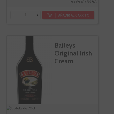
Te sale a 19,86 €/l
-
+
AÑADIR AL CARRITO
Baileys
Original Irish
Cream
Botella de 70cl.