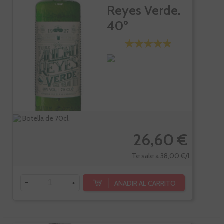
Reyes Verde.
40º
Botella de 70cl.
26,60 €
Te sale a 38,00 €/l
-
+
AÑADIR AL CARRITO