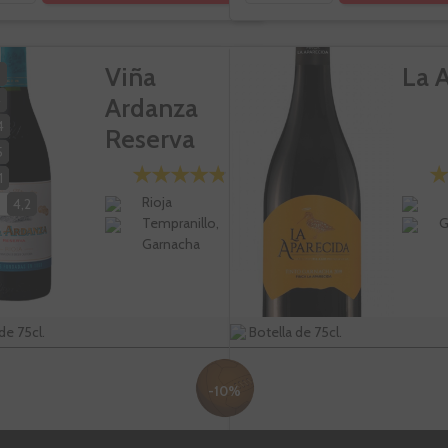
Viña
La 
3
4
Ardanza
4
Reserva
5
1
Rioja
O
4,2
Tempranillo,
G
Garnacha
de 75cl.
Botella de 75cl.
-10%
25,61 €
9,
28,45 €