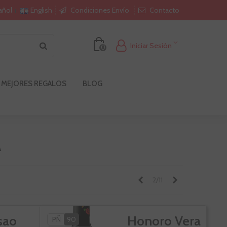
Condiciones Envío
Contacto
añol
English
Iniciar Sesión
0
 MEJORES REGALOS
BLOG
A
Anterior
Siguiente
2/11
sao
Honoro Vera
PÑ
90