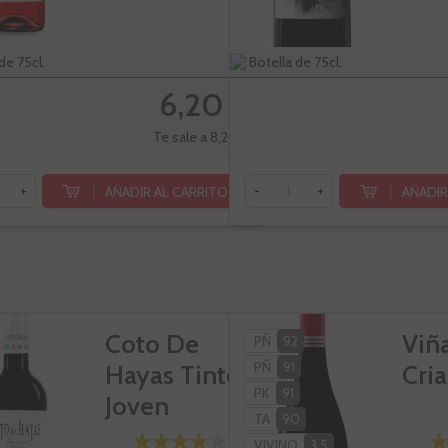
de 75cl.
Botella de 75cl.
6,20 €
Te sale a 8,27 €/l
AÑADIR AL CARRITO
AÑADIR
+
-
+
Coto De
Viñ
PÑ
92
PÑ
91
Hayas Tinto
Cri
PK
91
Joven
TA
90
VIVINO
3,5