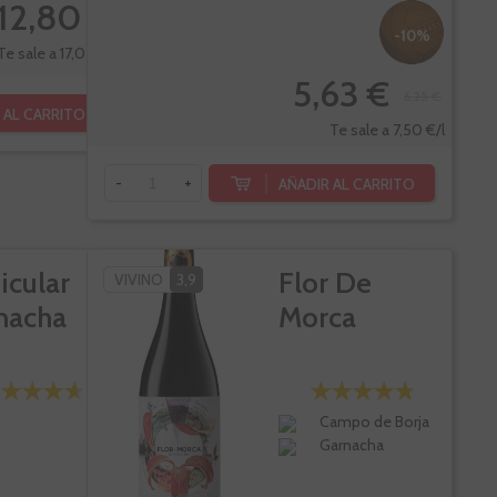
12,80 €
-10%
Te sale a 17,07 €/l
5,63 €
6,25 €
 AL CARRITO
Te sale a 7,50 €/l
AÑADIR AL CARRITO
-
+
icular
Flor De
VIVINO
3,9
nacha
Morca
Campo de Borja
Garnacha