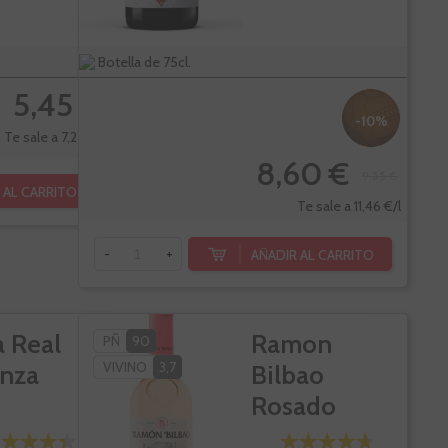
Botella de 75cl.
5,45 €
-10%
Te sale a 7,27 €/l
8,60 €
9,55 €
 AL CARRITO
Te sale a 11,46 €/l
AÑADIR AL CARRITO
-
+
a Real
Ramon
PÑ
90
VIVINO
3,7
anza
Bilbao
Rosado