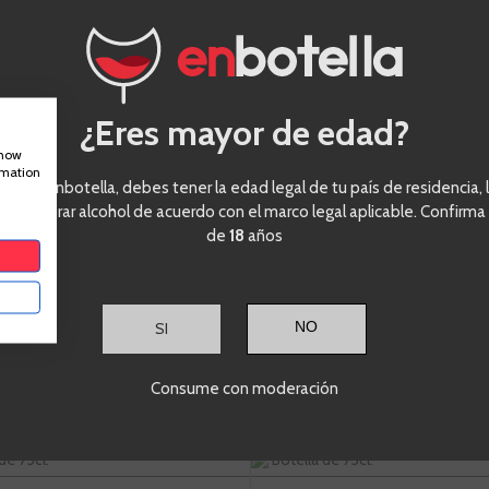
Te sale a 34,14 €/l
AÑADIR AL CARRITO
AÑADIR
+
-
+
¿Eres mayor de edad?
show
rmation
Borsao Tres
Cue
eder a enbotella, debes tener la edad legal de tu país de residencia, l
Picos
Her
ra comprar alcohol de acuerdo con el marco legal aplicable. Confirma
de
18
años
Garnacha
SI
Consume con moderación
de 75cl.
Botella de 75cl.