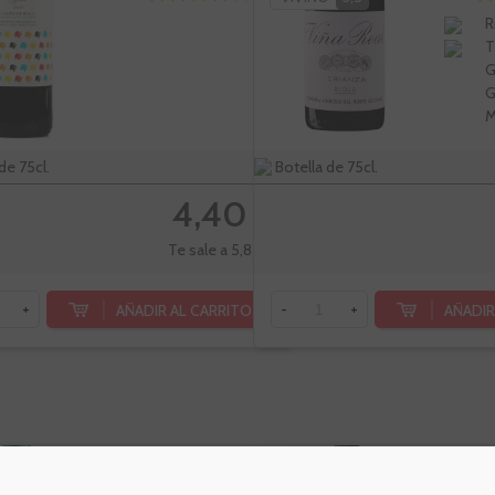
R
T
G
G
M
de 75cl.
Botella de 75cl.
4,40 €
Te sale a 5,87 €/l
AÑADIR AL CARRITO
AÑADIR
+
-
+
Coto De
Oru
PÑ
90