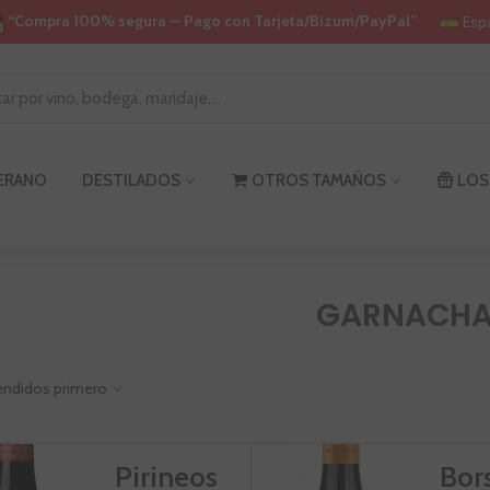
“Compra 100% segura — Pago con Tarjeta/Bizum/PayPal”
Esp
VERANO
DESTILADOS
OTROS TAMAÑOS
LOS
GARNACH
endidos primero
Pirineos
Bor