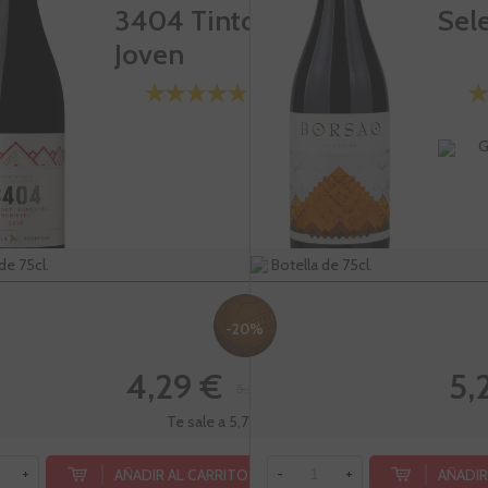
3404 Tinto
Sel
Joven
G
de 75cl.
Botella de 75cl.
-20%
4,29 €
5,
5,36 €
Te sale a 5,72 €/l
AÑADIR AL CARRITO
AÑADIR
+
-
+