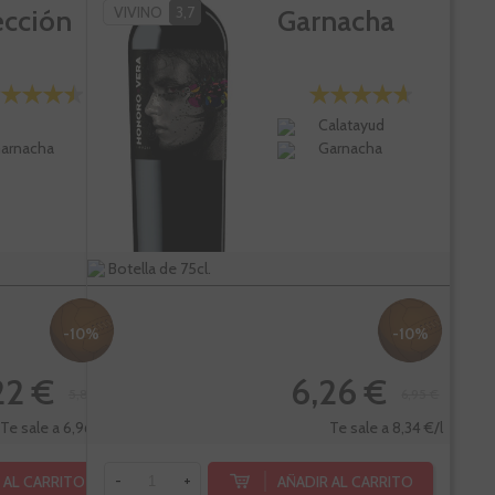
VIVINO
3,7
ección
Garnacha
Calatayud
arnacha
Garnacha
Botella de 75cl.
-10%
-10%
22 €
6,26 €
5,80 €
6,95 €
Te sale a 6,96 €/l
Te sale a 8,34 €/l
 AL CARRITO
AÑADIR AL CARRITO
-
+