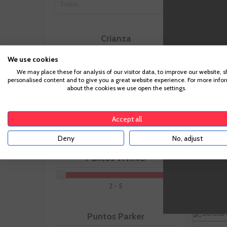
Crianza
-
We use cookies
We may place these for analysis of our visitor data, to improve our website, 
personalised content and to give you a great website experience. For more info
Para acc
about the cookies we use open the settings.
Uva
suficiente pa
Accept all
Deny
No, adjust
Puntos VIVINO
2 - 5
Botella 
Puntos Parker