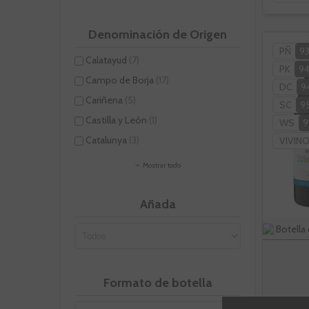
Denominación de Origen
PÑ
9
Calatayud
(7)
PK
9
Campo de Borja
(17)
DC
9
Cariñena
(5)
SC
9
Castilla y León
(1)
WS
9
Catalunya
(3)
VIVIN
Mostrar todo
Añada
Botella 
Formato de botella