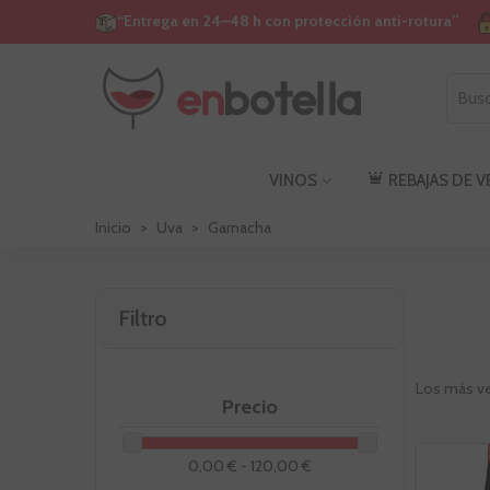
“Entrega en 24–48 h con protección anti-rotura”
VINOS
REBAJAS DE 
Inicio
>
Uva
>
Garnacha
Filtro
Los más v
Precio
0,00 € - 120,00 €