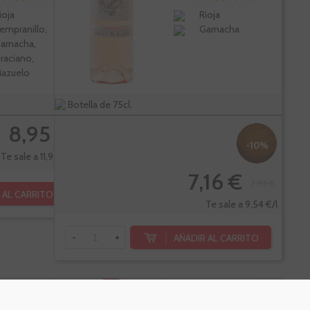
ioja
Rioja
empranillo,
Garnacha
arnacha,
raciano,
azuelo
Botella de 75cl.
8,95 €
-10%
Te sale a 11,93 €/l
7,16 €
7,95 €
 AL CARRITO
Te sale a 9,54 €/l
AÑADIR AL CARRITO
-
+
be
Cune
PÑ
88