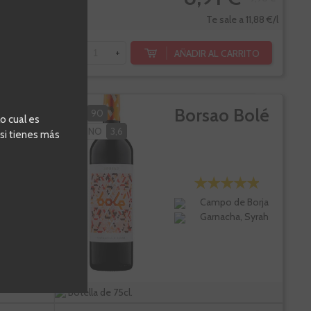
Te sale a 12,16 €/l
Te sale a 11,88 €/l
 AL CARRITO
AÑADIR AL CARRITO
-
+
sta Del
Borsao Bolé
PK
90
o cual es
VIVINO
3,6
rero
 si tienes más
Campo de Borja
Garnacha, Syrah
Botella de 75cl.