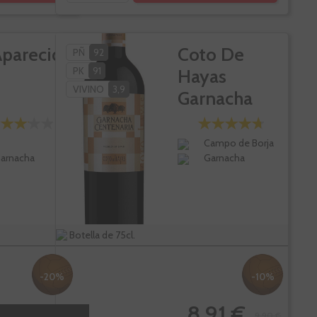
Aparecida
Coto De
PÑ
92
PK
91
Hayas
VIVINO
3,9
Garnacha
Centenaria
Campo de Borja
arnacha
Garnacha
Botella de 75cl.
-20%
-10%
12 €
8,91 €
11,40 €
9,90 €