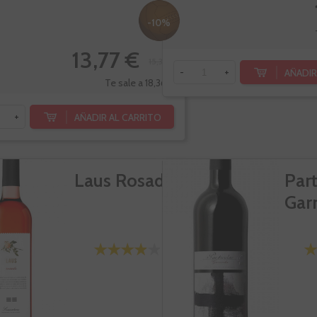
-10%
13,77 €
15,30 €
AÑADIR
-
+
Te sale a 18,36 €/l
AÑADIR AL CARRITO
+
Laus Rosado
Part
Gar