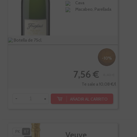
Cava
Macabeo, Parellada
Botella de 75cl.
-10%
7,56 €
8,40 €
Te sale a 10,08 €/l
-
+
AÑADIR AL CARRITO
PK
87
Veuve