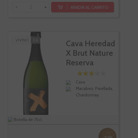
-
+
AÑADIR AL CARRITO
VIVINO
3,6
Cava Heredad
X Brut Nature
Reserva
Cava
Macabeo, Parellada,
Chardonnay
Botella de 75cl.
-20%