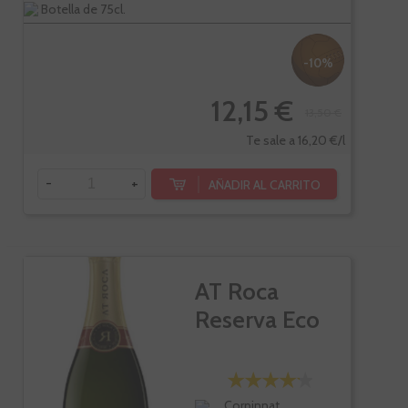
Botella de 75cl.
-10%
12,15 €
13,50 €
Te sale a 16,20 €/l
-
+
AÑADIR AL CARRITO
AT Roca
Reserva Eco
Corpinnat