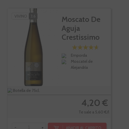
VIVINO
3,6
Moscato De
Aguja
Crestissimo
Emporda
Moscatel de
Alejandría
Botella de 75cl.
4,20 €
Te sale a 5,60 €/l
-
+
AÑADIR AL CARRITO