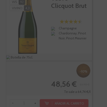
WS
92
Clicquot Brut
VIVINO
4,3
Champagne
Chardonnay, Pinot
Noir, Pinot Meunier
Botella de 75cl.
-10%
48,56 €
53,95 €
Te sale a 64,74 €/l
-
+
AÑADIR AL CARRITO