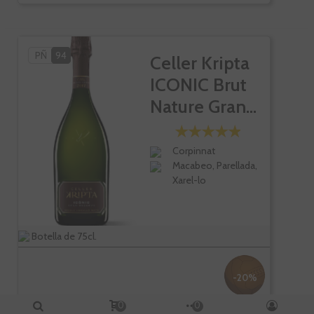
PÑ
94
Celler Kripta
ICONIC Brut
Nature Gran...
Corpinnat
Macabeo, Parellada,
Xarel-lo
Botella de 75cl.
-20%
0
0