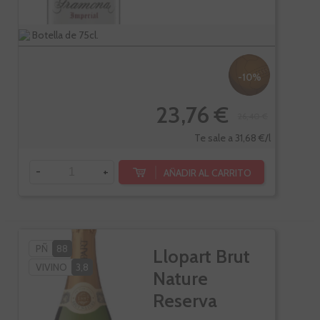
Botella de 75cl.
-10%
23,76 €
26,40 €
Te sale a 31,68 €/l
-
+
AÑADIR AL CARRITO
PÑ
88
Llopart Brut
VIVINO
3,8
Nature
Reserva