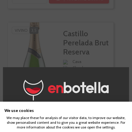
VIVINO
3,5
Castillo
Perelada Brut
Reserva
Cava
Chardonnay
¿Eres mayor de edad?
Botella de 75cl.
We use cookies
We may place these for analysis of our visitor data, to improve our website,
show personalised content and to give you a great website experience. For
Para acceder a enbotella, debes tener la edad legal de
-10%
more information about the cookies we use open the settings.
tu país de residencia, lo cual es suficiente para