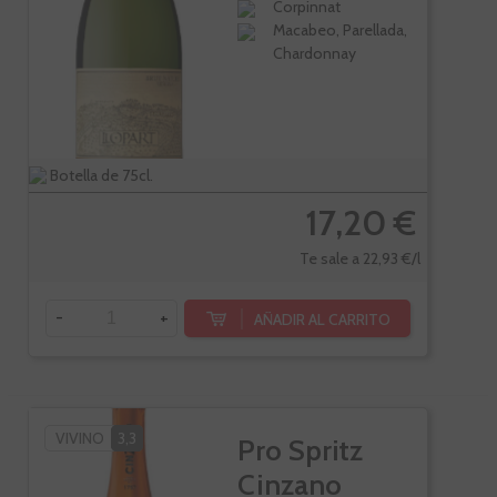
Corpinnat
Macabeo, Parellada,
Chardonnay
Botella de 75cl.
17,20 €
Te sale a 22,93 €/l
-
+
AÑADIR AL CARRITO
VIVINO
3,3
Pro Spritz
Cinzano