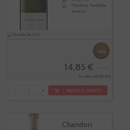
Macabeo, Parellada,
Xarel-lo
Botella de 75cl.
-10%
14,85 €
16,50 €
Te sale a 19,80 €/l
-
+
AÑADIR AL CARRITO
Chandon