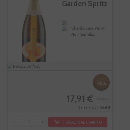
Garden Spritz
Chardonnay, Pinot
Noir, Semillon
Botella de 75cl.
-10%
17,91 €
19,90 €
Te sale a 23,88 €/l
-
+
AÑADIR AL CARRITO