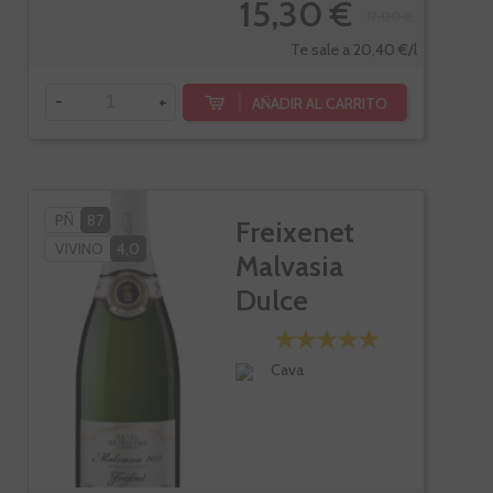
15,30 €
17,00 €
Te sale a 20,40 €/l
-
+
AÑADIR AL CARRITO
PÑ
87
Freixenet
VIVINO
4,0
Malvasia
Dulce
Cava