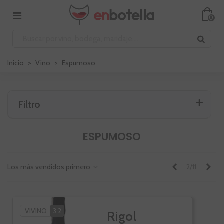
0
Inicio
>
Vino
>
Espumoso
Filtro
ESPUMOSO
Anterior
Sig
Los más vendidos primero
2/11
VIVINO
3,2
Rigol