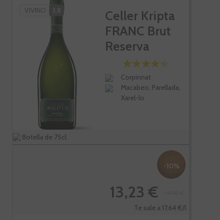
VIVINO
3,8
Celler Kripta
FRANC Brut
Reserva
Corpinnat
Macabeo, Parellada,
Xarel-lo
Botella de 75cl.
-10%
13,23 €
14,70 €
Te sale a 17,64 €/l