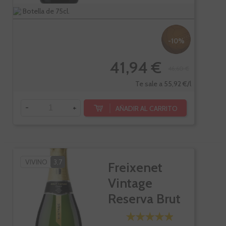
Botella de 75cl.
-10%
41,94 €
46,60 €
Te sale a 55,92 €/l
-
+
AÑADIR AL CARRITO
VIVINO
3,7
Freixenet
Vintage
Reserva Brut
Nature