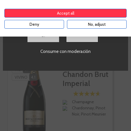
comprar alcohol de acuerdo con el marco legal
8,01 €
8,90 €
aplicable. Confirma si tienes más de
18
años
Accept all
Te sale a 10,68 €/l
Deny
No, adjust
-
+
AÑADIR AL CARRITO
SI
Consume con moderación
PK
86
Moet &
WS
89
Chandon Brut
VIVINO
4,1
Imperial
Champagne
Chardonnay, Pinot
Noir, Pinot Meunier