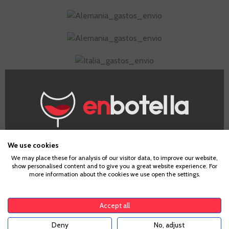
¿Eres mayor de edad?
We use cookies
We may place these for analysis of our visitor data, to improve our website,
show personalised content and to give you a great website experience. For
Para acceder a enbotella, debes tener la edad legal de
more information about the cookies we use open the settings.
tu país de residencia, lo cual es suficiente para
comprar alcohol de acuerdo con el marco legal
aplicable. Confirma si tienes más de
18
años
Accept all
Deny
No, adjust