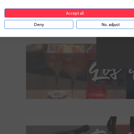
suficiente pa
Accept all
Deny
No, adjust