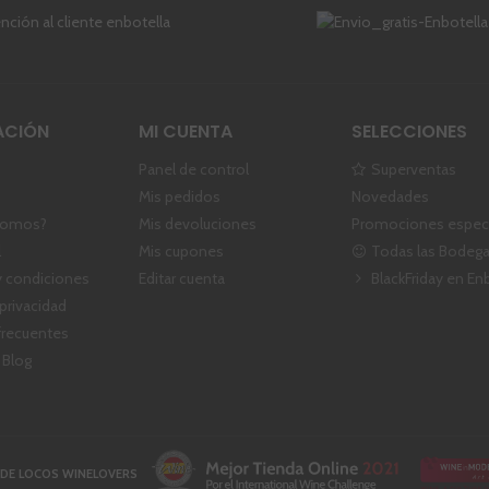
ACIÓN
MI CUENTA
SELECCIONES
Panel de control
Superventas
Mis pedidos
Novedades
somos?
Mis devoluciones
Promociones especi
l
Mis cupones
Todas las Bodeg
 condiciones
Editar cuenta
BlackFriday en En
 privacidad
frecuentes
 Blog
DE LOCOS WINELOVERS