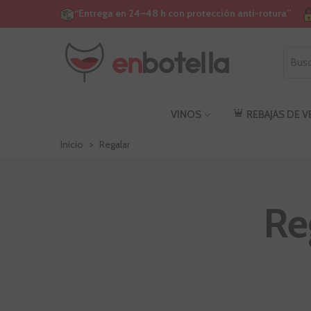
“Entrega en 24–48 h con protección anti-rotura”
VINOS
REBAJAS DE 
Inicio
>
Regalar
Re