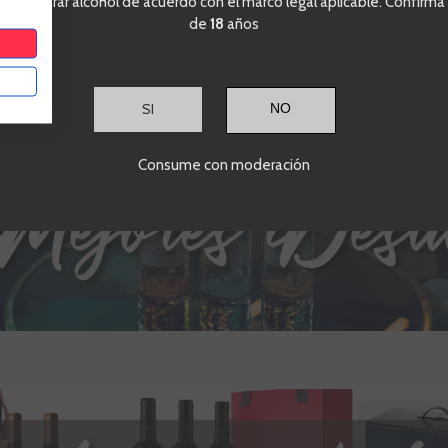
ra comprar alcohol de acuerdo con el marco legal aplicable. Confirma
de
18
años
SI
Consume con moderación