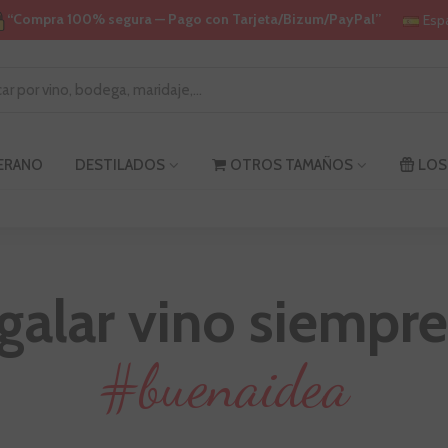
“Compra 100% segura — Pago con Tarjeta/Bizum/PayPal”
Esp
VERANO
DESTILADOS
OTROS TAMAÑOS
LOS
galar vino siempre
#buenaidea