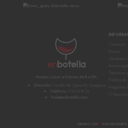
INFORM
Contacto
Envíos
¿Quiénes 
Aviso Lega
Términos y
Horario: Lunes a Viernes de 8 a 15h.
Política de
Dirección:
Castillo de Capua 10, Zaragoza
Preguntas 
Teléfono:
976 24 81 22
Nuestro
hola@enbotella.com
❤
CREADO CON
POR UN EQUIPO 