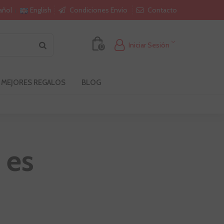
Condiciones Envío
Contacto
añol
English
Iniciar Sesión
0
 MEJORES REGALOS
BLOG
 es