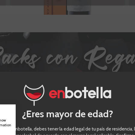
¿Eres mayor de edad?
show
rmation
eder a enbotella, debes tener la edad legal de tu país de residencia, l