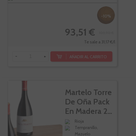
-10%
93,51 €
103,90 €
Te sale a 31,17 €/l
-
+
AÑADIR AL CARRITO
Martelo Torre
De Oña Pack
En Madera 2...
Rioja
Tempranillo,
Mazuelo