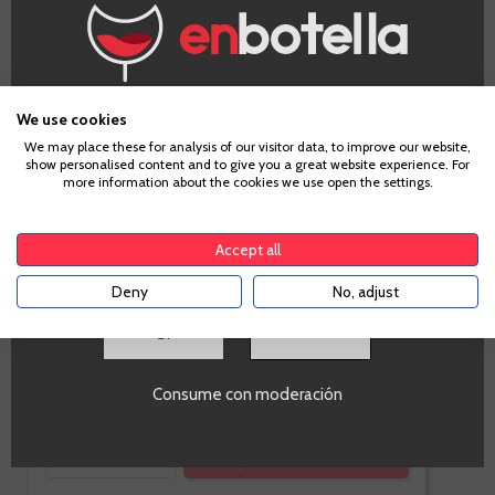
Edición
Limitada Las
Luces +...
Madrid
¿Eres mayor de edad?
Garnacha
We use cookies
We may place these for analysis of our visitor data, to improve our website,
show personalised content and to give you a great website experience. For
Para acceder a enbotella, debes tener la edad legal de
more information about the cookies we use open the settings.
tu país de residencia, lo cual es suficiente para
comprar alcohol de acuerdo con el marco legal
aplicable. Confirma si tienes más de
18
años
Botella 75cl + Copa + Libro
Accept all
Deny
No, adjust
-10%
SI
32,13 €
35,70 €
Consume con moderación
Te sale a 42,84 €/l
-
+
AÑADIR AL CARRITO