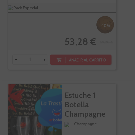
Pack Especial
-10%
53,28 €
59,20 €
-
+
AÑADIR AL CARRITO
Estuche 1
Botella
Champagne
Lanson...
Champagne