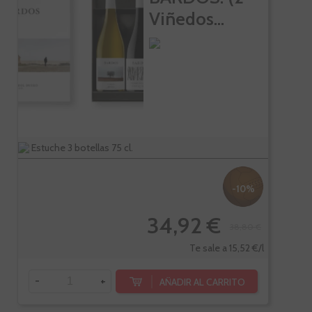
Viñedos...
Estuche 3 botellas 75 cl.
-10%
34,92 €
38,80 €
Te sale a 15,52 €/l
-
+
AÑADIR AL CARRITO