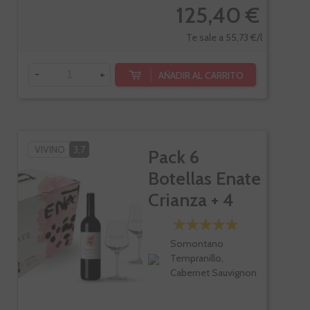
125,40 €
Te sale a 55,73 €/l
-
+
AÑADIR AL CARRITO
VIVINO
3,7
Pack 6
Botellas Enate
Crianza + 4
Copas
Somontano
Tempranillo,
Cabernet Sauvignon