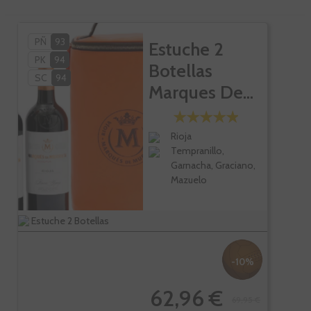
PÑ
93
Estuche 2
PK
94
Botellas
SC
94
Marques De...
Rioja
Tempranillo,
Garnacha, Graciano,
Mazuelo
Estuche 2 Botellas
-10%
62,96 €
69,95 €