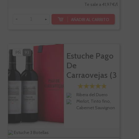
Te sale a 41,97 €/l
-
+
AÑADIR AL CARRITO
PÑ
93
Estuche Pago
De
Carraovejas (3
Botellas)
Ribera del Duero
Merlot, Tinto fino,
Cabernet Sauvignon
Estuche 3 Botellas