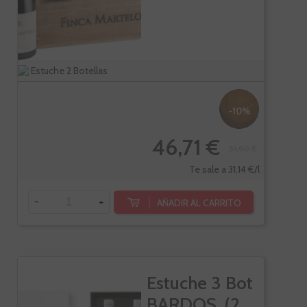
Estuche 2 Botellas
-10%
46,71 €
51,90 €
Te sale a 31,14 €/l
-
+
AÑADIR AL CARRITO
Estuche 3 Bot
BARDOS. (2