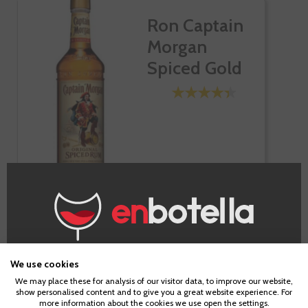
Ron Captain
Morgan
Spiced Gold
Botella de 70cl.
13,90 €
Te sale a 19,86 €/l
¿Eres mayor de edad?
We use cookies
We may place these for analysis of our visitor data, to improve our website,
-
+
AÑADIR AL CARRITO
show personalised content and to give you a great website experience. For
Para acceder a enbotella, debes tener la edad legal de
more information about the cookies we use open the settings.