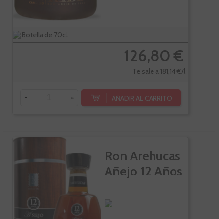
Botella de 70cl.
126,80 €
Te sale a 181,14 €/l
-
+
AÑADIR AL CARRITO
Ron Arehucas
Añejo 12 Años