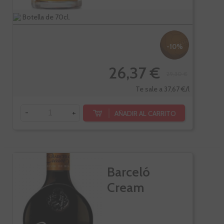
Botella de 70cl.
-10%
26,37 €
29,30 €
Te sale a 37,67 €/l
-
+
AÑADIR AL CARRITO
Barceló
Cream