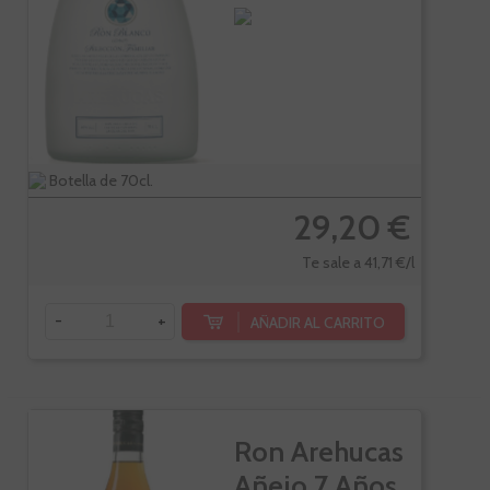
Familiar
Botella de 70cl.
29,20 €
Te sale a 41,71 €/l
-
+
AÑADIR AL CARRITO
Ron Arehucas
Añejo 7 Años