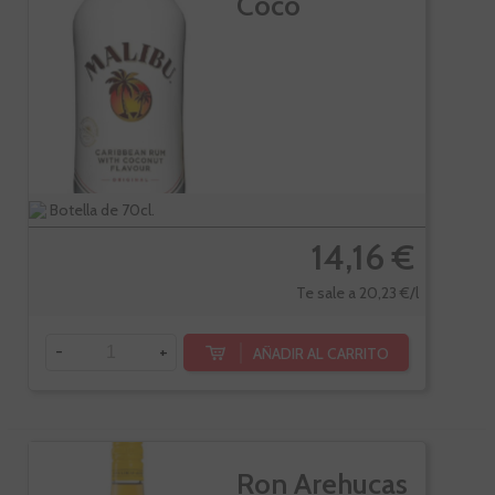
Coco
Botella de 70cl.
14,16 €
Te sale a 20,23 €/l
-
+
AÑADIR AL CARRITO
Ron Arehucas