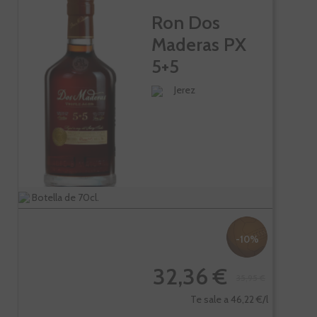
Ron Dos
Maderas PX
5+5
Jerez
Botella de 70cl.
-10%
32,36 €
35,95 €
Te sale a 46,22 €/l