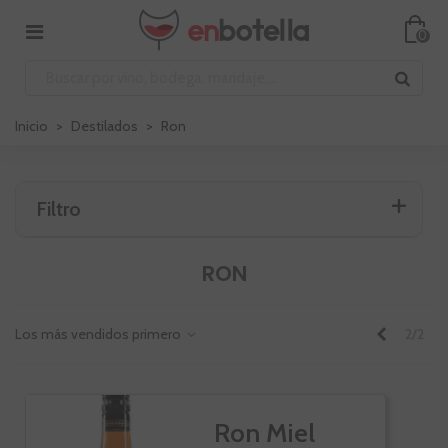
0
Inicio
>
Destilados
>
Ron
Filtro
RON
Anterior
Los más vendidos primero
2/2
Ron Miel