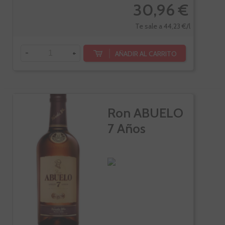
30,96 €
Te sale a 44,23 €/l
-
+
AÑADIR AL CARRITO
Ron ABUELO
7 Años