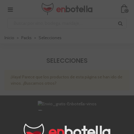
0
Inicio
>
Packs
>
Selecciones
SELECCIONES
¡Vaya! Parece que los productos de esta página se han ido de
vinos. ¿Buscamos otros?