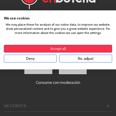
¿Eres mayor de edad?
We use cookies
We may place these for analysis of our visitor data, to improve our website,
show personalised content and to give you a great website experience. For
Para acceder a enbotella, debes tener la edad legal de
more information about the cookies we use open the settings.
tu país de residencia, lo cual es suficiente para
comprar alcohol de acuerdo con el marco legal
aplicable. Confirma si tienes más de
18
años
Accept all
Deny
No, adjust
Horario: Lunes a Viernes de 8 a 15h.
Dirección:
Castillo de Capua 10, Zaragoza
SI
Teléfono:
976 24 81 22
hola@enbotella.com
Consume con moderación
INFORMACIÓN
MI CUENTA