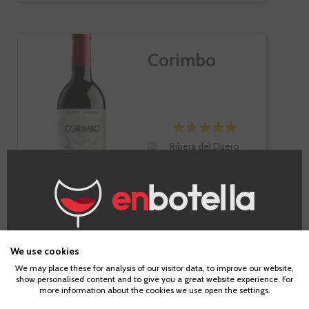
Corimbo
Ribera del Duero
Tempranillo
Botella de 75cl.
¿Eres mayor de edad?
We use cookies
24,10 €
We may place these for analysis of our visitor data, to improve our website,
show personalised content and to give you a great website experience. For
Para acceder a enbotella, debes tener la edad legal de
Te sale a 32,13 €/l
more information about the cookies we use open the settings.
tu país de residencia, lo cual es suficiente para