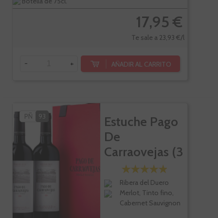
Botella de 75cl.
17,95 €
Te sale a 23,93 €/l
-
+
AÑADIR AL CARRITO
PÑ
93
Estuche Pago
De
Carraovejas (3
Botellas)
Ribera del Duero
Merlot, Tinto fino,
Cabernet Sauvignon