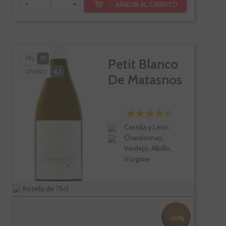
-
+
AÑADIR AL CARRITO
PÑ
91
Petit Blanco
VIVINO
4,1
De Matasnos
Castilla y León
Chardonnay,
Verdejo, Albillo,
Viognier
Botella de 75cl.
-10%