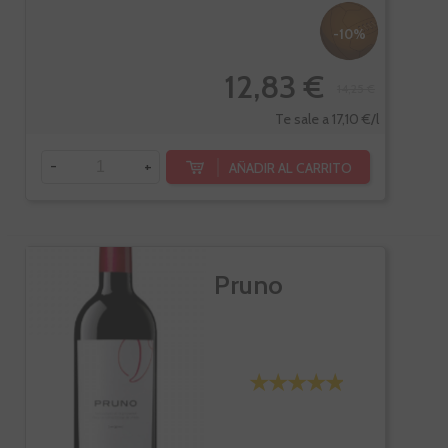
-10%
12,83 €
14,25 €
Te sale a 17,10 €/l
-
+
AÑADIR AL CARRITO
Pruno