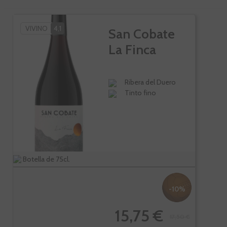
VIVINO
4,1
San Cobate
La Finca
Ribera del Duero
Tinto fino
Botella de 75cl.
-10%
15,75 €
17,50 €