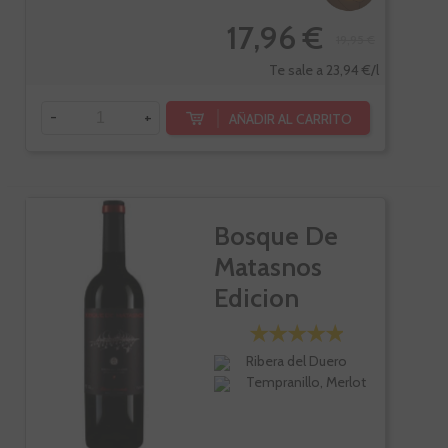
17,96 €
19,95 €
Te sale a 23,94 €/l
-
+
AÑADIR AL CARRITO
Bosque De
Matasnos
Edicion
Limitada
Ribera del Duero
Tempranillo, Merlot