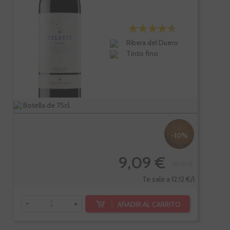
Ribera del Duero
Tinto fino
Botella de 75cl.
-10%
9,09 €
10,10 €
Te sale a 12,12 €/l
-
+
AÑADIR AL CARRITO