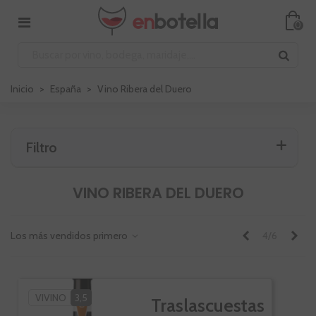
0
Inicio
>
España
>
Vino Ribera del Duero
Filtro
VINO RIBERA DEL DUERO
Anterior
Sig
Los más vendidos primero
4/6
VIVINO
3,5
Traslascuestas