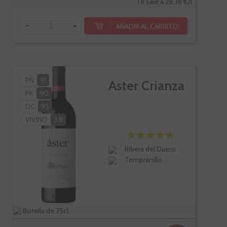
Te sale a 28,38 €/l
-
+
AÑADIR AL CARRITO
PÑ
91
Aster Crianza
PK
90
DC
95
VIVINO
3,8
Ribera del Duero
Tempranillo
Botella de 75cl.