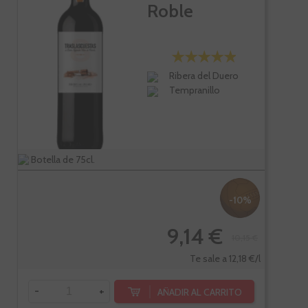
Roble
Ribera del Duero
Tempranillo
Botella de 75cl.
-10%
9,14 €
10,15 €
Te sale a 12,18 €/l
-
+
AÑADIR AL CARRITO