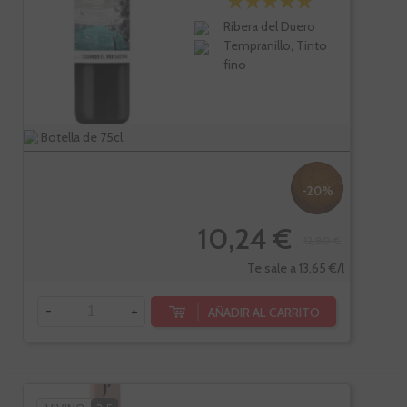
Ribera del Duero
Tempranillo, Tinto
fino
Botella de 75cl.
-20%
10,24 €
12,80 €
Te sale a 13,65 €/l
-
+
AÑADIR AL CARRITO