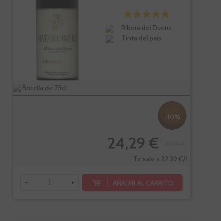
Ribera del Duero
Tinta del país
Botella de 75cl.
-10%
24,29 €
26,99 €
Te sale a 32,39 €/l
-
+
AÑADIR AL CARRITO