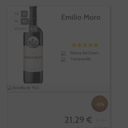
PÑ
91
Emilio Moro
PK
90
VIVINO
4,0
Ribera del Duero
Tempranillo
Botella de 75cl.
-10%
21,29 €
23,65 €