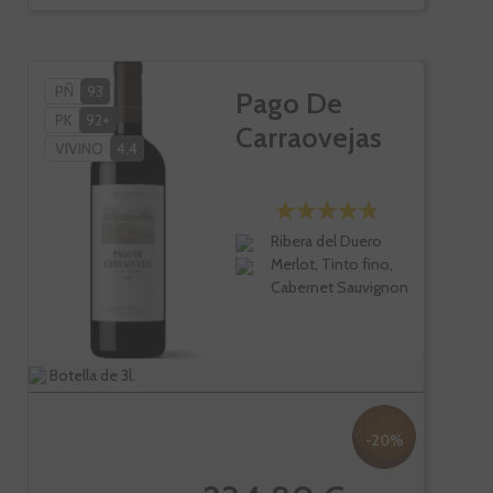
PÑ
93
Pago De
PK
92+
Carraovejas
VIVINO
4,4
Ribera del Duero
Merlot, Tinto fino,
Cabernet Sauvignon
Botella de 3l.
-20%