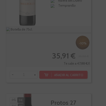
Ribera del Duero
Tempranillo
Botella de 75cl.
-10%
35,91 €
39,90 €
Te sale a 47,88 €/l
-
+
AÑADIR AL CARRITO
PÑ
94
Protos 27