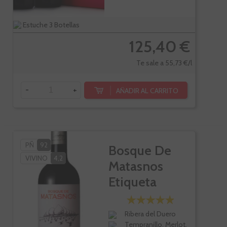
Estuche 3 Botellas
125,40 €
Te sale a 55,73 €/l
-
+
AÑADIR AL CARRITO
PÑ
92
Bosque De
VIVINO
4,2
Matasnos
Etiqueta
Blanca
Ribera del Duero
Tempranillo, Merlot,