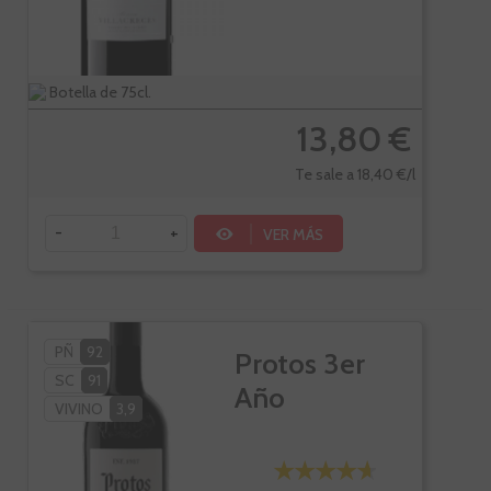
Botella de 75cl.
13,80 €
Te sale a 18,40 €/l
-
+
VER MÁS
PÑ
92
Protos 3er
SC
91
Año
VIVINO
3,9