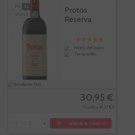
PÑ
92
Protos
VIVINO
4,1
Reserva
Ribera del Duero
Tempranillo
Botella de 75cl.
30,95 €
Te sale a 41,27 €/l
-
+
AÑADIR AL CARRITO