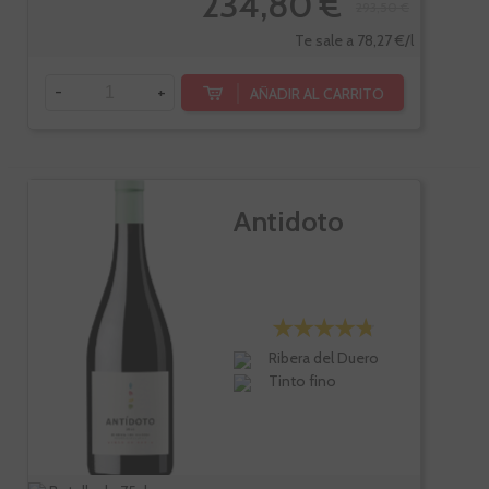
234,80 €
293,50 €
Te sale a 78,27 €/l
-
+
AÑADIR AL CARRITO
Antidoto
Ribera del Duero
Tinto fino