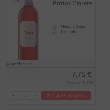
VIVINO
3,5
Protos Clarete
Ribera del Duero
Tempranillo
Botella de 75cl.
7,75 €
Te sale a 10,33 €/l
-
+
AÑADIR AL CARRITO