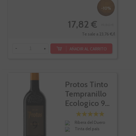
-10%
17,82 €
19,80 €
Te sale a 23,76 €/l
-
+
AÑADIR AL CARRITO
Protos Tinto
Tempranillo
Ecologico 9...
Ribera del Duero
Tinta del país