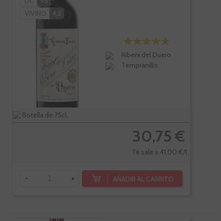
DC
95
VIVINO
4,2
Ribera del Duero
Tempranillo
Botella de 75cl.
30,75 €
Te sale a 41,00 €/l
-
+
AÑADIR AL CARRITO