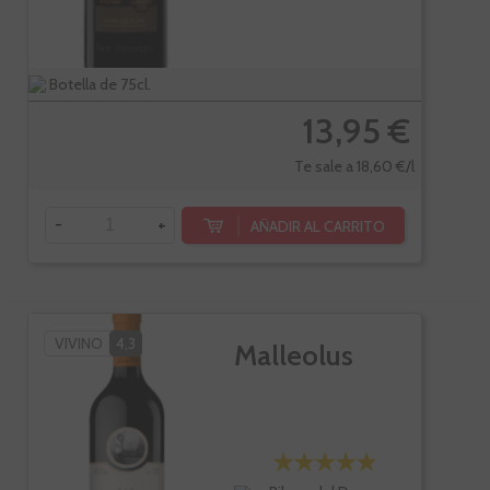
Botella de 75cl.
13,95 €
Te sale a 18,60 €/l
-
+
AÑADIR AL CARRITO
VIVINO
4,3
Malleolus