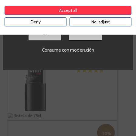
comprar alcohol de acuerdo con el marco legal
-
+
AÑADIR AL CARRITO
aplicable. Confirma si tienes más de
18
años
Accept all
Deny
No, adjust
SI
Cair Cuvee
Consume con moderación
Botella de 75cl.
-10%