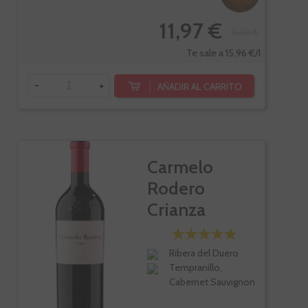
11,97 €
13,30 €
Te sale a 15,96 €/l
-
+
AÑADIR AL CARRITO
Carmelo
Rodero
Crianza
Ribera del Duero
Tempranillo,
Cabernet Sauvignon