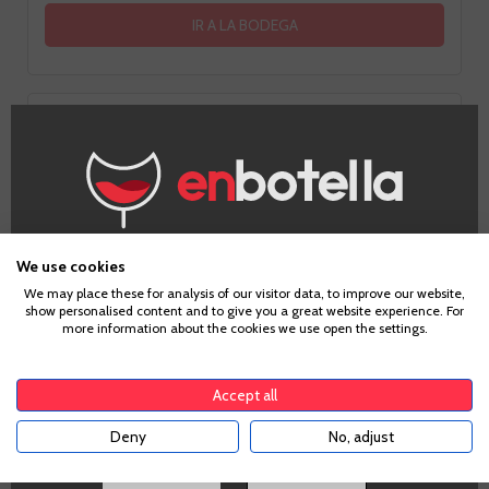
IR A LA BODEGA
Niveles
¿Eres mayor de edad?
We use cookies
We may place these for analysis of our visitor data, to improve our website,
Fruta
show personalised content and to give you a great website experience. For
Para acceder a enbotella, debes tener la edad legal de
7
more information about the cookies we use open the settings.
tu país de residencia, lo cual es suficiente para
comprar alcohol de acuerdo con el marco legal
aplicable. Confirma si tienes más de
18
años
Accept all
Barrica
3
Deny
No, adjust
SI