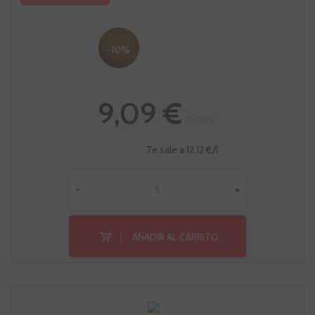
-10%
9,09 €
10,10 €
Te sale a 12,12 €/l
-
+
AÑADIR AL CARRITO