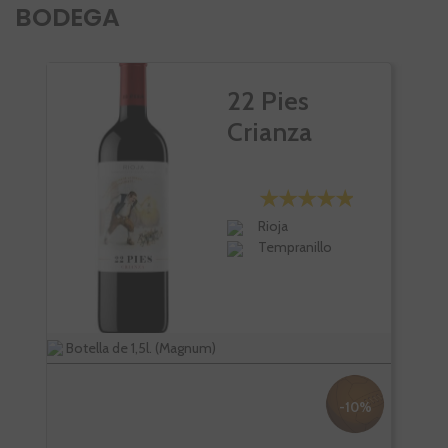
BODEGA
22 Pies
Crianza
Rioja
Tempranillo
Botella de 1,5l. (Magnum)
Bote
-10%