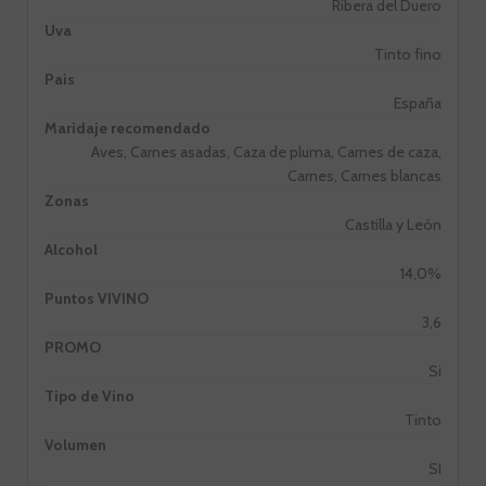
Ribera del Duero
Uva
Tinto fino
Pais
España
Maridaje recomendado
Aves, Carnes asadas, Caza de pluma, Carnes de caza,
Carnes, Carnes blancas
Zonas
Castilla y León
Alcohol
14,0%
Puntos VIVINO
3,6
PROMO
Si
Tipo de Vino
Tinto
Volumen
SI