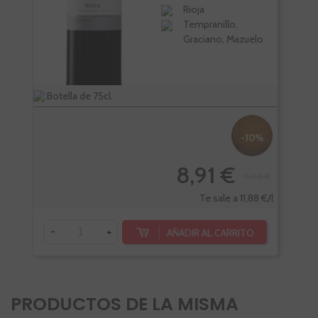
Rioja
Tempranillo,
Graciano, Mazuelo
Botella de 75cl.
Estu
-10%
8,91 €
9,90 €
-
Te sale a 11,88 €/l
-
+
AÑADIR AL CARRITO
PRODUCTOS DE LA MISMA