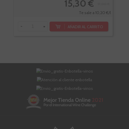
15,30 €
17,00 €
Te sale a 10,20 €/l
-
+
-
AÑADIR AL CARRITO