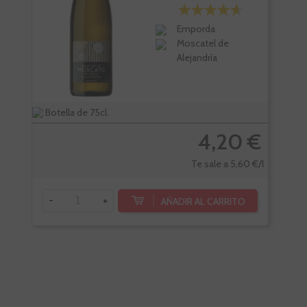
Emporda
Moscatel de
Alejandría
Botella de 75cl.
Bote
4,20 €
Te sale a 5,60 €/l
-
+
AÑADIR AL CARRITO
-