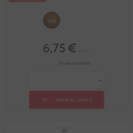
-10%
6,75 €
7,50 €
Te sale a 9,00 €/l
-
+
AÑADIR AL CARRITO