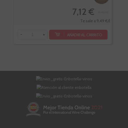
7,12 €
8,90 €
Te sale a 9,49 €/l
-
+
-
AÑADIR AL CARRITO