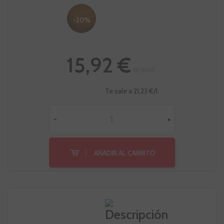
-20%
15,92 €
19,90 €
Te sale a 21,23 €/l
-
+
AÑADIR AL CARRITO