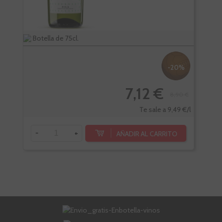
Botella de 75cl.
Bote
-20%
7,12 €
8,90 €
Te sale a 9,49 €/l
-
+
-
AÑADIR AL CARRITO