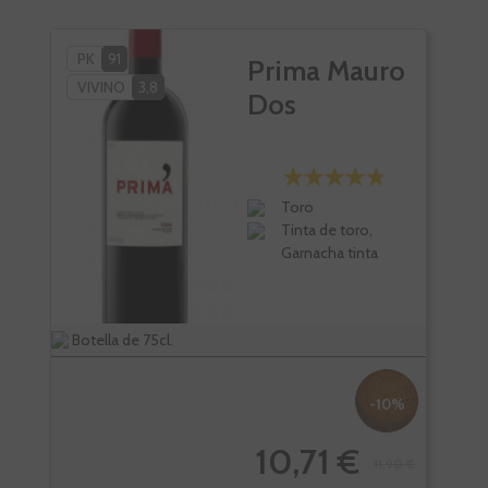
PK
91
Prima Mauro
VIVINO
3,8
Dos
Toro
Tinta de toro,
Garnacha tinta
Botella de 75cl.
Bote
-10%
10,71 €
11,90 €