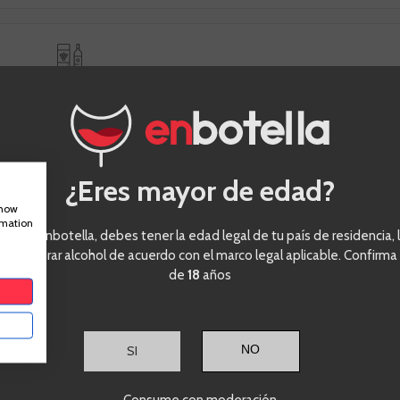
nes reales de clientes
OTROS CLIENTES COMPRARON:
¿Eres mayor de edad?
Mar De
PÑ
90
show
rmation
VIVINO
4,1
Frades
eder a enbotella, debes tener la edad legal de tu país de residencia, l
ra comprar alcohol de acuerdo con el marco legal aplicable. Confirma
de
18
años
Rias Baixas
Albariño
SI