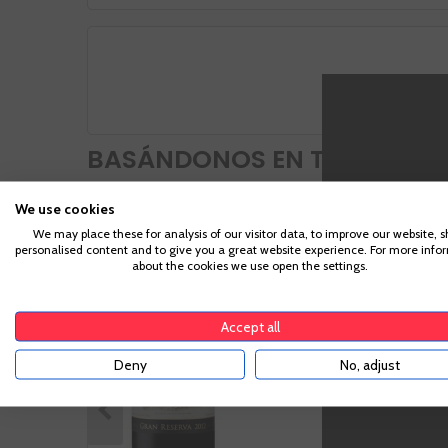
Opinio
BASÁNDONOS EN TU CESTA, 
We use cookies
Viña Arana
PÑ
96
We may place these for analysis of our visitor data, to improve our website, 
personalised content and to give you a great website experience. For more info
PK
91+
Gran Reserva
Para acc
about the cookies we use open the settings.
DC
97
suficiente pa
SC
95
Accept all
Rioja
TA
93
Tempranillo,
VIVINO
4,3
Deny
No, adjust
Graciano