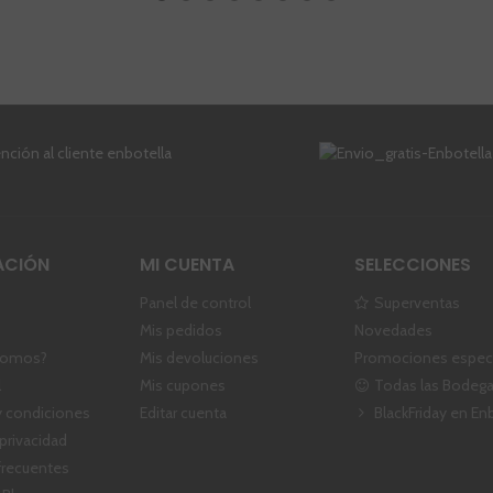
ACIÓN
MI CUENTA
SELECCIONES
Panel de control
Superventas
Mis pedidos
Novedades
somos?
Mis devoluciones
Promociones especi
l
Mis cupones
Todas las Bodeg
 condiciones
Editar cuenta
BlackFriday en En
 privacidad
frecuentes