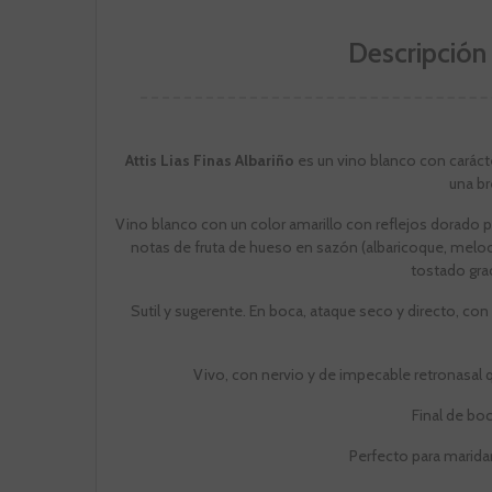
Descripción 
Attis Lias Finas Albariño
es un vino blanco con carácte
una br
Vino blanco con un color amarillo con reflejos dorado pá
notas de fruta de hueso en sazón (albaricoque, meloco
tostado grac
Sutil y sugerente. En boca, ataque seco y directo, con
Vivo, con nervio y de impecable retronasal 
Final de boc
Perfecto para marid