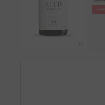
Format
Botell