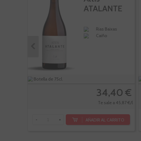
ATALANTE
Rias Baixas
Caiño
Botella de 75cl.
34,40 €
Te sale a 45,87 €/l
AÑADIR AL CARRITO
-
+