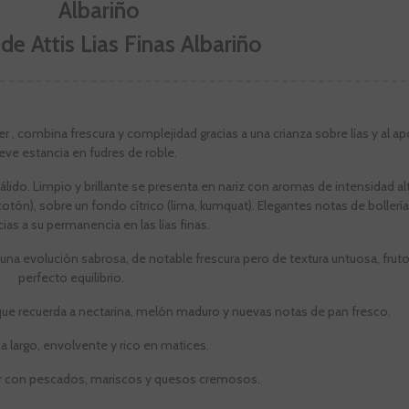
de Attis Lias Finas Albariño
r , combina frescura y complejidad gracias a una crianza sobre lías y al ap
eve estancia en fudres de roble.
lido. Limpio y brillante se presenta en nariz con aromas de intensidad alt
tón), sobre un fondo cítrico (lima, kumquat). Elegantes notas de bollería
ias a su permanencia en las lías finas.
 una evolución sabrosa, de notable frescura pero de textura untuosa, frut
perfecto equilibrio.
que recuerda a nectarina, melón maduro y nuevas notas de pan fresco.
a largo, envolvente y rico en matices.
ar con pescados, mariscos y quesos cremosos.