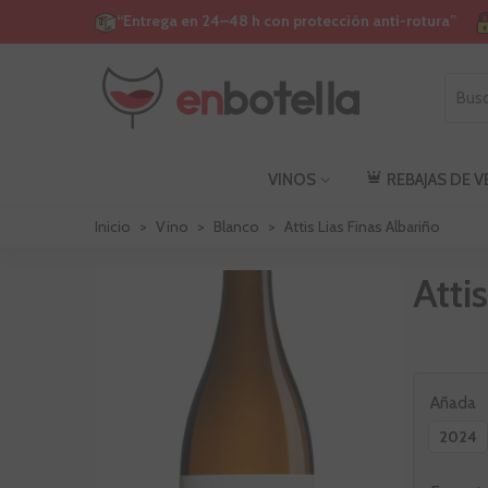
“Entrega en 24–48 h con protección anti-rotura”
VINOS
REBAJAS DE 
Inicio
>
Vino
>
Blanco
>
Attis Lias Finas Albariño
Atti
Añada
2024