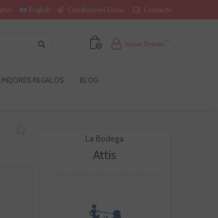
Condiciones Envío
Contacto
añol
English
Iniciar Sesión
0
 MEJORES REGALOS
BLOG
La Bodega
Attis