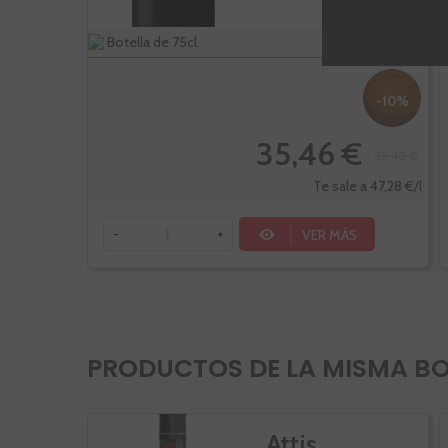
Botella de 75cl.
-10%
35,46 €
39,40 €
Te sale a 47,28 €/l
VER MÁS
-
+
PRODUCTOS DE LA MISMA B
Attis