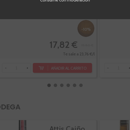
Consume con moderación
Botella de 75cl.
Botella de 75c
-10%
17,82 €
19,80 €
Te sale a 23,76 €/l
AÑADIR AL CARRITO
-
+
-
ODEGA
Attis Caiño