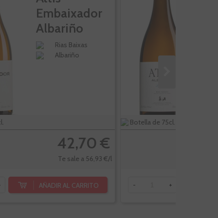
Embaixador
F
Albariño
A
Rias Baixas
Albariño
l.
Botella de 75cl.
42,70 €
Te sale a 56,93 €/l
AÑADIR AL CARRITO
AÑ
+
-
+