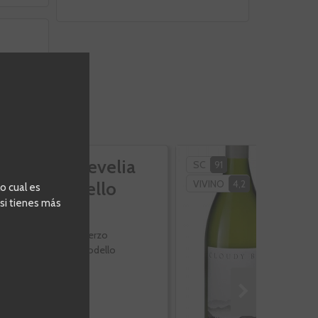
La Revelia
C
SC
91
VIVINO
4,2
Godello
S
o cual es
 si tienes más
B
Bierzo
Godello