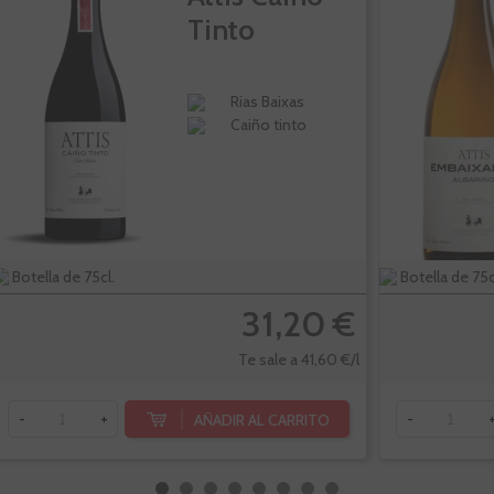
Tinto
Rias Baixas
Caiño tinto
Botella de 75cl.
Botella de 75c
31,20 €
Te sale a 41,60 €/l
AÑADIR AL CARRITO
-
+
-