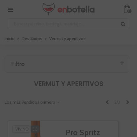
0
Inicio
>
Destilados
>
Vermut y aperitivos
Filtro
VERMUT Y APERITIVOS
Anterior
Sig
Los más vendidos primero
2/3
VIVINO
3,3
Pro Spritz