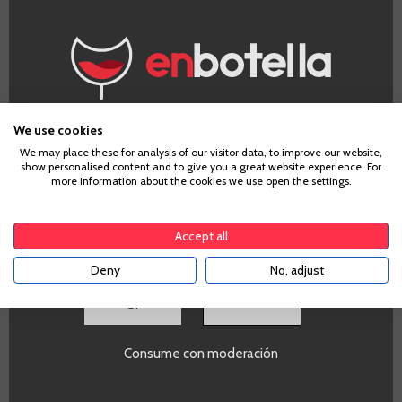
Aperol Spritz
¿Eres mayor de edad?
We use cookies
We may place these for analysis of our visitor data, to improve our website,
show personalised content and to give you a great website experience. For
Para acceder a enbotella, debes tener la edad legal de
more information about the cookies we use open the settings.
tu país de residencia, lo cual es suficiente para
comprar alcohol de acuerdo con el marco legal
aplicable. Confirma si tienes más de
18
años
Accept all
Deny
No, adjust
Botella de 1l.
SI
16,20 €
Te sale a 16,20 €/l
Consume con moderación
-
+
VER MÁS