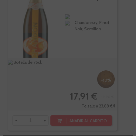
Chardonnay, Pinot
Noir, Semillon
Botella de 75cl.
-10%
17,91 €
19,90 €
Te sale a 23,88 €/l
-
+
AÑADIR AL CARRITO