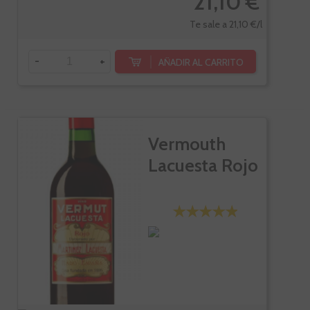
21,10 €
Te sale a 21,10 €/l
-
+
AÑADIR AL CARRITO
Vermouth
Lacuesta Rojo