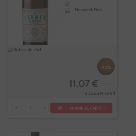
Moscatel, Fino
Botella de 75cl.
-10%
11,07 €
12,30 €
Te sale a 14,76 €/l
-
+
AÑADIR AL CARRITO