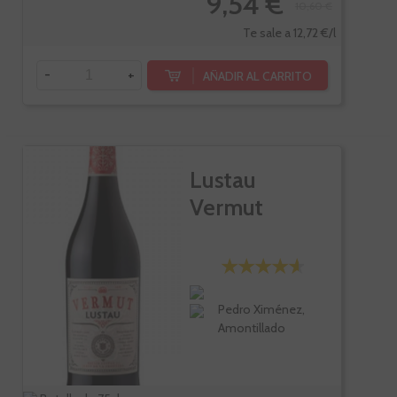
9,54 €
10,60 €
Te sale a 12,72 €/l
-
+
AÑADIR AL CARRITO
Lustau
Vermut
Pedro Ximénez,
Amontillado