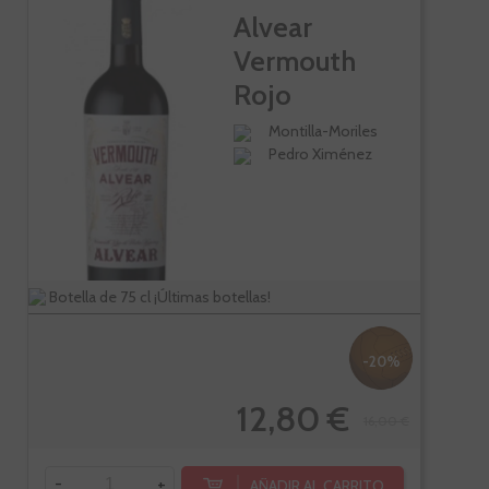
Alvear
Vermouth
Rojo
Tradicional
Montilla-Moriles
Pedro Ximénez
Botella de 75 cl ¡Últimas botellas!
-20%
12,80 €
16,00 €
-
+
AÑADIR AL CARRITO