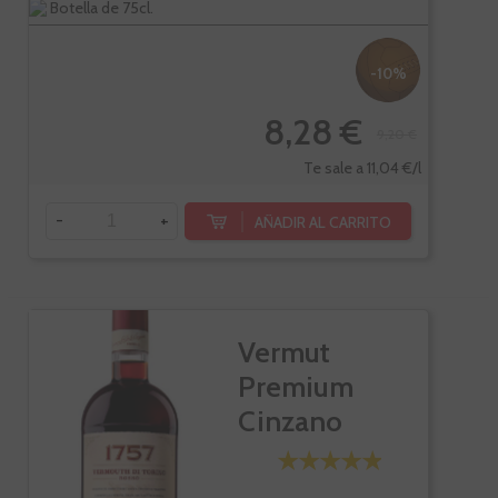
Botella de 75cl.
-10%
8,28 €
9,20 €
Te sale a 11,04 €/l
-
+
AÑADIR AL CARRITO
Vermut
Premium
Cinzano
Rosso 1757