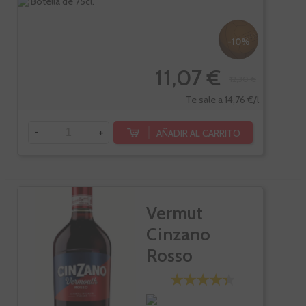
Botella de 75cl.
-10%
11,07 €
12,30 €
Te sale a 14,76 €/l
-
+
AÑADIR AL CARRITO
Vermut
Cinzano
Rosso