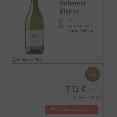
Bohemia
Blanco
Rioja
Viura, Garnacha
Blanca, Malvasia
Botella de 75cl.
Bote
-20%
7,12 €
8,90 €
Te sale a 9,49 €/l
-
+
-
AÑADIR AL CARRITO