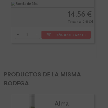
Botella de 75cl.
Bote
14,56 €
Te sale a 19,41 €/l
-
+
AÑADIR AL CARRITO
-
PRODUCTOS DE LA MISMA
BODEGA
Alma