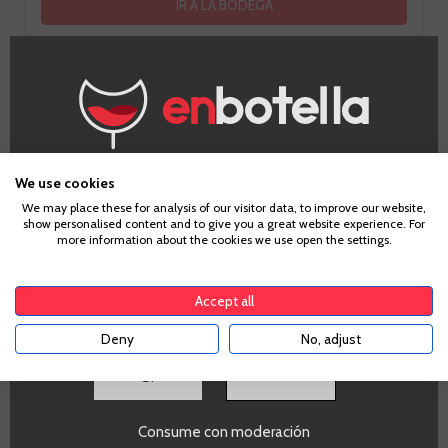
IR A LA BODEGA
¿Eres mayor de edad?
Información Técnica
We use cookies
We may place these for analysis of our visitor data, to improve our website,
show personalised content and to give you a great website experience. For
Para acceder a enbotella, debes tener la edad legal de
more information about the cookies we use open the settings.
tu país de residencia, lo cual es suficiente para
Pais
comprar alcohol de acuerdo con el marco legal
España
aplicable. Confirma si tienes más de
18
años
Accept all
Alcohol
15,0%
Deny
No, adjust
PROMO
SI
Si
Volumen
SI
Consume con moderación