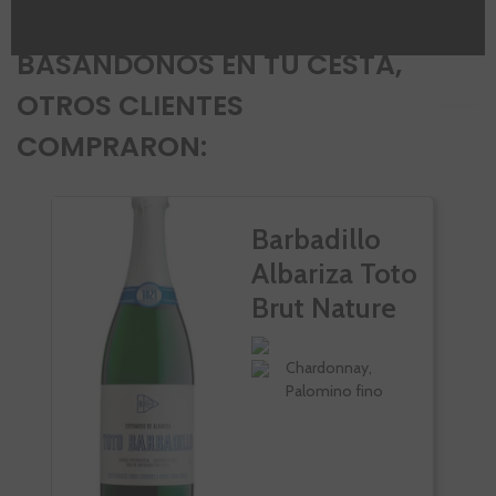
BASÁNDONOS EN TU CESTA,
OTROS CLIENTES
COMPRARON:
VI
Barbadillo
Albariza Toto
Brut Nature
Chardonnay,
Palomino fino