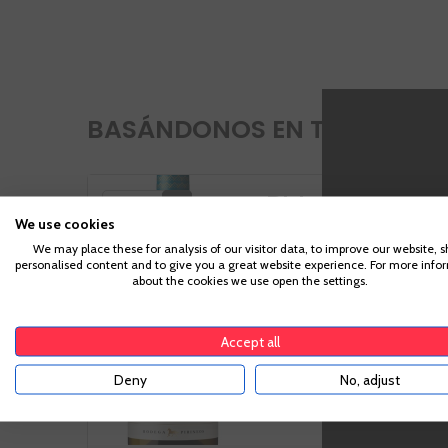
BASÁNDONOS EN TU CESTA, 
Pirineos
VIVINO
3,5
We use cookies
3404 Blanco
We may place these for analysis of our visitor data, to improve our website, 
personalised content and to give you a great website experience. For more info
Para acc
about the cookies we use open the settings.
suficiente pa
Somontano
Accept all
Gewürztraminer,
Chardonnay
Deny
No, adjust