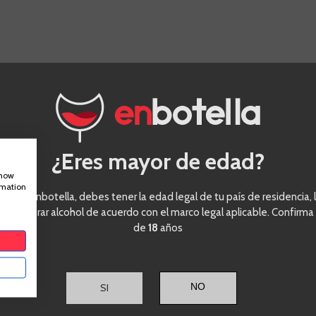
OTROS CLIENTES COMPRARON:
Amaren
¿Eres mayor de edad?
Blanco
show
Barrica
rmation
eder a enbotella, debes tener la edad legal de tu país de residencia, l
ra comprar alcohol de acuerdo con el marco legal aplicable. Confirma
de
18
años
SI