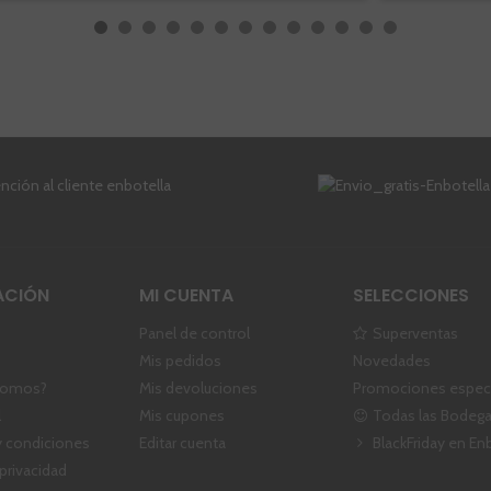
ACIÓN
MI CUENTA
SELECCIONES
Panel de control
Superventas
Mis pedidos
Novedades
somos?
Mis devoluciones
Promociones especi
l
Mis cupones
Todas las Bodeg
 condiciones
Editar cuenta
BlackFriday en En
 privacidad