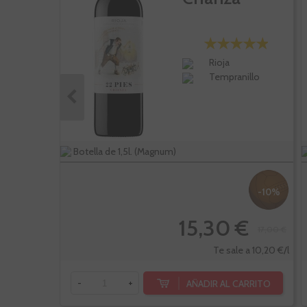
Rioja
Tempranillo
Botella de 1,5l. (Magnum)
-10%
15,30 €
17,00 €
Te sale a 10,20 €/l
AÑADIR AL CARRITO
-
+