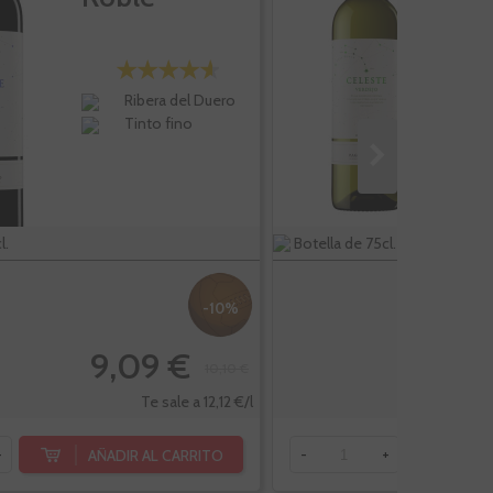
Ribera del Duero
Tinto fino
l.
Botella de 75cl.
-10%
9,09 €
10,10 €
Te sale a 12,12 €/l
AÑADIR AL CARRITO
AÑ
+
-
+