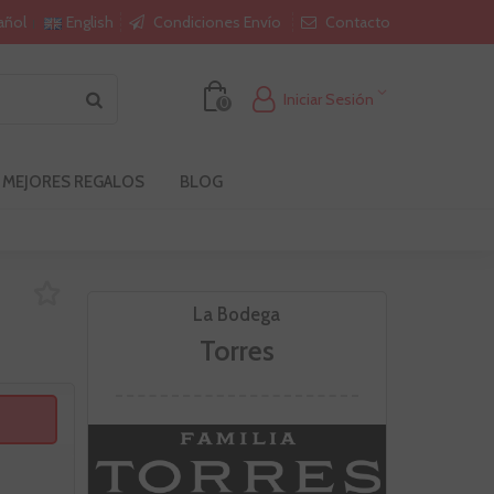
Condiciones Envío
Contacto
añol
English
Iniciar Sesión
0
 MEJORES REGALOS
BLOG
La Bodega
Torres