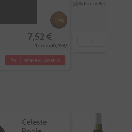
l.
Botella de 75cl.
-10%
7,52 €
8,35 €
AÑ
-
+
Te sale a 10,02 €/l
AÑADIR AL CARRITO
+
Celeste
C
Roble
V