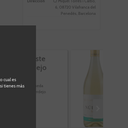
Direccion
C/ Miquel Torres i Carbó,
6, 08720 Vilafranca del
Penedés, Barcelona
Celeste
N
Verdejo
0
o cual es
Rueda
 si tienes más
Verdejo