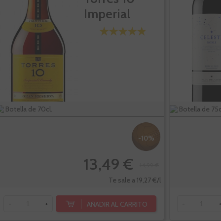
Imperial
Botella de 70cl.
Botella de 75c
-10%
13,49 €
14,99 €
Te sale a 19,27 €/l
AÑADIR AL CARRITO
-
+
-