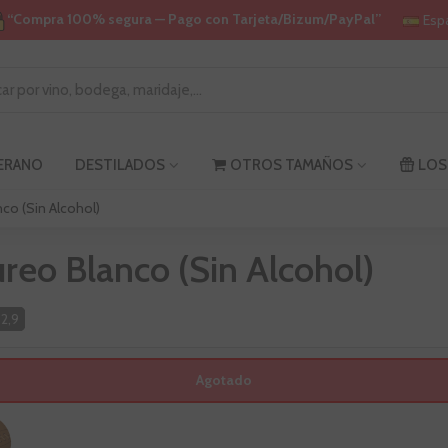
“Compra 100% segura — Pago con Tarjeta/Bizum/PayPal”
Esp
VERANO
DESTILADOS
OTROS TAMAÑOS
LOS
co (Sin Alcohol)
reo Blanco (Sin Alcohol)
2,9
Agotado