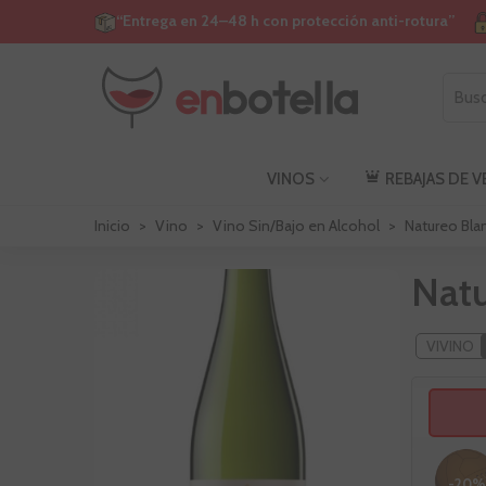
“Entrega en 24–48 h con protección anti-rotura”
VINOS
REBAJAS DE 
Inicio
>
Vino
>
Vino Sin/Bajo en Alcohol
>
Natureo Blan
Natu
VIVINO
-20%