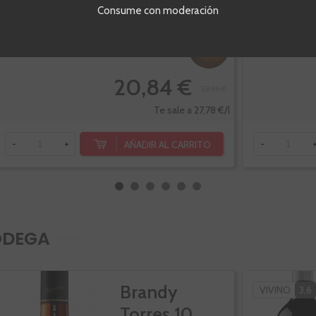
Botella de 75cl.
Botella de 75c
Consume con moderación
-10%
20,84 €
23,15 €
Te sale a 27,78 €/l
AÑADIR AL CARRITO
-
+
-
ODEGA
Brandy
VIVINO
3,6
Torres 10