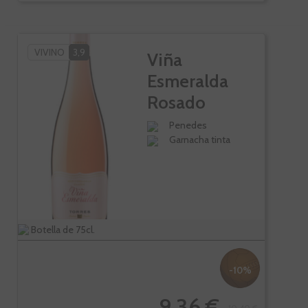
VIVINO
3,9
Viña
Esmeralda
Rosado
Penedes
Garnacha tinta
Botella de 75cl.
-10%
9,36 €
10,40 €