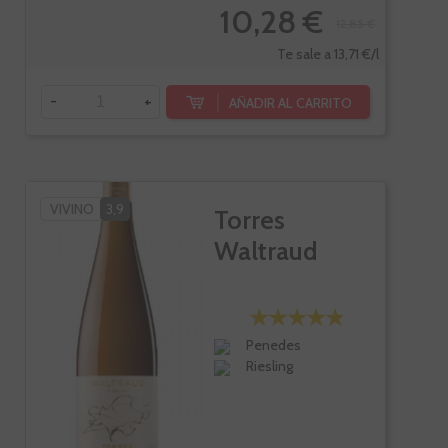
10,28 €
12,85 €
Te sale a 13,71 €/l
-
+
AÑADIR AL CARRITO
VIVINO
3,9
Torres
Waltraud
Penedes
Riesling