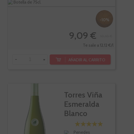
Botella de 75cl.
-10%
9,09 €
10,10 €
Te sale a 12,12 €/l
-
+
AÑADIR AL CARRITO
Torres Viña
Esmeralda
Blanco
Penedes