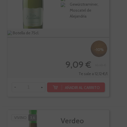
Gewürztraminer,
Moscatel de
Alejandría
Botella de 75cl.
-10%
9,09 €
10,10 €
Te sale a 12,12 €/l
-
+
AÑADIR AL CARRITO
VIVINO
3,6
Verdeo