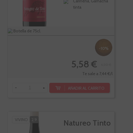
Cariñena, Garnacha
tinta
Botella de 75cl.
-10%
5,58 €
6,20 €
Te sale a 7,44 €/l
-
+
AÑADIR AL CARRITO
VIVINO
2,9
Natureo Tinto