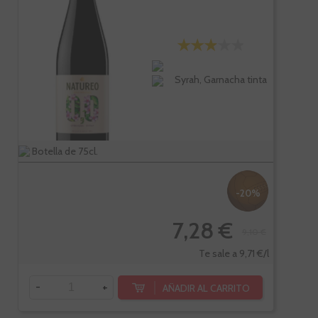
Syrah, Garnacha tinta
Botella de 75cl.
-20%
7,28 €
9,10 €
Te sale a 9,71 €/l
-
+
AÑADIR AL CARRITO