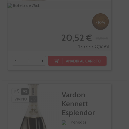
Botella de 75cl.
-10%
20,52 €
22,80 €
Te sale a 27,36 €/l
-
+
AÑADIR AL CARRITO
PÑ
93
Vardon
VIVINO
3,9
Kennett
Esplendor
Vintage
Penedes