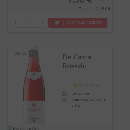
Te sale a 12,48 €/l
-
+
AÑADIR AL CARRITO
VIVINO
3,4
De Casta
Rosado
Catalunya
Cariñena, Garnacha
tinta
Botella de 75cl.