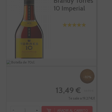
Brandy Torres
10 Imperial
Botella de 70cl.
-10%
13,49 €
14,99 €
Te sale a 19,27 €/l
-
+
AÑADIR AL CARRITO