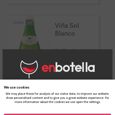
VIVINO
3,5
Viña Sol
Blanco
Penedes
¿Eres mayor de edad?
We use cookies
Botella de 75cl.
We may place these for analysis of our visitor data, to improve our website,
show personalised content and to give you a great website experience. For
Para acceder a enbotella, debes tener la edad legal de
more information about the cookies we use open the settings.
tu país de residencia, lo cual es suficiente para
-10%
comprar alcohol de acuerdo con el marco legal