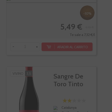
-10%
5,49 €
6,10 €
Te sale a 7,32 €/l
-
+
AÑADIR AL CARRITO
VIVINO
3,5
Sangre De
Toro Tinto
Catalunya