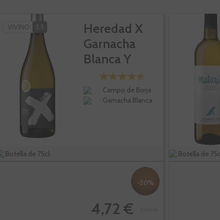
Heredad X
VIVINO
3,5
Garnacha
Blanca Y
Radiante
Campo de Borja
Garnacha Blanca
Botella de 75cl.
Botella de 75c
-20%
4,72 €
5,90 €