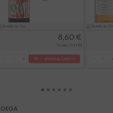
Botella de 75cl.
Botella de 70c
8,60 €
Te sale a 11,47 €/l
AÑADIR AL CARRITO
-
+
-
ODEGA