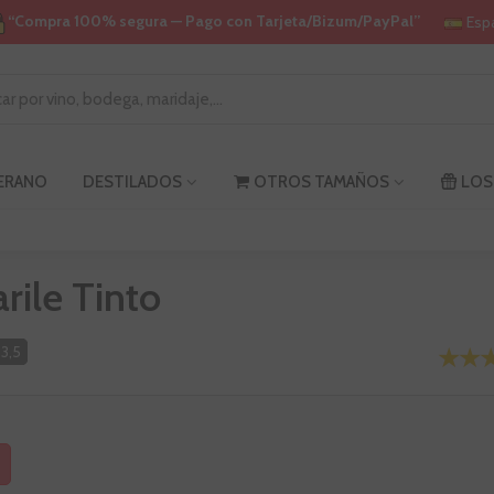
“Compra 100% segura — Pago con Tarjeta/Bizum/PayPal”
Esp
VERANO
DESTILADOS
OTROS TAMAÑOS
LOS
rile Tinto
3,5