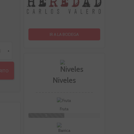
IR A LA BODEGA
+
RRITO
Niveles
Fruta
5