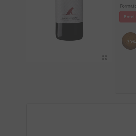
Format
Botell
-20%