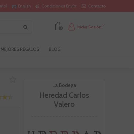
Condiciones Envío
Contacto
añol
English
Iniciar Sesión
0
 MEJORES REGALOS
BLOG
La Bodega
Heredad Carlos
Valero