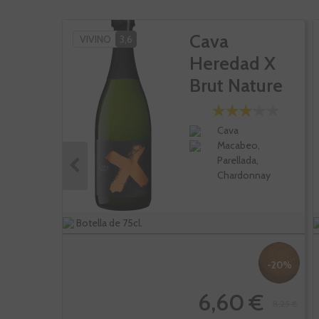
Cava
VIVINO
3,6
Heredad X
Brut Nature
Reserva
Cava
Macabeo,
Parellada,
Chardonnay
Botella de 75cl.
-20%
6,60 €
8,25 €