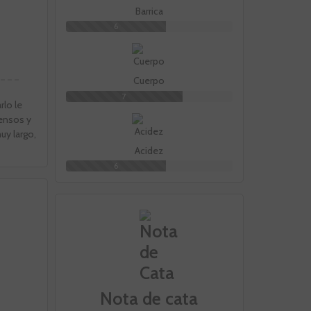
Barrica
6
Cuerpo
7
rlo le
tensos y
uy largo,
Acidez
6
Nota de cata