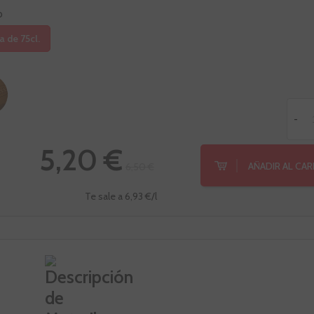
o
a de 75cl.
-
5,20 €
AÑADIR AL CA
6,50 €
Te sale a 6,93 €/l