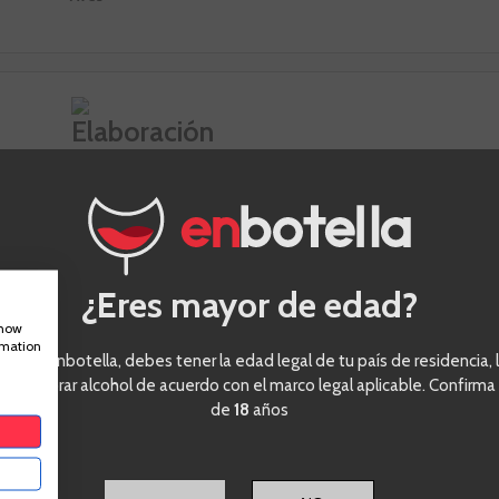
ración Matarile Tinto
¿Eres mayor de edad?
show
ación
Climatología
rmation
eder a enbotella, debes tener la edad legal de tu país de residencia, l
 crianza en barrica de roble
Inviernos fríos y veranos calurosos. E
ra comprar alcohol de acuerdo con el marco legal aplicable. Confirma
primavera y otoño los cambios brus
de
18
años
temperatura son frecuentes. La temp
media anual se sitúa en 11 grados cen