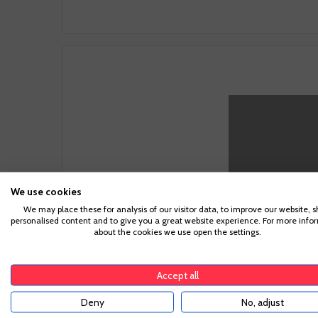
Elabo
We use cookies
We may place these for analysis of our visitor data, to improve our website, 
Notas del Viñedo
Elabor
personalised content and to give you a great website experience. For more info
Para acc
about the cookies we use open the settings.
9 meses de
suficiente pa
francés.
Accept all
Deny
No, adjust