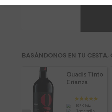
Opinio
BASÁNDONOS EN TU CESTA, 
Quadis Tinto
Crianza
IGP Cádiz
Tempranillo,