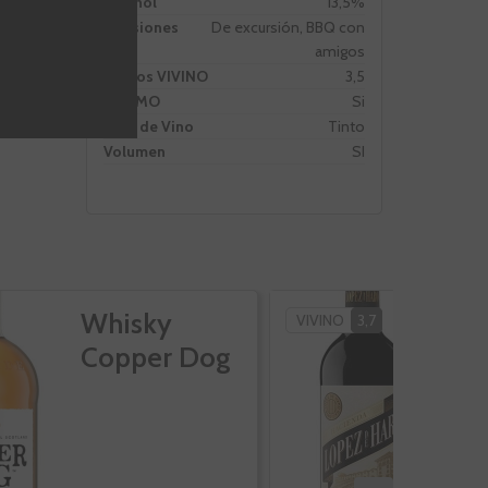
Alcohol
13,5%
Ocasiones
De excursión, BBQ con
amigos
Puntos VIVINO
3,5
PROMO
Si
Tipo de Vino
Tinto
Volumen
SI
Whisky
H
VIVINO
3,7
Copper Dog
L
H