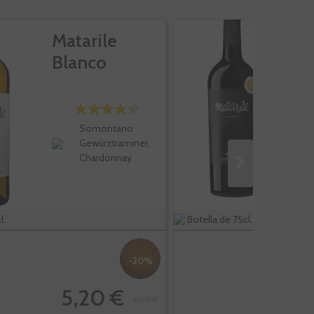
Matarile
M
Blanco
G
Somontano
Gewürztraminer,
Chardonnay
l.
Botella de 75cl.
-20%
5,20 €
6,50 €