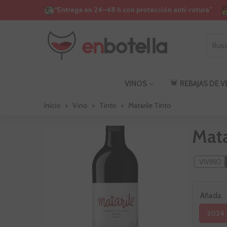
“Entrega en 24–48 h con protección anti-rotura”
VINOS
REBAJAS DE 
Inicio
>
Vino
>
Tinto
>
Matarile Tinto
Mata
VIVINO
Añada
2024