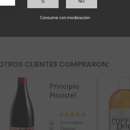
SI
Consume con moderación
nes reales de clientes
OTROS CLIENTES COMPRARON:
Principio
Moristel
Somontano
Moristel