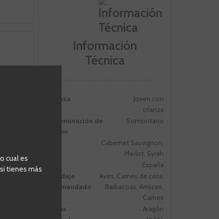
Información
Técnica
Crianza
Joven con
crianza
Denominación de
Somontano
Origen
Uva
Cabernet Sauvignon,
Merlot, Syrah
o cual es
n
Pais
España
 si tienes más
cos de
Maridaje
Aves, Carnes de caza,
eratura
recomendado
Barbacoas, Arroces,
tígrados.
Carnes
Zonas
Aragón