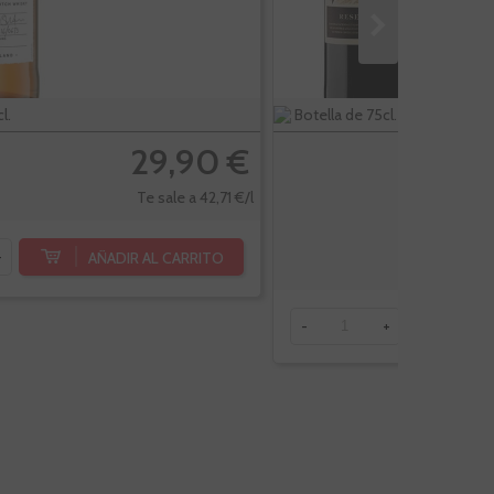
l.
Botella de 75cl.
29,90 €
Te sale a 42,71 €/l
AÑADIR AL CARRITO
+
AÑ
-
+