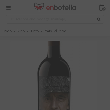
0
Inicio
>
Vino
>
Tinto
>
Matsu el Recio