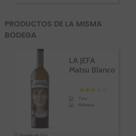
PRODUCTOS DE LA MISMA
BODEGA
PÑ
LA JEFA
VI
Matsu Blanco
Toro
Malvasia
Botella de 75cl.
Bote