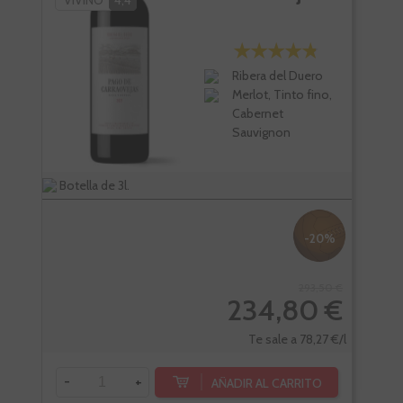
Ribera del Duero
Merlot, Tinto fino,
Cabernet
Sauvignon
Botella de 3l.
Bote
-20%
293,50 €
234,80 €
Te sale a 78,27 €/l
-
-
+
AÑADIR AL CARRITO