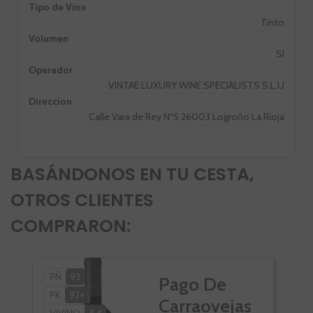
Tipo de Vino
Tinto
Volumen
SI
Operador
VINTAE LUXURY WINE SPECIALISTS S.L.U
Direccion
Calle Vara de Rey Nº5 26003 Logroño La Rioja
BASÁNDONOS EN TU CESTA,
OTROS CLIENTES
COMPRARON:
PÑ
93
VI
Pago De
PK
92+
Carraovejas
VIVINO
4,4