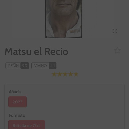
Matsu el Recio
PEÑÍN
90
VIVINO
4,1
Añada
2023
Formato
Botella de 75cl.