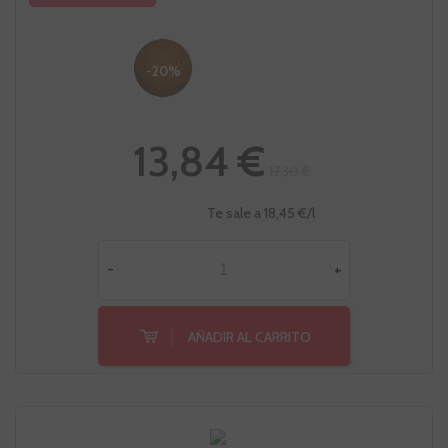
-20%
13,84 €
17,30 €
Te sale a 18,45 €/l
-
+
AÑADIR AL CARRITO