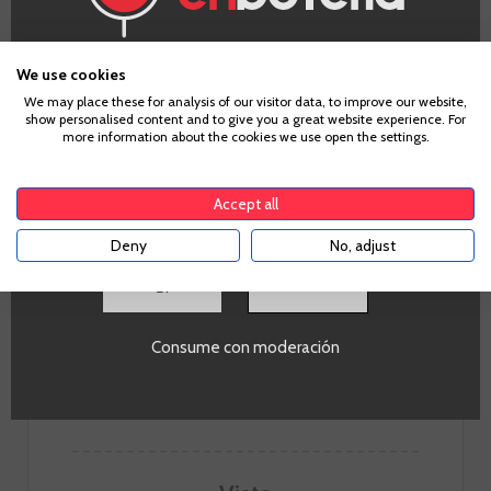
unas viñas centenarias de 80 a 100 años de edad,
plantadas sobre suelos muy pobres, cultivadas según los
principios de la agricultura biodinámica y con la mínima
¿Eres mayor de edad?
intervención posible, la bodega Matsu elabora vinos
We use cookies
potentes, con personalidad, pero aportando una suavidad y
We may place these for analysis of our visitor data, to improve our website,
show personalised content and to give you a great website experience. For
Para acceder a enbotella, debes tener la edad legal de
elegancia inusual en los vinos de Toro.
more information about the cookies we use open the settings.
tu país de residencia, lo cual es suficiente para
comprar alcohol de acuerdo con el marco legal
IR A LA BODEGA
aplicable. Confirma si tienes más de
18
años
Accept all
Deny
No, adjust
SI
Consume con moderación
Nota de cata