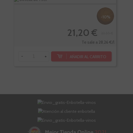
-10%
21,20 €
23,55 €
Te sale a 28,26 €/l
-
+
-
AÑADIR AL CARRITO