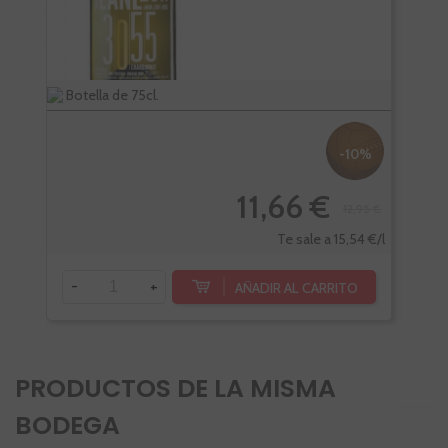
Botella de 75cl.
Bote
-10%
11,66 €
12,95 €
Te sale a 15,54 €/l
-
+
-
AÑADIR AL CARRITO
PRODUCTOS DE LA MISMA
BODEGA