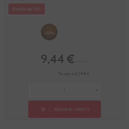
Botella de 75cl.
-20%
9,44 €
11,80 €
Te sale a 12,59 €/l
-
+
AÑADIR AL CARRITO