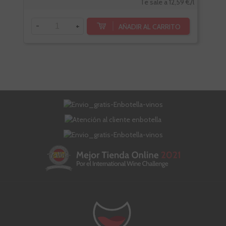
Te sale a 12,59 €/l
-
+
-
AÑADIR AL CARRITO