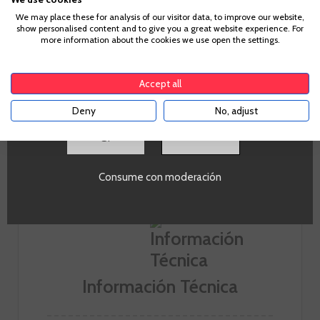
Vista
We may place these for analysis of our visitor data, to improve our website,
show personalised content and to give you a great website experience. For
Para acceder a enbotella, debes tener la edad legal de
more information about the cookies we use open the settings.
Color pajizo.
tu país de residencia, lo cual es suficiente para
comprar alcohol de acuerdo con el marco legal
Nariz
aplicable. Confirma si tienes más de
18
años
Accept all
Aromas a flores blancas, lima y pomelo.
Deny
No, adjust
Boca
SI
Seco, con una acidez fresca, de cuerpo medio, con
intensos sabores florales y de pomelo y final largo.
Consume con moderación
Información Técnica