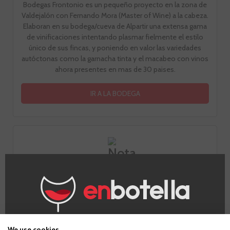
Bodegas Frontonio es un pequeño proyecto en la zona de
Valdejalón con Fernando Mora (Master of Wine) a la cabeza.
Elaboran en su bodega/cueva de Alpartir una extensa gama
de vinificaciones intentando plasmar fielmente el estilo
único de sus fincas, y poniendo en valor las variedades
autóctonas como la garnacha tinta y el macabeo con vinos
ahora presentes en mas de 30 paises.
IR A LA BODEGA
Nota de cata
¿Eres mayor de edad?
We use cookies