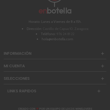
Horario: Lunes a Viernes de 8 a 15h.
Dirección:
Castillo de Capua 10, Zaragoza
Teléfono:
976 24 81 22
hola@enbotella.com
INFORMACIÓN
MI CUENTA
SELECCIONES
LINKS RAPIDOS
❤
CREADO CON
POR UN EQUIPO DE LOCOS WINELOVERS