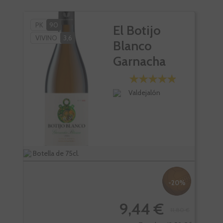
PK
90
PÑ
El Botijo
VIVINO
3,6
PK
Blanco
SC
Garnacha
VI
Blanca
Valdejalón
Botella de 75cl.
Bote
-20%
9,44 €
11,80 €