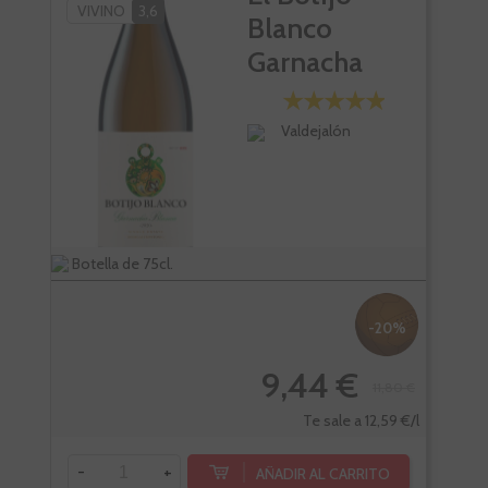
VIVINO
3,6
PK
Blanco
SC
Garnacha
VI
Blanca
Valdejalón
Botella de 75cl.
Bote
-20%
9,44 €
11,80 €
Te sale a 12,59 €/l
-
+
-
AÑADIR AL CARRITO