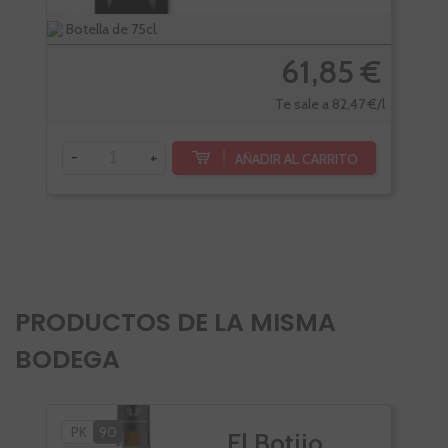
Botella de 75cl.
Bote
61,85 €
Te sale a 82,47 €/l
-
+
AÑADIR AL CARRITO
-
PRODUCTOS DE LA MISMA
BODEGA
PK
90
PÑ
El Botijo