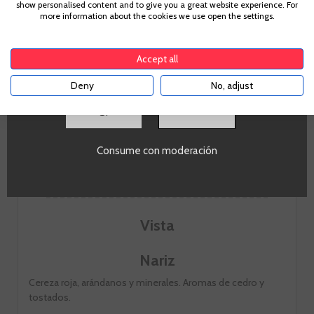
show personalised content and to give you a great website experience. For
Para acceder a enbotella, debes tener la edad legal de
more information about the cookies we use open the settings.
IR A LA BODEGA
tu país de residencia, lo cual es suficiente para
comprar alcohol de acuerdo con el marco legal
aplicable. Confirma si tienes más de
18
años
Accept all
Deny
No, adjust
SI
Consume con moderación
Nota de cata
Vista
Nariz
Cereza roja, arándanos y minerales. Aromas de cedro y
tostados.