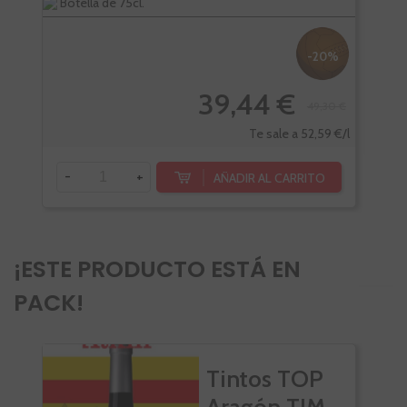
Botella de 75cl.
Bote
-20%
39,44 €
49,30 €
-
Te sale a 52,59 €/l
-
+
AÑADIR AL CARRITO
¡ESTE PRODUCTO ESTÁ EN
PACK!
Tintos TOP
Aragón TIM