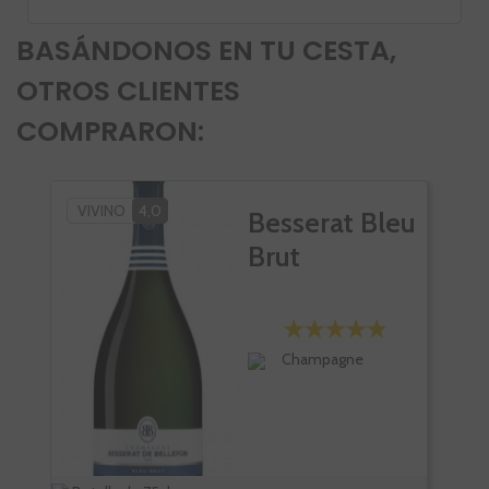
BASÁNDONOS EN TU CESTA,
OTROS CLIENTES
COMPRARON:
VIVINO
4,0
PK
Besserat Bleu
VI
Brut
Champagne