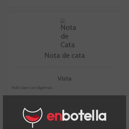
Nota de cata
Vista
Rubí claro con lágrimas.
Nariz
Aromas intenso a frambuesas, incienso, tomillo y romero
con notas ahumadas.
Boca