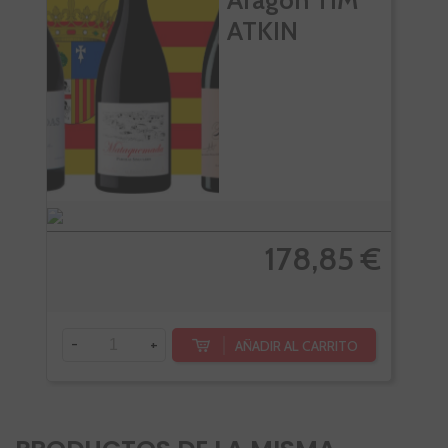
ATKIN
178,85 €
-
+
AÑADIR AL CARRITO