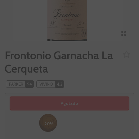
Frontonio Garnacha La
Cerqueta
PARKER
94
VIVINO
4,2
Agotado
-20%