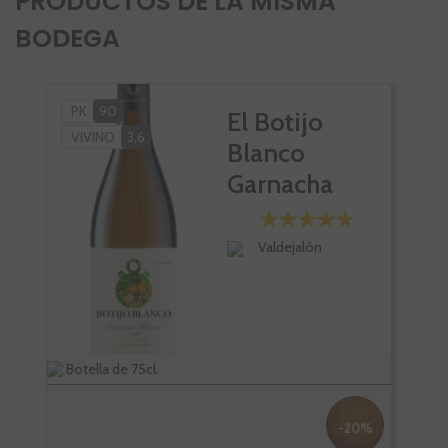
PRODUCTOS DE LA MISMA
BODEGA
PK
90
PÑ
El Botijo
VIVINO
3,6
PK
Blanco
SC
Garnacha
VI
Blanca
Valdejalón
Botella de 75cl.
Bote
-20%