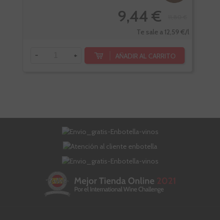
9,44 €
11,80 €
Te sale a 12,59 €/l
-
+
-
AÑADIR AL CARRITO