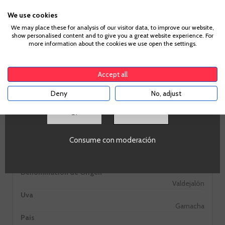
¿Eres mayor de edad?
Seco, acidez fresca, taninos firmes, sensación en boca
We use cookies
enérgica y largo postgusto.
We may place these for analysis of our visitor data, to improve our website,
show personalised content and to give you a great website experience. For
Para acceder a enbotella, debes tener la edad legal de
more information about the cookies we use open the settings.
tu país de residencia, lo cual es suficiente para
comprar alcohol de acuerdo con el marco legal
aplicable. Confirma si tienes más de
18
años
Accept all
Deny
No, adjust
Información Técnica
SI
Consume con moderación
Crianza
Crianza
Denominación de Origen
Valdejalón
Uva
Garnacha
Pais