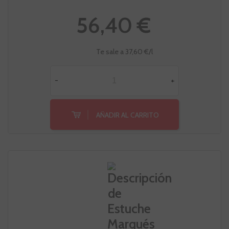
56,40 €
Te sale a 37,60 €/l
-
+
AÑADIR AL CARRITO