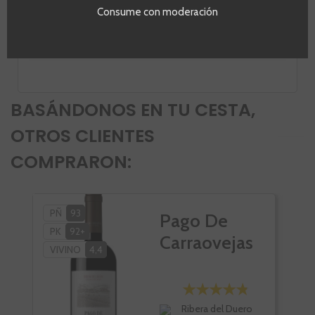
Operador
Consume con moderación
VINOS DE LOS HEREDEROS DEL MARQUÉS DE RISCAL, S.A.
Direccion
Calle Torrea, nº 1 01340 de Elciego (Álava)
BASÁNDONOS EN TU CESTA,
OTROS CLIENTES
COMPRARON:
PÑ
93
PÑ
Pago De
PK
92+
VI
Carraovejas
VIVINO
4,4
Ribera del Duero