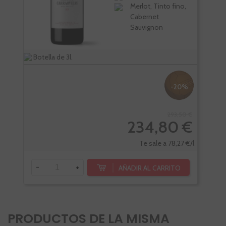
Merlot, Tinto fino,
Cabernet
Sauvignon
Botella de 3l.
Bote
-20%
293,50 €
234,80 €
Te sale a 78,27 €/l
-
-
+
AÑADIR AL CARRITO
PRODUCTOS DE LA MISMA