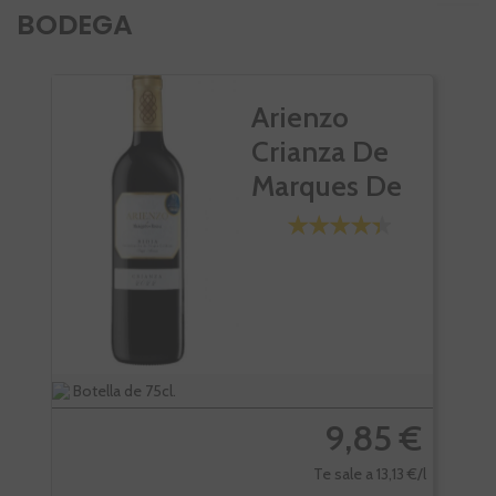
BODEGA
Arienzo
Crianza De
Marques De
Riscal
Botella de 75cl.
Bote
9,85 €
Te sale a 13,13 €/l