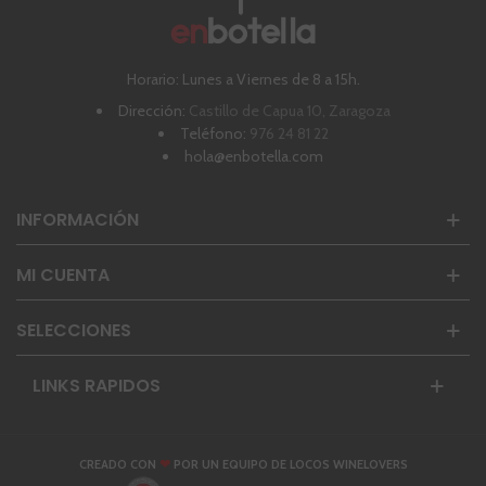
Horario: Lunes a Viernes de 8 a 15h.
Dirección:
Castillo de Capua 10, Zaragoza
Teléfono:
976 24 81 22
hola@enbotella.com
INFORMACIÓN
MI CUENTA
SELECCIONES
LINKS RAPIDOS
❤
CREADO CON
POR UN EQUIPO DE LOCOS WINELOVERS