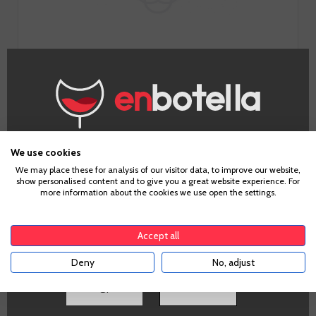
IR A LA BODEGA
¿Eres mayor de edad?
We use cookies
We may place these for analysis of our visitor data, to improve our website,
show personalised content and to give you a great website experience. For
Para acceder a enbotella, debes tener la edad legal de
more information about the cookies we use open the settings.
tu país de residencia, lo cual es suficiente para
Información Técnica
comprar alcohol de acuerdo con el marco legal
aplicable. Confirma si tienes más de
18
años
Accept all
PROMO
Deny
No, adjust
No
SI
Volumen
NO