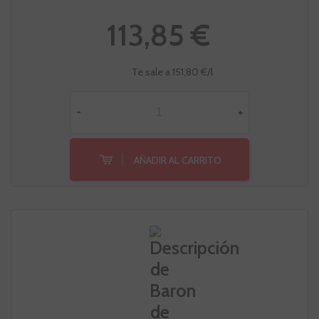
113,85 €
Te sale a 151,80 €/l
-
+
AÑADIR AL CARRITO