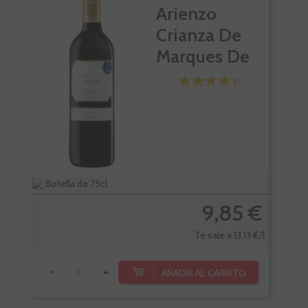
Arienzo
Crianza De
Marques De
Riscal
Botella de 75cl.
Bote
9,85 €
Te sale a 13,13 €/l
-
+
-
AÑADIR AL CARRITO