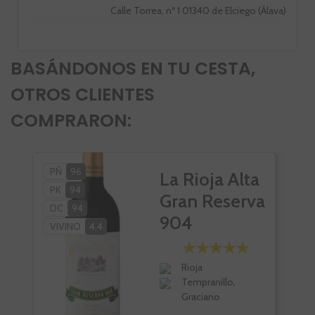
Calle Torrea, nº 1 01340 de Elciego (Álava)
BASÁNDONOS EN TU CESTA,
OTROS CLIENTES
COMPRARON:
PÑ
96
PÑ
La Rioja Alta
PK
94
VI
Gran Reserva
DC
94
904
VIVINO
4,4
Rioja
Tempranillo,
Graciano