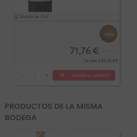
Botella de 75cl.
Bote
-20%
71,76 €
89,70 €
Te sale a 95,68 €/l
-
+
-
AÑADIR AL CARRITO
PRODUCTOS DE LA MISMA
BODEGA