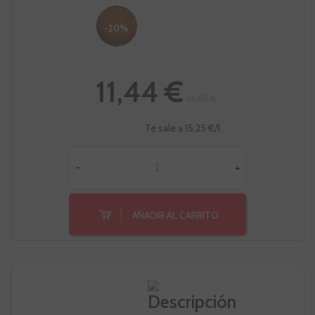
-20%
11,44 €
14,30 €
Te sale a 15,25 €/l
-
+
AÑADIR AL CARRITO