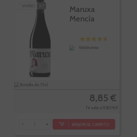
VIVINO
3,7
Maruxa
Mencía
Valdeorras
Botella de 75cl.
Bote
8,85 €
Te sale a 11,80 €/l
-
+
AÑADIR AL CARRITO