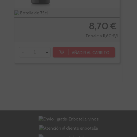
Botella de 75cl.
Bote
8,70 €
Te sale a 11,60 €/l
-
+
AÑADIR AL CARRITO
-