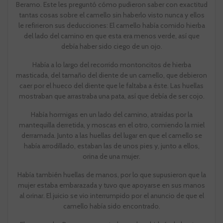
Beramo. Este les preguntó cómo pudieron saber con exactitud
tantas cosas sobre el camello sin haberlo visto nunca y ellos
le refirieron sus deducciones: El camello había comido hierba
del lado del camino en que esta era menos verde, así que
debía haber sido ciego de un ojo.
Había a lo largo del recorrido montoncitos de hierba
masticada, del tamaño del diente de un camello, que debieron
caer por el hueco del diente que le faltaba a éste. Las huellas
mostraban que arrastraba una pata, así que debía de ser cojo.
Había hormigas en un lado del camino, atraídas por la
mantequilla derretida, y moscas en el otro, comiendo la miel
derramada. Junto a las huellas del lugar en que el camello se
había arrodillado, estaban las de unos pies y, junto a ellos,
orina de una mujer.
Había también huellas de manos, por lo que supusieron que la
mujer estaba embarazada y tuvo que apoyarse en sus manos
al orinar. El juicio se vio interrumpido por el anuncio de que el
camello había sido encontrado.