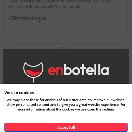
floral tan característica de este Cava Valenciano. Crianza:
Mínima de 18 meses a 15 ºC constantes
Climatología
La Bodega
Ayles
¿Eres mayor de edad?
We use cookies
We may place these for analysis of our visitor data, to improve our website,
show personalised content and to give you a great website experience. For
Para acceder a enbotella, debes tener la edad legal de
more information about the cookies we use open the settings.
tu país de residencia, lo cual es suficiente para
comprar alcohol de acuerdo con el marco legal
aplicable. Confirma si tienes más de
18
años
Accept all