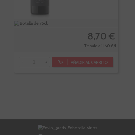
Botella de 75cl.
Bote
8,70 €
Te sale a 11,60 €/l
-
+
AÑADIR AL CARRITO
-