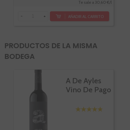
Te sale a 30,60 €/l
-
+
-
AÑADIR AL CARRITO
PRODUCTOS DE LA MISMA
BODEGA
VI
A De Ayles
Vino De Pago