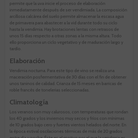
permite que la uva inicie el proceso de elaboración
inmediatamente después de ser vendimiada. La composición
arcillosa calcárea del suelo permite almacenar la escasa agua
de primavera para abastecer a la vid durante todo su ciclo
hasta la vendimia. Hay brotaciones lentas con retrasos de
unos 15 días respecto a otras zonas a la misma altura. Todo
ello proporciona un ciclo vegetativo y de maduración largo y
tardío.
Elaboración
Vendimia nocturna. Para este tipo de vino se realiza una
maceración posfermentativa de 30 días con el fin de obtener
unos taninos de calidad. Crianza de 15 meses en barricas de
roble francés de tonelerias seleccionadas.
Climatología
Los veranos son muy calurosos, con temperaturas que rondan
los 40 grados y los inviernos muy secos y fríos con mínimas
de 10 grados bajo cero y fuertes vientos helados del norte. En
la época estival oscilaciones térmicas de más de 20 grados
entre día y noche. Éste es el motivo por el que la vendimia es