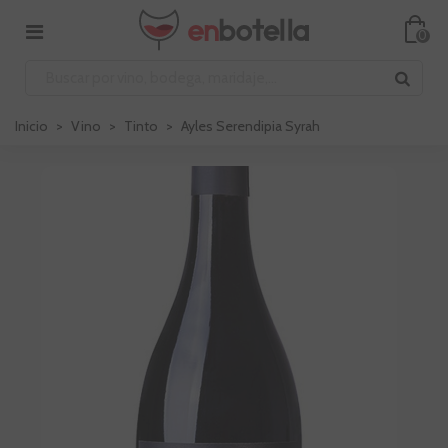
0
Inicio
>
Vino
>
Tinto
>
Ayles Serendipia Syrah