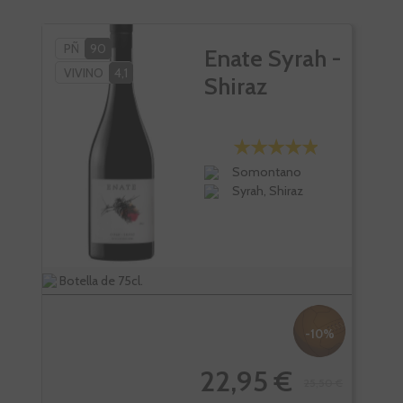
PÑ
90
VI
Enate Syrah -
VIVINO
4,1
Shiraz
Somontano
Syrah, Shiraz
Botella de 75cl.
Bote
-10%
22,95 €
25,50 €