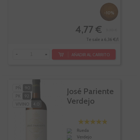
-10%
4,77 €
5,30 €
Te sale a 6,36 €/l
-
+
AÑADIR AL CARRITO
PÑ
90
José Pariente
PK
92
Verdejo
VIVINO
4,0
Rueda
Verdejo