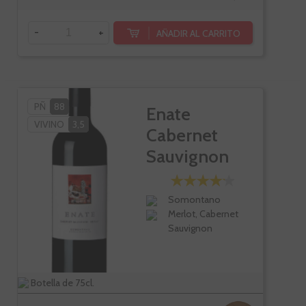
-
+
AÑADIR AL CARRITO
PÑ
88
Enate
VIVINO
3,5
Cabernet
Sauvignon
Merlot
Somontano
Merlot, Cabernet
Sauvignon
Botella de 75cl.