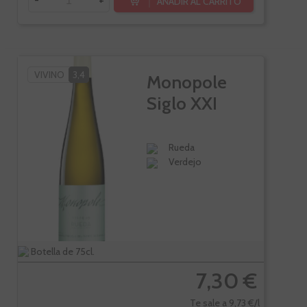
-
+
AÑADIR AL CARRITO
VIVINO
3,4
Monopole
Siglo XXI
Rueda
Verdejo
Botella de 75cl.
7,30 €
Te sale a 9,73 €/l