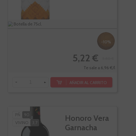
Botella de 75cl.
-10%
5,22 €
5,80 €
Te sale a 6,96 €/l
-
+
AÑADIR AL CARRITO
PÑ
90
Honoro Vera
VIVINO
3,7
Garnacha