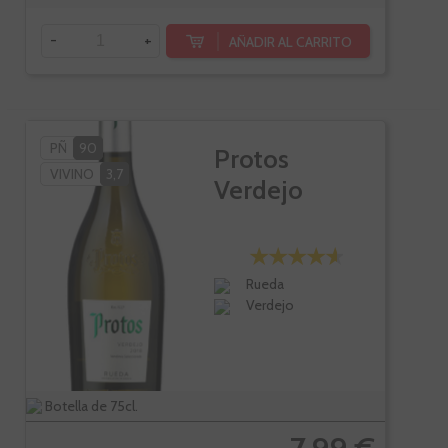
-
+
AÑADIR AL CARRITO
PÑ
90
Protos
VIVINO
3,7
Verdejo
Rueda
Verdejo
Botella de 75cl.