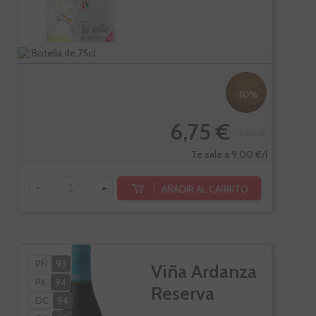
Botella de 75cl.
-10%
6,75 €
7,50 €
Te sale a 9,00 €/l
-
+
AÑADIR AL CARRITO
PÑ
93
Viña Ardanza
PK
94
Reserva
DC
94