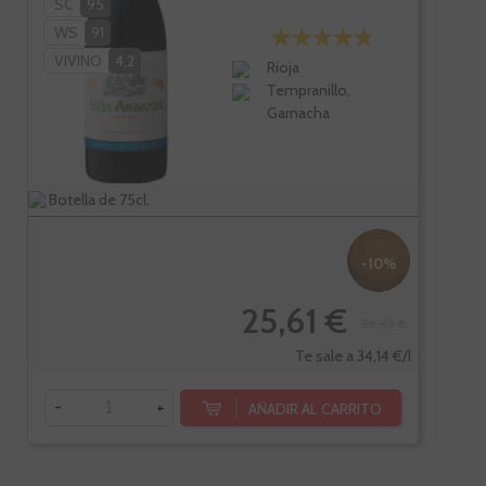
SC
95
WS
91
VIVINO
4,2
Rioja
Tempranillo,
Garnacha
Botella de 75cl.
-10%
25,61 €
28,45 €
Te sale a 34,14 €/l
-
+
AÑADIR AL CARRITO