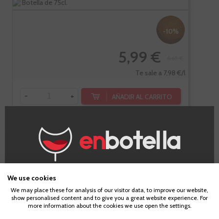
Botella de 75cl.
-10%
5,99 €
6,65 €
Te sale a 7,98 €/l
-
+
AÑADIR AL CARRITO
PÑ
90
Palacio De
VIVINO
3,6
Bornos
¿Eres mayor de edad?
We use cookies
Verdejo
We may place these for analysis of our visitor data, to improve our website,
show personalised content and to give you a great website experience. For
Para acceder a enbotella, debes tener la edad legal de
more information about the cookies we use open the settings.
tu país de residencia, lo cual es suficiente para
Rueda