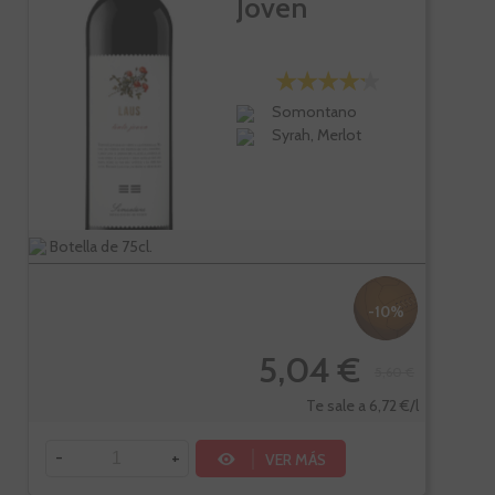
Joven
Somontano
Syrah, Merlot
Botella de 75cl.
-10%
5,04 €
5,60 €
Te sale a 6,72 €/l
-
+
VER MÁS