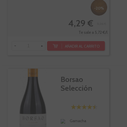
-20%
4,29 €
5,36 €
Te sale a 5,72 €/l
-
+
AÑADIR AL CARRITO
Borsao
Selección
Garnacha