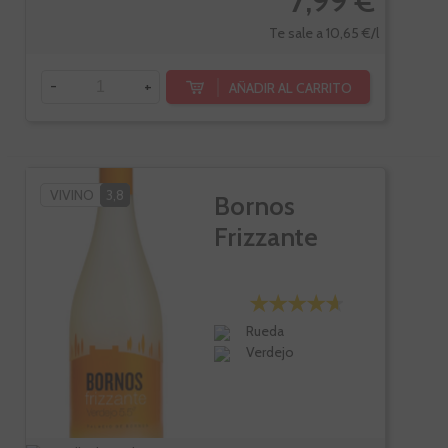
7,99 €
Te sale a 10,65 €/l
-
+
AÑADIR AL CARRITO
VIVINO
3,8
Bornos
Frizzante
Rueda
Verdejo