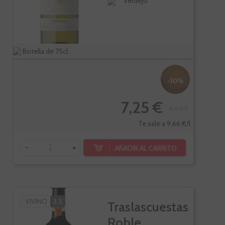
Verdejo
Botella de 75cl.
-10%
7,25 €
8,05 €
Te sale a 9,66 €/l
-
+
AÑADIR AL CARRITO
VIVINO
3,5
Traslascuestas
Roble