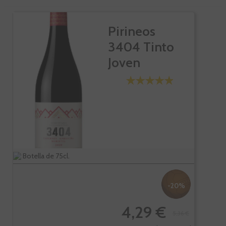
Pirineos
3404 Tinto
Joven
Botella de 75cl.
-20%
4,29 €
5,36 €