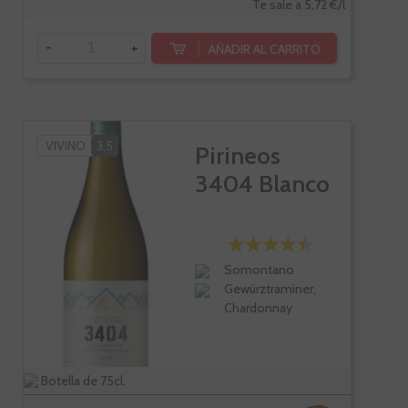
Te sale a 5,72 €/l
-
+
AÑADIR AL CARRITO
VIVINO
3,5
Pirineos
3404 Blanco
Somontano
Gewürztraminer,
Chardonnay
Botella de 75cl.