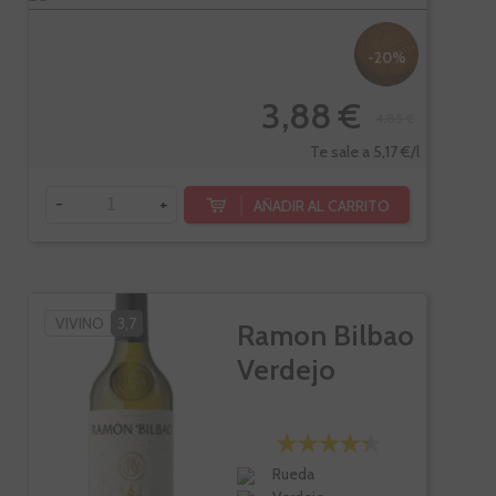
-20%
3,88 €
4,85 €
Te sale a 5,17 €/l
-
+
AÑADIR AL CARRITO
VIVINO
3,7
Ramon Bilbao
Verdejo
Rueda