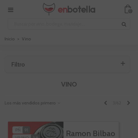
0
Inicio
>
Vino
Filtro
VINO
Anterior
Sig
Los más vendidos primero
3/62
PÑ
91
Ramon Bilbao