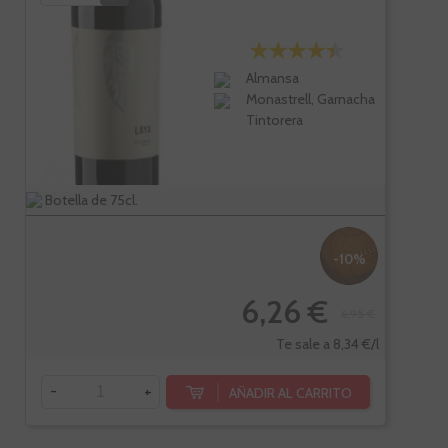
Almansa
Monastrell, Garnacha
Tintorera
Botella de 75cl.
-10%
6,26 €
6,95 €
Te sale a 8,34 €/l
-
+
AÑADIR AL CARRITO