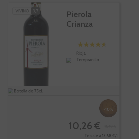
VIVINO
3,7
Pierola
Crianza
Rioja
Tempranillo
Botella de 75cl.
-10%
10,26 €
11,40 €
Te sale a 13,68 €/l