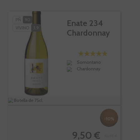
PÑ
90
Enate 234
VIVINO
3,9
Chardonnay
Somontano
Chardonnay
Botella de 75cl.
-10%
9,50 €
10,55 €