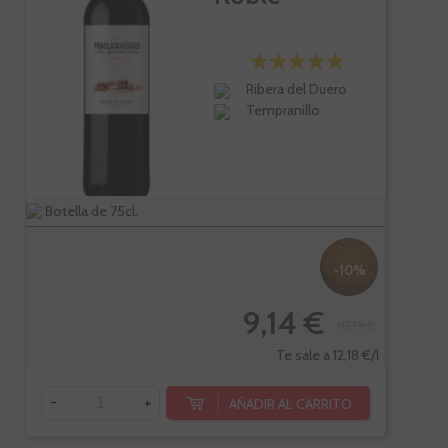
Ribera del Duero
Tempranillo
Botella de 75cl.
-10%
9,14 €
10,15 €
Te sale a 12,18 €/l
-
+
AÑADIR AL CARRITO