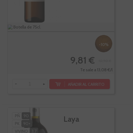
Botella de 75cl.
-10%
9,81 €
10,90 €
Te sale a 13,08 €/l
-
+
AÑADIR AL CARRITO
PÑ
90
Laya
PK
90+
VIVINO
3,7