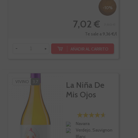
-10%
7,02 €
7,80 €
Te sale a 9,36 €/l
-
+
AÑADIR AL CARRITO
VIVINO
3,7
La Niña De
Mis Ojos
Navarra
Verdejo, Sauvignon
Blanc