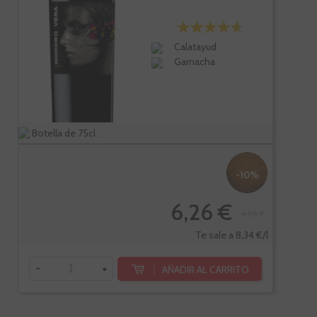
Calatayud
Garnacha
Botella de 75cl.
-10%
6,26 €
6,95 €
Te sale a 8,34 €/l
-
+
AÑADIR AL CARRITO