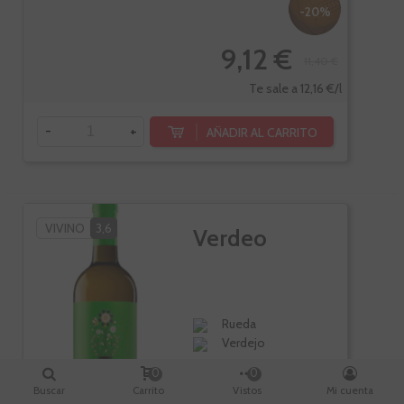
-20%
9,12 €
11,40 €
Te sale a 12,16 €/l
-
+
AÑADIR AL CARRITO
VIVINO
3,6
Verdeo
Rueda
Verdejo
0
0
Buscar
Carrito
Vistos
Mi cuenta