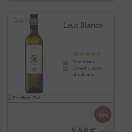
VIVINO
3,5
Laus Blanco
Somontano
Garnacha Blanca,
Chardonnay
Botella de 75cl.
-10%
5,58 €
6,20 €