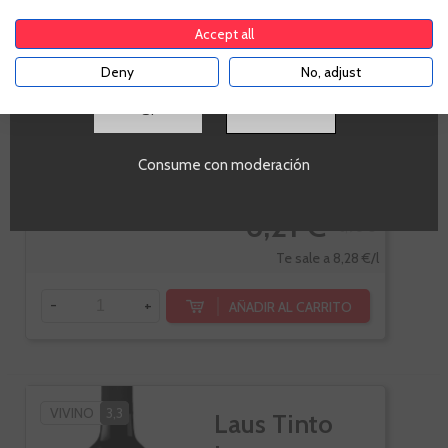
comprar alcohol de acuerdo con el marco legal
Verdejo
aplicable. Confirma si tienes más de
18
años
Accept all
Deny
No, adjust
SI
Botella de 75cl.
Consume con moderación
-10%
6,21 €
6,90 €
Te sale a 8,28 €/l
-
+
AÑADIR AL CARRITO
VIVINO
3,3
Laus Tinto