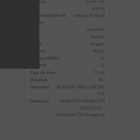
Crianza
Joven con
crianza
Denominación de
Campo de Borja
Origen
Uva
Garnacha
Pais
España
Zonas
Aragón
Alcohol
14,0%
Puntos VIVINO
3,9
PROMO
Si
Tipo de Vino
Tinto
Volumen
NO
Operador
BODEGAS ARAGONESAS
S.A.
Direccion
CARRETERA MAGALLON
S/N 50529 –
FUENDEJALÓN (Zaragoza)