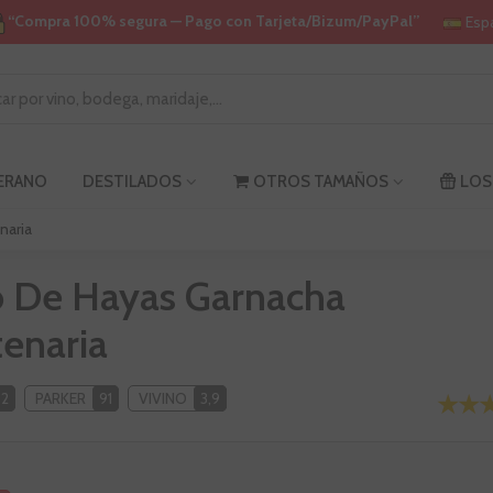
“Compra 100% segura — Pago con Tarjeta/Bizum/PayPal”
Esp
VERANO
DESTILADOS
OTROS TAMAÑOS
LOS
naria
o De Hayas Garnacha
enaria
92
PARKER
91
VIVINO
3,9