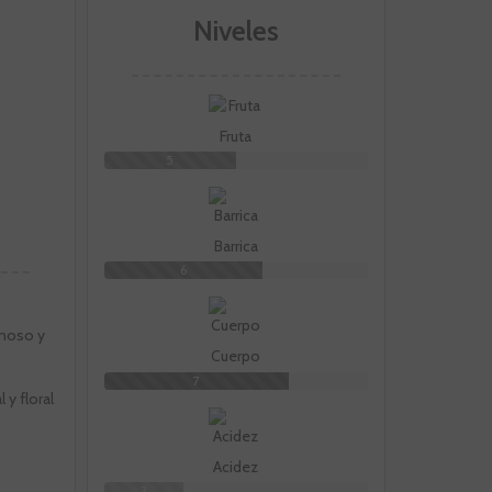
Niveles
Fruta
5
Barrica
6
rnoso y
Cuerpo
7
y floral
Acidez
3