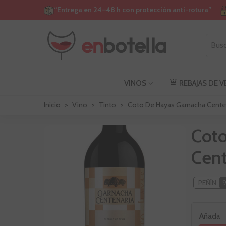
“Entrega en 24–48 h con protección anti-rotura”
VINOS
REBAJAS DE 
Inicio
>
Vino
>
Tinto
>
Coto De Hayas Garnacha Cente
Cot
Cent
PEÑÍN
Añada