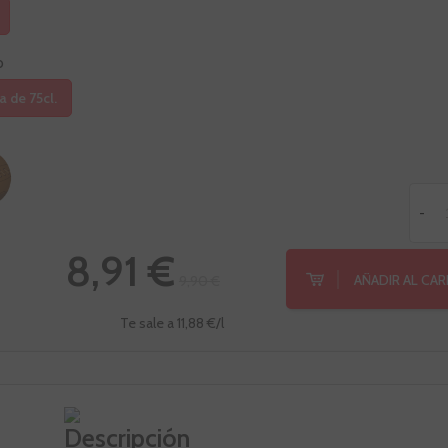
o
a de 75cl.
-
8,91 €
AÑADIR AL CA
9,90 €
Te sale a 11,88 €/l