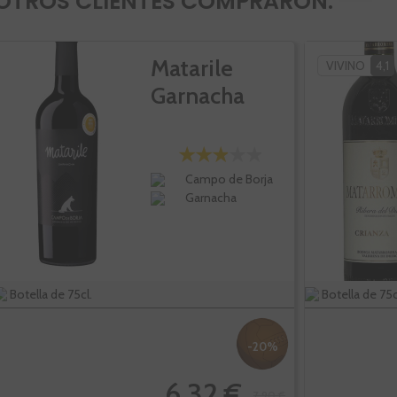
OTROS CLIENTES COMPRARON:
Matarile
VIVINO
4,1
Garnacha
Campo de Borja
Garnacha
Botella de 75cl.
Botella de 75c
-20%
6,32 €
7,90 €