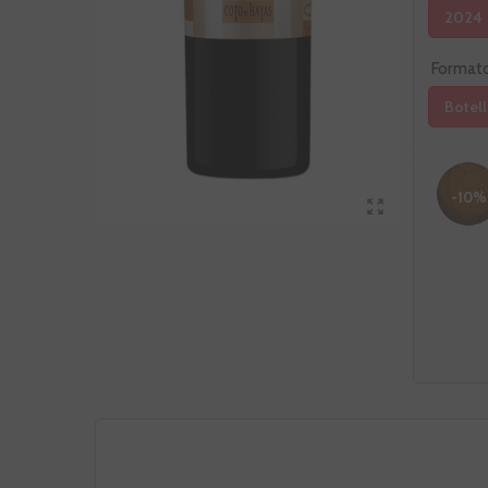
2024
Format
Botell
-10%