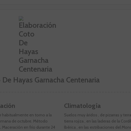
o De Hayas Garnacha Centenaria
ación
Climatología
r habitualmente en torno a la
Suelos muy áridos , de pizarras y terra
emana de octubre. Método
tierra rojiza , en las laderas de la Cordi
l. Maceración en frío durante 24
Ibérica , en las estribaciones del Mon