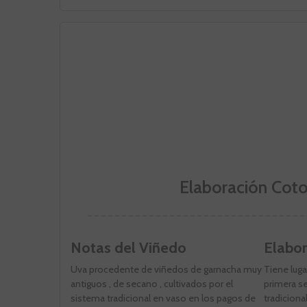
Elaboración Cot
Notas del Viñedo
Elabor
Uva procedente de viñedos de garnacha muy
Tiene luga
antiguos , de secano , cultivados por el
primera s
sistema tradicional en vaso en los pagos de
tradiciona