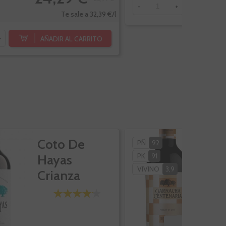
AÑ
-
+
Te sale a 32,39 €/l
AÑADIR AL CARRITO
+
Coto De
C
PÑ
92
PK
91
Hayas
H
VIVINO
3,9
Crianza
G
C