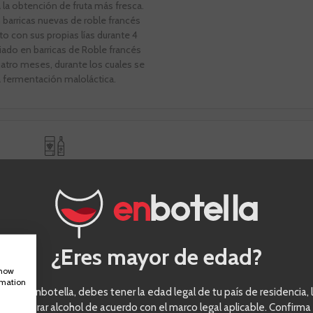
 la obtención de fruta más fresca.
 barricas nuevas de roble francés
o con sus propias lías durante 4
ado en barricas de Roble francés
atro meses, durante los cuales se
a fermentación maloláctica.
nes reales de clientes
¿Eres mayor de edad?
show
rmation
eder a enbotella, debes tener la edad legal de tu país de residencia, l
ra comprar alcohol de acuerdo con el marco legal aplicable. Confirma