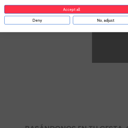
Accept all
Deny
No, adjust