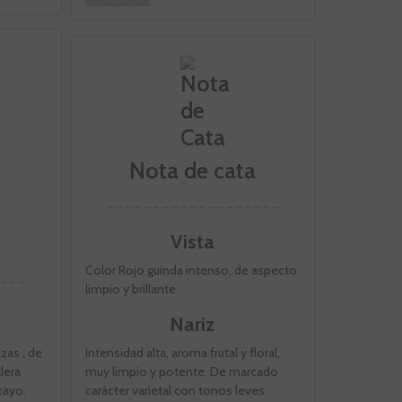
Nota de cata
Vista
Color Rojo guinda intenso, de aspecto
limpio y brillante
Nariz
zas , de
Intensidad alta, aroma frutal y floral,
llera
muy limpio y potente. De marcado
cayo.
carácter varietal con tonos leves