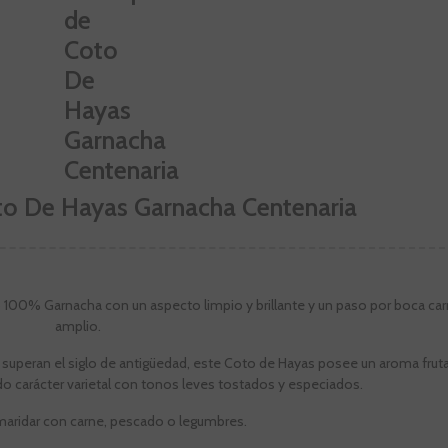
to De Hayas Garnacha Centenaria
o 100% Garnacha con un aspecto limpio y brillante y un paso por boca ca
amplio.
superan el siglo de antigüedad, este Coto de Hayas posee un aroma frutal 
o carácter varietal con tonos leves tostados y especiados.
maridar con carne, pescado o legumbres.