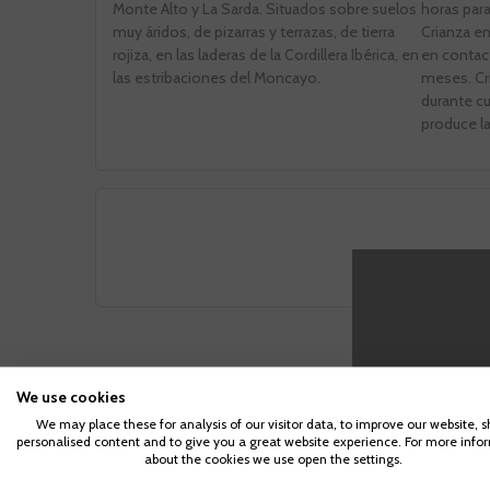
Monte Alto y La Sarda. Situados sobre suelos
horas para
muy áridos, de pizarras y terrazas, de tierra
Crianza en
rojiza, en las laderas de la Cordillera Ibérica, en
en contact
las estribaciones del Moncayo.
meses. Cri
durante cu
produce l
Opinio
We use cookies
We may place these for analysis of our visitor data, to improve our website, 
personalised content and to give you a great website experience. For more info
Para acc
about the cookies we use open the settings.
suficiente pa