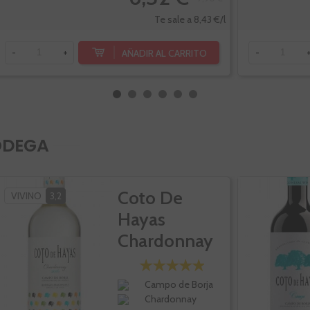
Te sale a 8,43 €/l
AÑADIR AL CARRITO
-
+
-
ODEGA
Coto De
VIVINO
3,2
Hayas
Chardonnay
Campo de Borja
Chardonnay