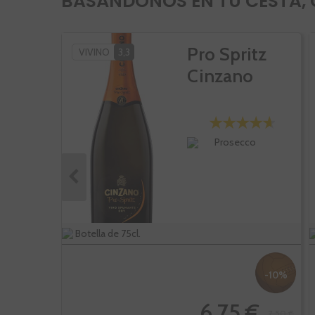
BASÁNDONOS EN TU CESTA, 
Pro Spritz
VIVINO
3,3
Cinzano
Prosecco
Botella de 75cl.
-10%
6,75 €
7,50 €