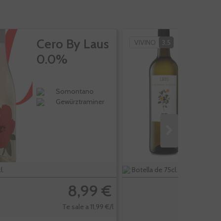
Cero By Laus
L
VIVINO
3,5
0.0%
Somontano
Gewürztraminer
l.
Botella de 75cl.
8,99 €
Te sale a 11,99 €/l