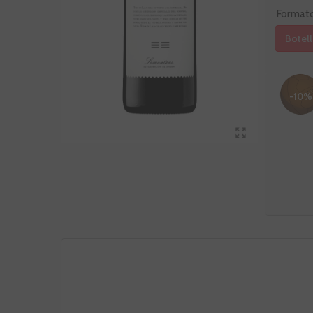
Format
Botell
-10%