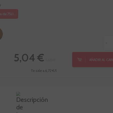
o
a de 75cl.
-
5,04 €
AÑADIR AL CA
5,60 €
Te sale a 6,72 €/l