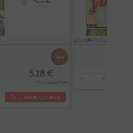
Emporda
l.
Botella de 70cl.
-10%
5,18 €
5,75 €
AÑ
-
+
Te sale a 6,90 €/l
AÑADIR AL CARRITO
+