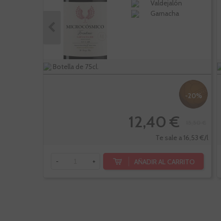
Valdejalón
Garnacha
Botella de 75cl.
-20%
12,40 €
15,50 €
Te sale a 16,53 €/l
AÑADIR AL CARRITO
-
+