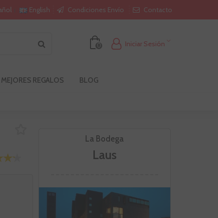
Condiciones Envío
Contacto
añol
English
Iniciar Sesión
0
 MEJORES REGALOS
BLOG
La Bodega
Laus