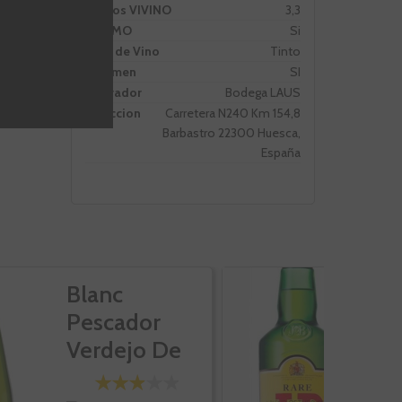
Puntos VIVINO
3,3
PROMO
Si
Tipo de Vino
Tinto
Volumen
SI
Operador
Bodega LAUS
Direccion
Carretera N240 Km 154,8
Barbastro 22300 Huesca,
España
Blanc
W
Pescador
R
Verdejo De
Aguja