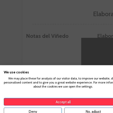
Elabora
Notas del Viñedo
Elabor
Vino proc
de las var
complemen
Las dos f
temperatur
frutal y l
We use cookies
Después d
We may place these for analysis of our visitor data, to improve our website, 
realizó el
personalised content and to give you a great website experience. For more info
Para acc
embotella
about the cookies we use open the settings.
suficiente pa
Accept all
Deny
No, adjust