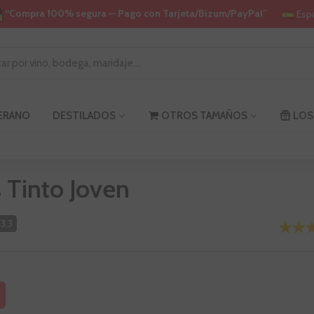
“Compra 100% segura — Pago con Tarjeta/Bizum/PayPal”
Esp
VERANO
DESTILADOS
OTROS TAMAÑOS
LOS
 Tinto Joven
3,3