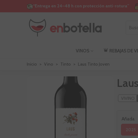
“Entrega en 24–48 h con protección anti-rotura”
VINOS
REBAJAS DE 
Inicio
>
Vino
>
Tinto
>
Laus Tinto Joven
Laus
VIVINO
Añada
2025