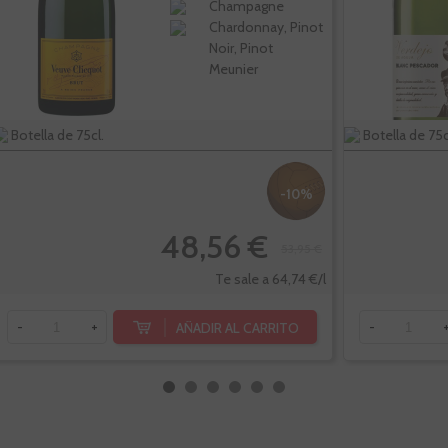
Champagne
Chardonnay, Pinot
Noir, Pinot
Meunier
Botella de 75cl.
Botella de 75c
-10%
48,56 €
53,95 €
Te sale a 64,74 €/l
AÑADIR AL CARRITO
-
+
-