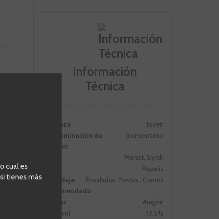
Información
Técnica
Crianza
Joven
Denominación de
Somontano
Origen
Uva
Merlot, Syrah
o cual es
Pais
España
 si tienes más
Maridaje
Ensaladas, Pastas , Carnes
recomendado
Zonas
Aragón
Alcohol
13,5%