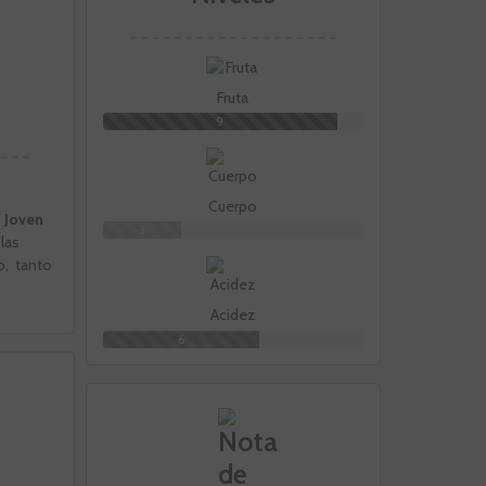
Fruta
9
Cuerpo
 Joven
3
las
o, tanto
Acidez
6