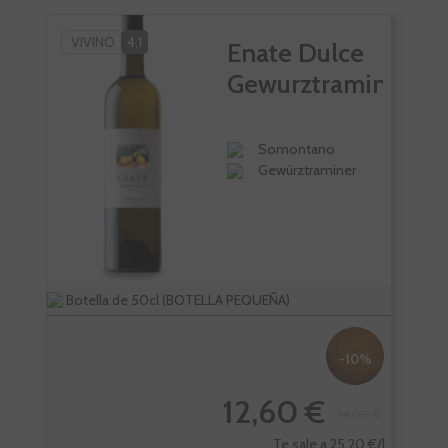
VIVINO
4,1
PÑ
Enate Dulce
VI
Gewurztraminer
Somontano
Gewürztraminer
Botella de 50cl (BOTELLA PEQUEÑA)
Bote
-10%
12,60 €
14,00 €
Te sale a 25,20 €/l