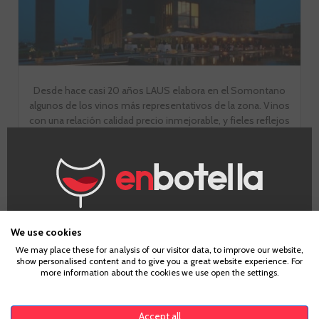
Desde hace casi 20 años LAUS elabora en el Somontano
algunos de los vinos más representativos de la zona. Vinos
con una relación calidad precio inmejorable, y fieles reflejos
del terruño del somontano aragonés. Una de las bodegas
más modernas de la zona y que forma porte del grupo
Enate.
IR A LA BODEGA
¿Eres mayor de edad?
We use cookies
We may place these for analysis of our visitor data, to improve our website,
show personalised content and to give you a great website experience. For
Para acceder a enbotella, debes tener la edad legal de
more information about the cookies we use open the settings.
tu país de residencia, lo cual es suficiente para
comprar alcohol de acuerdo con el marco legal
aplicable. Confirma si tienes más de
18
años
Accept all