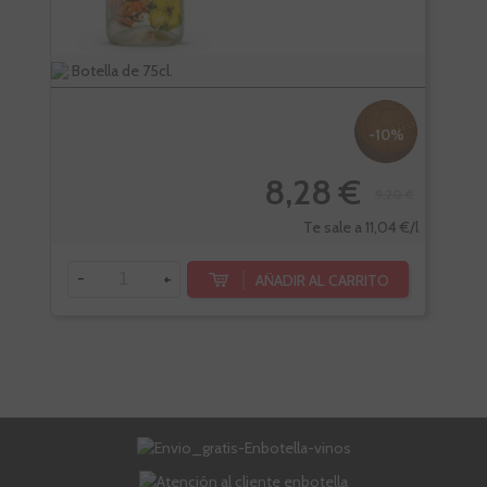
Botella de 75cl.
Bote
-10%
8,28 €
9,20 €
Te sale a 11,04 €/l
-
+
-
AÑADIR AL CARRITO