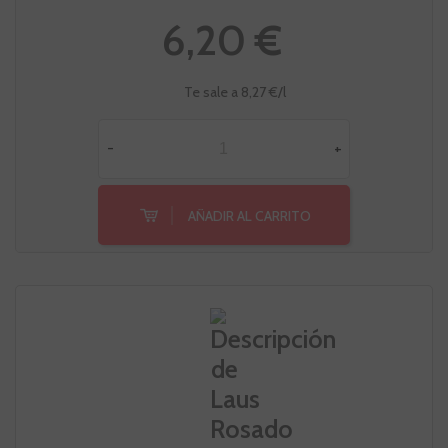
6,20 €
Te sale a 8,27 €/l
-
+
AÑADIR AL CARRITO