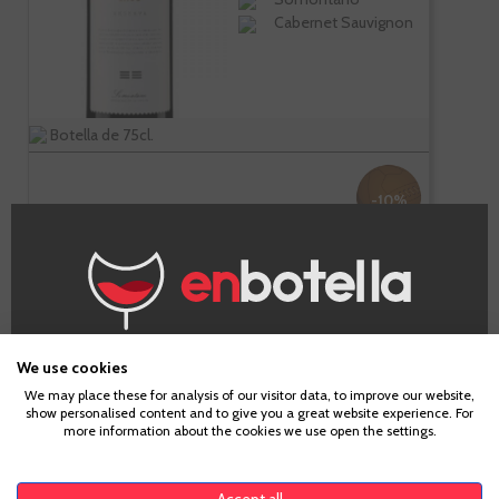
Cabernet Sauvignon
Botella de 75cl.
-10%
8,46 €
9,40 €
Te sale a 11,28 €/l
¿Eres mayor de edad?
-
+
AÑADIR AL CARRITO
We use cookies
We may place these for analysis of our visitor data, to improve our website,
show personalised content and to give you a great website experience. For
Para acceder a enbotella, debes tener la edad legal de
more information about the cookies we use open the settings.
tu país de residencia, lo cual es suficiente para
comprar alcohol de acuerdo con el marco legal
Laus
aplicable. Confirma si tienes más de
18
años