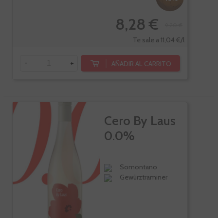
8,28 €
9,20 €
Te sale a 11,04 €/l
-
+
AÑADIR AL CARRITO
Cero By Laus
0.0%
Somontano
Gewürztraminer