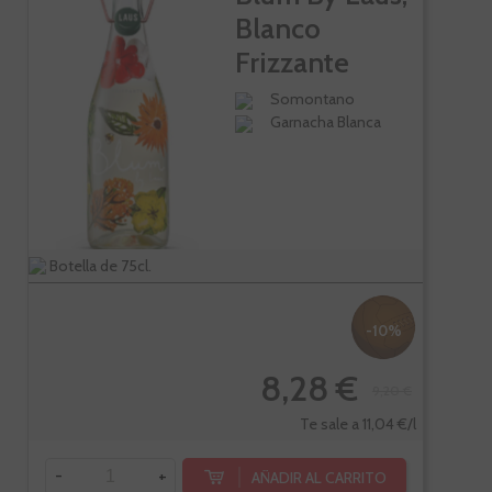
Blanco
Frizzante
Somontano
Garnacha Blanca
Botella de 75cl.
-10%
8,28 €
9,20 €
Te sale a 11,04 €/l
-
+
AÑADIR AL CARRITO