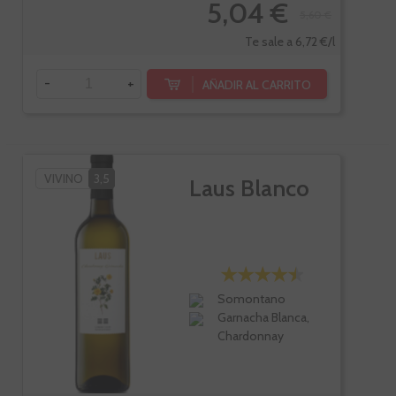
5,04 €
5,60 €
Te sale a 6,72 €/l
-
+
AÑADIR AL CARRITO
VIVINO
3,5
Laus Blanco
Somontano
Garnacha Blanca,
Chardonnay