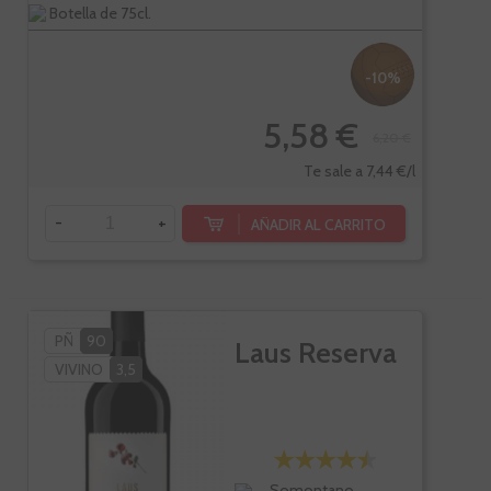
Botella de 75cl.
-10%
5,58 €
6,20 €
Te sale a 7,44 €/l
-
+
AÑADIR AL CARRITO
PÑ
90
Laus Reserva
VIVINO
3,5
Somontano