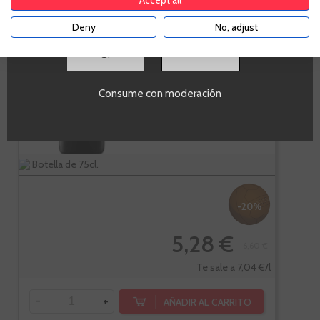
Accept all
GARNACHA
Deny
No, adjust
SI
Somontano
Garnacha tinta
Consume con moderación
Botella de 75cl.
-20%
5,28 €
6,60 €
Te sale a 7,04 €/l
-
+
AÑADIR AL CARRITO