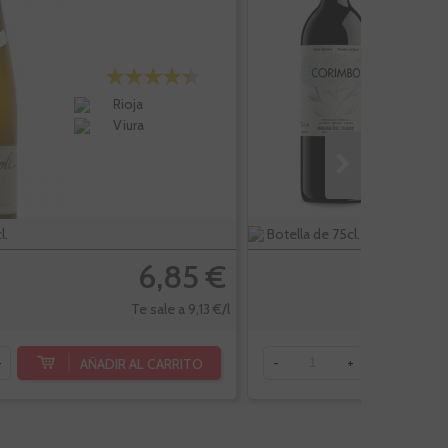
Rioja
Viura
l.
Botella de 75cl.
6,85 €
Te sale a 9,13 €/l
AÑADIR AL CARRITO
AÑ
+
-
+