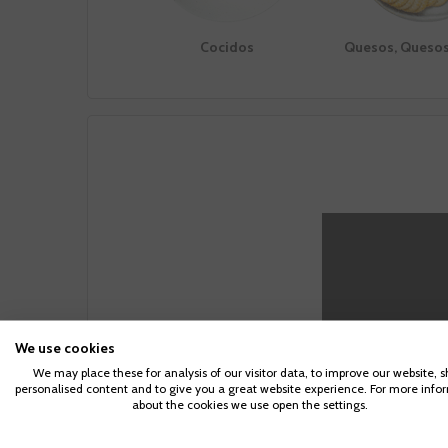
Cocidos
Quesos, Quesos
Elaboraci
We use cookies
We may place these for analysis of our visitor data, to improve our website, 
Notas del Viñedo
Elabor
personalised content and to give you a great website experience. For more info
Para acc
about the cookies we use open the settings.
Las uvas provienen preferentemente de
Vinificac
suficiente pa
viñedos viejos de Garnacha con
inoxidable