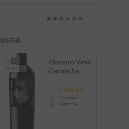
ODEGA
Honoro Vera
PÑ
90
VIVINO
3,7
Garnacha
Calatayud
Garnacha