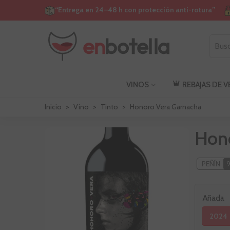
“Entrega en 24–48 h con protección anti-rotura”
VINOS
REBAJAS DE 
Inicio
>
Vino
>
Tinto
>
Honoro Vera Garnacha
Hon
PEÑÍN
Añada
2024