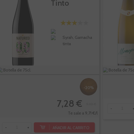
Tinto
Syrah, Garnacha
tinta
Botella de 75cl.
Botella de 75c
-20%
7,28 €
9,10 €
-
Te sale a 9,71 €/l
AÑADIR AL CARRITO
-
+