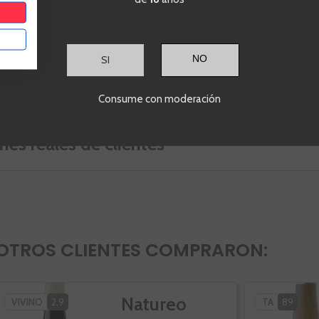
a máxima de 25 ºC. Tras realizar la
ión maloláctica ha permanecido
meses en barricas de roble francés.
SI
Consume con moderación
nes reales de clientes
OTROS CLIENTES COMPRARON:
Natureo
VIVINO
2,9
TA
89