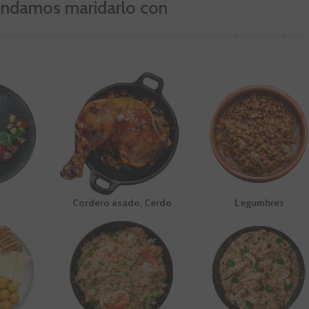
ndamos maridarlo con
s
Cordero asado, Cerdo
Legumbres