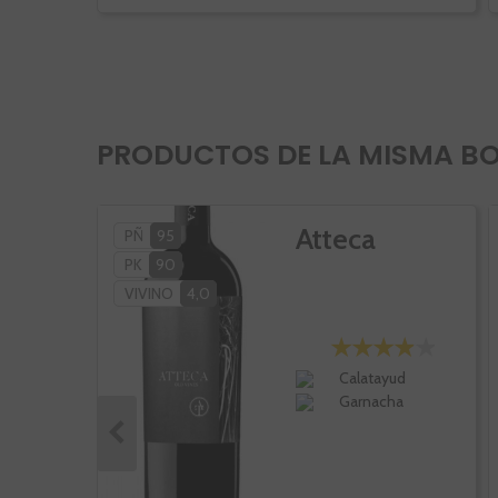
PRODUCTOS DE LA MISMA B
Atteca
PÑ
95
PK
90
VIVINO
4,0
Calatayud
Garnacha