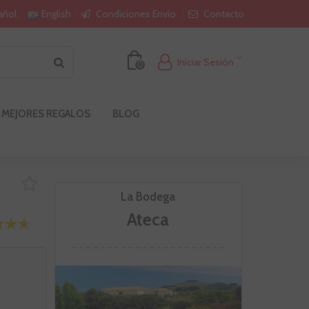
Condiciones Envío
Contacto
añol
English
Iniciar Sesión
0
 MEJORES REGALOS
BLOG
La Bodega
Ateca