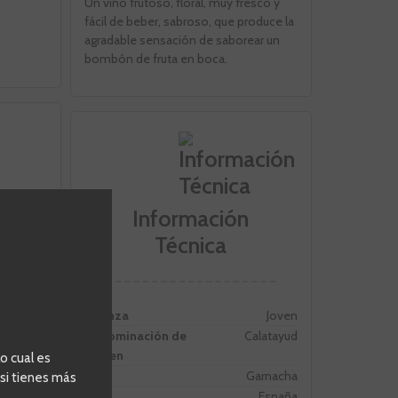
Un vino frutoso, floral, muy fresco y
fácil de beber, sabroso, que produce la
agradable sensación de saborear un
bombón de fruta en boca.
Información
Técnica
Crianza
Joven
Denominación de
Calatayud
Origen
o cual es
Uva
Garnacha
 si tienes más
Pais
España