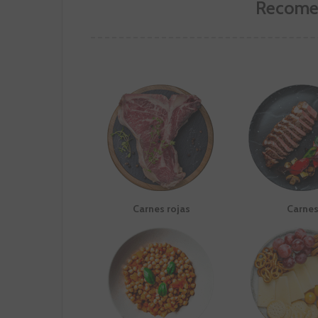
Recome
Carnes rojas
Carne