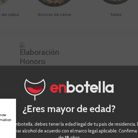
 de cabra
Arroces de carne
Setas
ón Honoro Vera Garnacha
¿Eres mayor de edad?
show
ación
Climatología
rmation
eder a enbotella, debes tener la edad legal de tu país de residencia, l
ión en depósitos de acero
ra comprar alcohol de acuerdo con el marco legal aplicable. Confirma
 durante 15 días con una
de
18
años