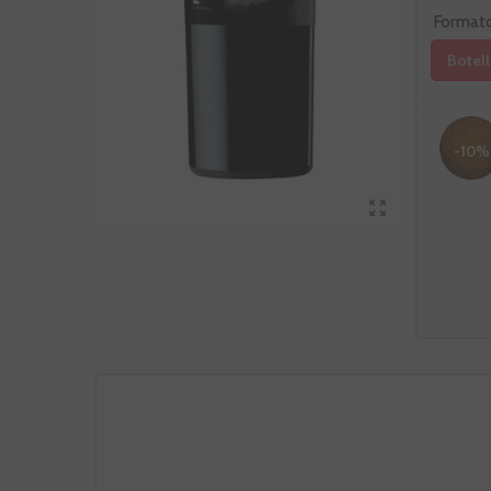
Format
Botell
-10%