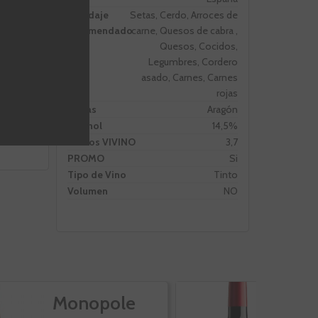
Maridaje
Setas, Cerdo, Arroces de
recomendado
carne, Quesos de cabra ,
Quesos, Cocidos,
Legumbres, Cordero
asado, Carnes, Carnes
rojas
Zonas
Aragón
Alcohol
14,5%
Puntos VIVINO
3,7
PROMO
Si
Tipo de Vino
Tinto
Volumen
NO
Monopole
C