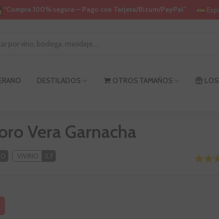
“Compra 100% segura — Pago con Tarjeta/Bizum/PayPal”
Esp
VERANO
DESTILADOS
OTROS TAMAÑOS
LOS
oro Vera Garnacha
90
VIVINO
3,7