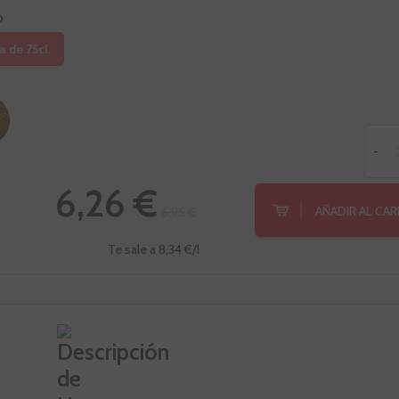
o
a de 75cl.
-
6,26 €
AÑADIR AL CA
6,95 €
Te sale a 8,34 €/l