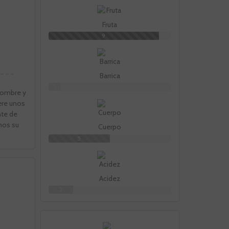
Fruta
9
Barrica
1
 nombre y
ere unos
nte de
mos su
Cuerpo
5
Acidez
2