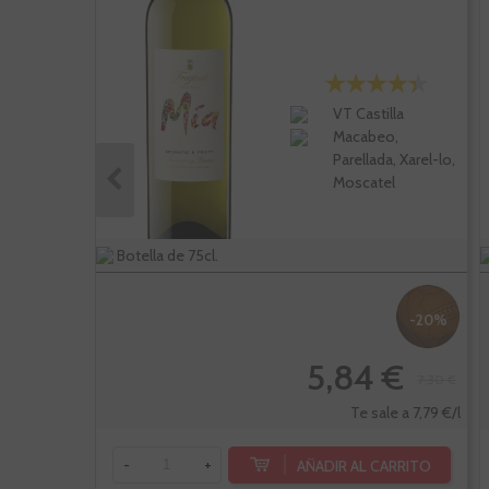
VT Castilla
Macabeo,
Parellada, Xarel-lo,
Moscatel
Botella de 75cl.
-20%
5,84 €
7,30 €
Te sale a 7,79 €/l
AÑADIR AL CARRITO
-
+