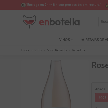
“Entrega en 24–48 h con protección anti-rotura”
VINOS
REBAJAS DE 
Inicio
>
Vino
>
Vino Rosado
>
Roselito
Rose
Añada
2025