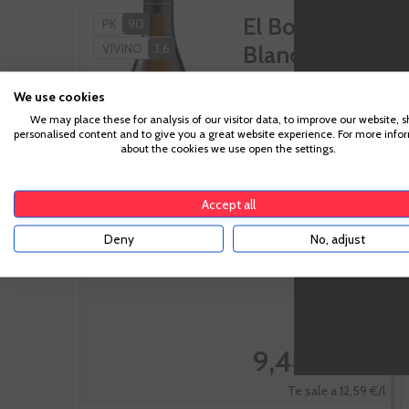
El Botijo
PK
90
VIVINO
3,6
Blanco
Garnacha
We use cookies
Blanca
We may place these for analysis of our visitor data, to improve our website, 
personalised content and to give you a great website experience. For more info
Valdejalón
Para acc
about the cookies we use open the settings.
suficiente pa
Accept all
Deny
No, adjust
Botella de 75cl.
-20%
9,44 €
11,80 €
Te sale a 12,59 €/l