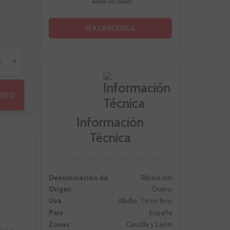
IR A LA BODEGA
+
RRITO
Información
Técnica
Denominación de
Ribera del
Origen
Duero
Uva
Albillo, Tinto fino
Pais
España
Zonas
Castilla y León