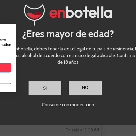
Jose Pariente
VIVINO
4,0
VIVINO
3,9
Sauvignon
Blanc
¿Eres mayor de edad?
show
rmation
Rueda
eder a enbotella, debes tener la edad legal de tu país de residencia, l
Sauvignon Blanc
ra comprar alcohol de acuerdo con el marco legal aplicable. Confirma
de
18
años
Botella de 75cl.
Botella de 75c
SI
-10%
Consume con moderación
9,81 €
10,90 €
Te sale a 13,08 €/l