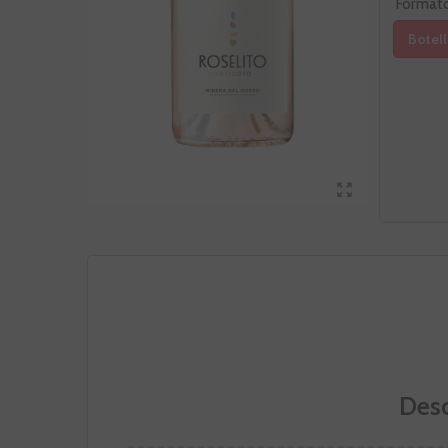
Format
Botell
Desc