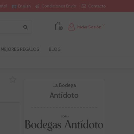
Condiciones Envío
Contacto
añol
English
Iniciar Sesión
0
 MEJORES REGALOS
BLOG
La Bodega
Antídoto