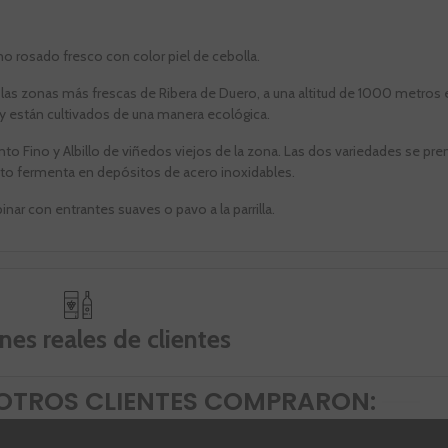
no rosado fresco con color piel de cebolla.
las zonas más frescas de Ribera de Duero, a una altitud de 1000 metros e
 y están cultivados de una manera ecológica.
nto Fino y Albillo de viñedos viejos de la zona. Las dos variedades se pr
to fermenta en depósitos de acero inoxidables.
nar con entrantes suaves o pavo a la parrilla.
nes reales de clientes
OTROS CLIENTES COMPRARON: