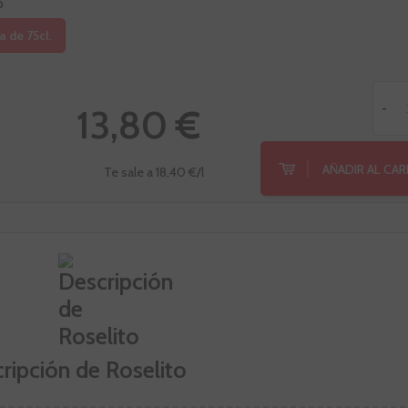
o
a de 75cl.
13,80 €
-
AÑADIR AL CA
Te sale a 18,40 €/l
ripción de Roselito