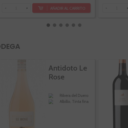
AÑADIR AL CARRITO
-
+
-
ODEGA
Antidoto Le
Rose
Ribera del Duero
Albillo, Tinta fina