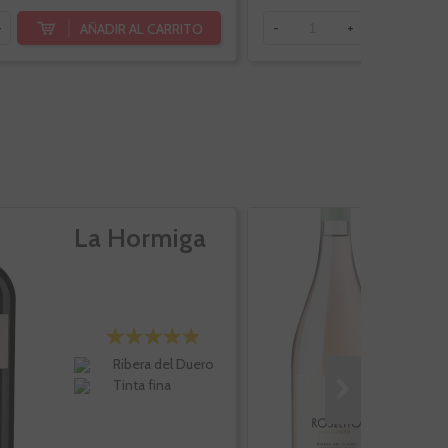
AÑADIR AL CARRITO
AÑ
+
-
+
La Hormiga
R
Ribera del Duero
Tinta fina