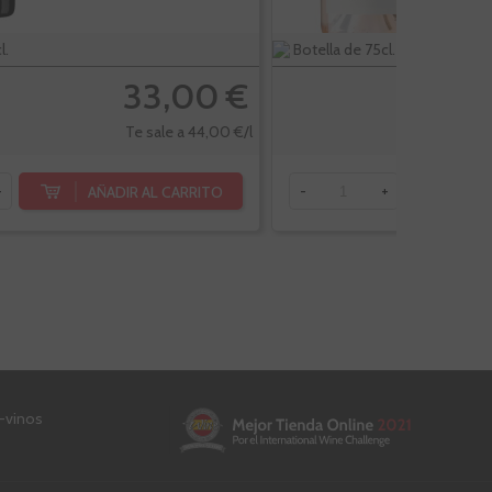
l.
Botella de 75cl.
33,00 €
Te sale a 44,00 €/l
AÑADIR AL CARRITO
AÑ
+
-
+