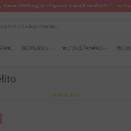
“Compra 100% segura — Pago con Tarjeta/Bizum/PayPal”
Esp
VERANO
DESTILADOS
OTROS TAMAÑOS
LOS
lito