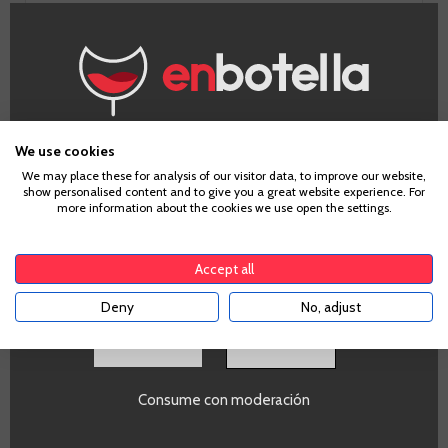
IR A LA BODEGA
¿Eres mayor de edad?
We use cookies
We may place these for analysis of our visitor data, to improve our website,
show personalised content and to give you a great website experience. For
Para acceder a enbotella, debes tener la edad legal de
more information about the cookies we use open the settings.
tu país de residencia, lo cual es suficiente para
comprar alcohol de acuerdo con el marco legal
Nota de cata
aplicable. Confirma si tienes más de
18
años
Accept all
Deny
No, adjust
Vista
SI
Rosa cereza con burbuja fina y persistente.
Consume con moderación
Nariz
En nariz es franco y fresco. Dominan las frutas silvestres,