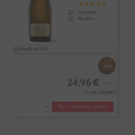
Corpinnat
Macabeo
Botella de 75cl.
Bote
-20%
24,96 €
31,20 €
Te sale a 33,28 €/l
-
+
-
AÑADIR AL CARRITO