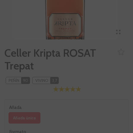
Celler Kripta ROSAT
Trepat
PEÑÍN
90
VIVINO
3,7
Añada
Añada única
Formato