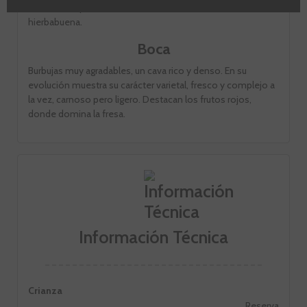
destacan especialmente la fresa sobre un fondo de
hierbabuena.
Boca
Burbujas muy agradables, un cava rico y denso. En su
evolución muestra su carácter varietal, fresco y complejo a
la vez, carnoso pero ligero. Destacan los frutos rojos,
donde domina la fresa.
Información Técnica
Crianza
Reserva