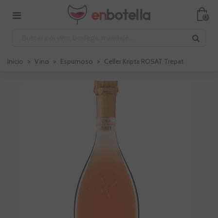
0
Inicio
>
Vino
>
Espumoso
>
Celler Kripta ROSAT Trepat