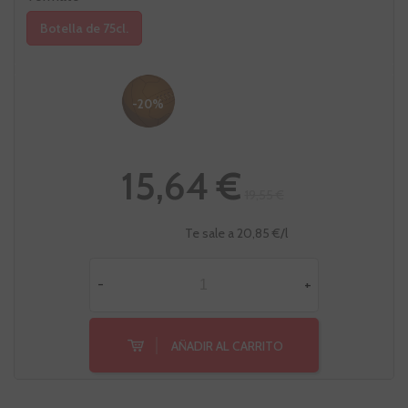
Botella de 75cl.
-20%
15,64 €
19,55 €
Te sale a 20,85 €/l
-
+
AÑADIR AL CARRITO