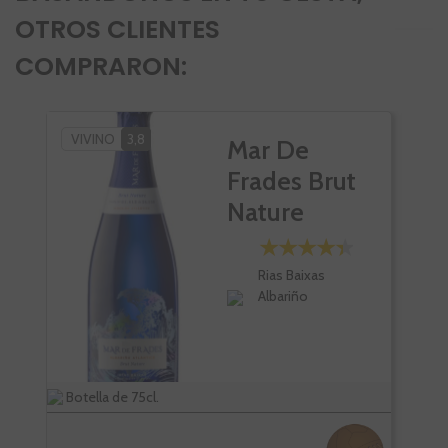
OTROS CLIENTES
COMPRARON:
VIVINO
3,8
PÑ
Mar De
PÑ
Frades Brut
PK
Nature
VI
Rias Baixas
Albariño
Botella de 75cl.
Bote