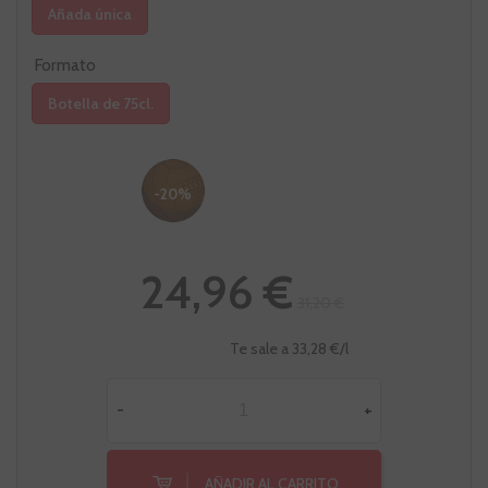
Añada única
Formato
Botella de 75cl.
-20%
24,96 €
31,20 €
Te sale a 33,28 €/l
-
+
AÑADIR AL CARRITO