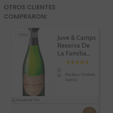
OTROS CLIENTES
COMPRARON:
VIVINO
3,7
VI
Juve & Camps
Reserva De
La Familia...
Macabeo, Parellada,
Xarel-lo
Botella de 75cl.
Bote