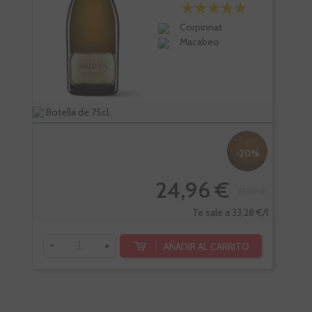
Corpinnat
Macabeo
Botella de 75cl.
Bote
-20%
24,96 €
31,20 €
Te sale a 33,28 €/l
-
+
-
AÑADIR AL CARRITO