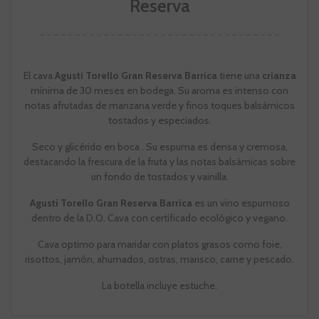
Reserva
El cava
Agusti Torello Gran Reserva Barrica
tiene una
crianza
mínima de 30 meses en bodega. Su aroma es intenso con
notas afrutadas de manzana verde y finos toques balsámicos
tostados y especiados.
Seco y glicérido en boca . Su espuma es densa y cremosa,
destacando la frescura de la fruta y las notas balsámicas sobre
un fondo de tostados y vainilla.
Agusti Torello Gran Reserva Barrica
es un vino espumoso
dentro de la D.O. Cava con certificado ecológico y vegano.
Cava optimo para maridar con platos grasos como foie,
risottos, jamón, ahumados, ostras, marisco, carne y pescado.
La botella incluye estuche.