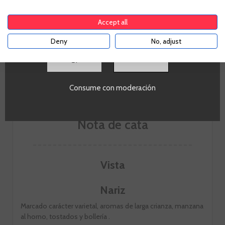
comprar alcohol de acuerdo con el marco legal
aplicable. Confirma si tienes más de
18
años
IR A LA BODEGA
Accept all
Deny
No, adjust
SI
Consume con moderación
Nota de cata
Vista
Nariz
Marcado carácter varietal, aromas de larga crianza, manzana
al horno, tostados y bollería .