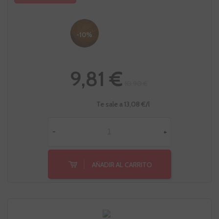
-10%
9,81 €
10,90 €
Te sale a 13,08 €/l
-
+
AÑADIR AL CARRITO