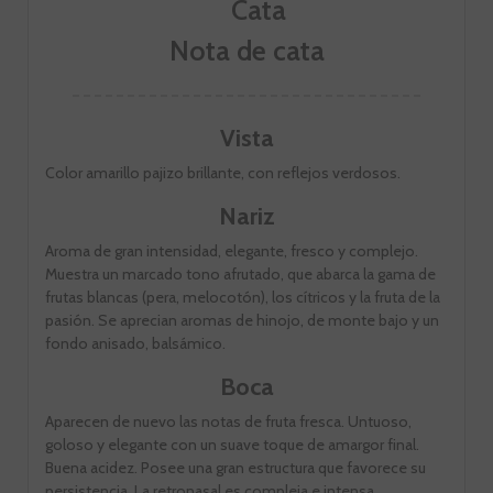
Nota de cata
Vista
Color amarillo pajizo brillante, con reflejos verdosos.
Nariz
Aroma de gran intensidad, elegante, fresco y complejo.
Muestra un marcado tono afrutado, que abarca la gama de
frutas blancas (pera, melocotón), los cítricos y la fruta de la
pasión. Se aprecian aromas de hinojo, de monte bajo y un
fondo anisado, balsámico.
Boca
Aparecen de nuevo las notas de fruta fresca. Untuoso,
goloso y elegante con un suave toque de amargor final.
Buena acidez. Posee una gran estructura que favorece su
persistencia. La retronasal es compleja e intensa.