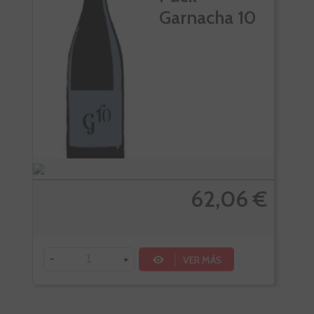
Garnacha 10
62,06 €
-
+
VER MÁS