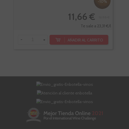
-10%
11,66 €
12,95 €
Te sale a 23,31 €/l
-
+
-
AÑADIR AL CARRITO