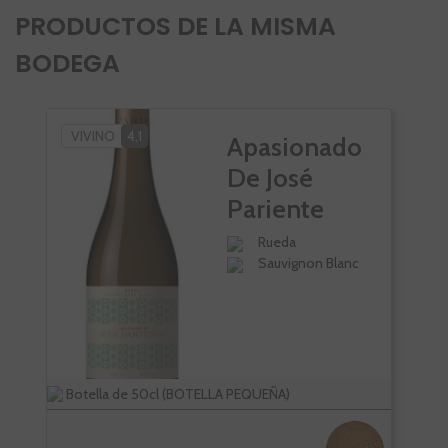
PRODUCTOS DE LA MISMA
BODEGA
VIVINO
4,1
PÑ
Apasionado
SC
De José
Pariente
Rueda
Sauvignon Blanc
Botella de 50cl (BOTELLA PEQUEÑA)
Bote