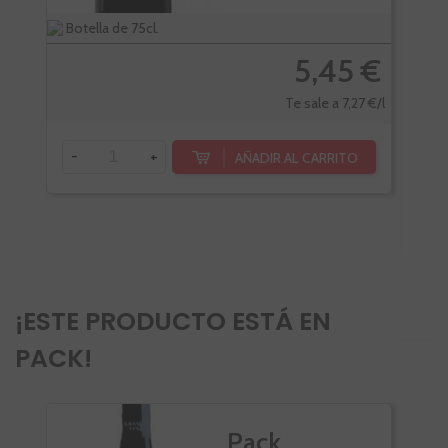
Botella de 75cl.
Bote
5,45 €
Te sale a 7,27 €/l
-
+
AÑADIR AL CARRITO
-
¡ESTE PRODUCTO ESTÁ EN
PACK!
Pack