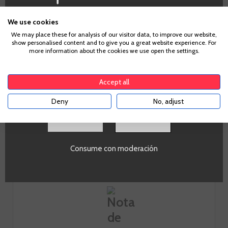
¿Eres mayor de edad?
We use cookies
We may place these for analysis of our visitor data, to improve our website,
Fruta
show personalised content and to give you a great website experience. For
Para acceder a enbotella, debes tener la edad legal de
more information about the cookies we use open the settings.
9
tu país de residencia, lo cual es suficiente para
comprar alcohol de acuerdo con el marco legal
aplicable. Confirma si tienes más de
18
años
Accept all
Cuerpo
Deny
No, adjust
3
SI
Acidez
Consume con moderación
8