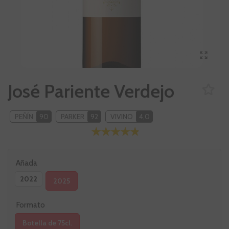
José Pariente Verdejo
PEÑÍN
90
PARKER
92
VIVINO
4,0
Añada
2022
2025
Formato
Botella de 75cl.