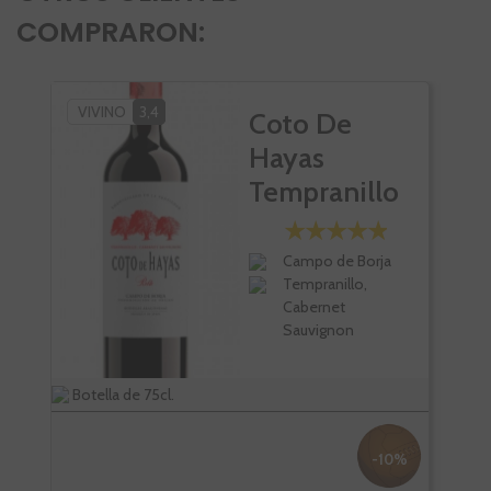
COMPRARON:
VIVINO
3,4
VI
Coto De
Hayas
Tempranillo
Cabernet
Roble
Campo de Borja
Tempranillo,
Cabernet
Sauvignon
Botella de 75cl.
Bote
-10%