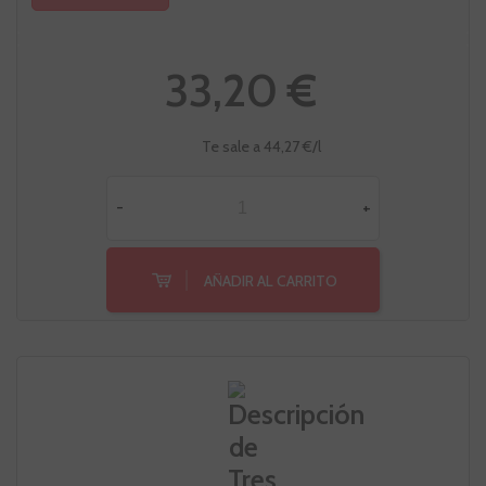
33,20 €
Te sale a 44,27 €/l
-
+
AÑADIR AL CARRITO