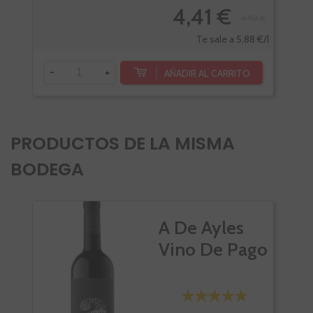
4,41 €
4,90 €
-
Te sale a 5,88 €/l
-
+
AÑADIR AL CARRITO
PRODUCTOS DE LA MISMA
BODEGA
VI
A De Ayles
Vino De Pago