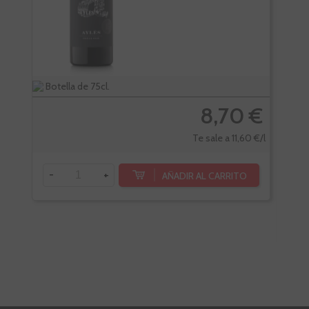
Botella de 75cl.
Bote
8,70 €
Te sale a 11,60 €/l
-
+
AÑADIR AL CARRITO
-