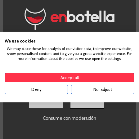
Nota de cata
¿Eres mayor de edad?
We use cookies
We may place these for analysis of our visitor data, to improve our website,
show personalised content and to give you a great website experience. For
Para acceder a enbotella, debes tener la edad legal de
Vista
more information about the cookies we use open the settings.
tu país de residencia, lo cual es suficiente para
Rojo burdeos cubierto con bordes granate.
comprar alcohol de acuerdo con el marco legal
aplicable. Confirma si tienes más de
18
años
Nariz
Accept all
Aromas de fruta negra madura, especiados (pimienta negra,
Deny
No, adjust
cardamomo) y notas minerales (grafito).
SI
Boca
Con cuerpo, boca potente y elegante y un final largo y
Consume con moderación
persistente.