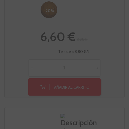
-20%
6,60 €
8,25 €
Te sale a 8,80 €/l
-
+
AÑADIR AL CARRITO