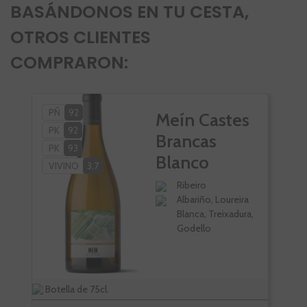
BASÁNDONOS EN TU CESTA,
OTROS CLIENTES
COMPRARON:
PÑ
92
VI
Meín Castes
PK
92
Brancas
PK
93
Blanco
VIVINO
3,7
Ribeiro
Albariño, Loureira
Blanca, Treixadura,
Godello
Botella de 75cl.
Bote