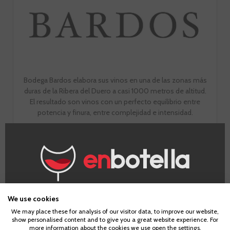
Bodega Bardos elabora sus vinos en una de las zonas más
duras de la Ribera del Duero a casi 1000 metros de altitud.
El resultado son vinos con un perfecto equilibrio entre
potencia y finura, entre complejidad e intensidad.
IR A LA BODEGA
¿Eres mayor de edad?
We use cookies
We may place these for analysis of our visitor data, to improve our website,
show personalised content and to give you a great website experience. For
Para acceder a enbotella, debes tener la edad legal de
more information about the cookies we use open the settings.