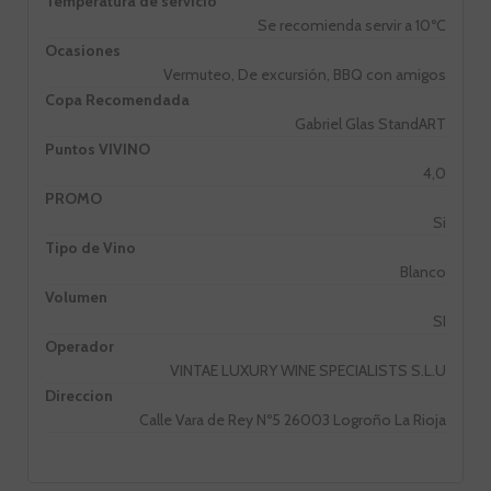
Temperatura de servicio
Se recomienda servir a 10ºC
Ocasiones
Vermuteo, De excursión, BBQ con amigos
Copa Recomendada
Gabriel Glas StandART
Puntos VIVINO
4,0
PROMO
Si
Tipo de Vino
Blanco
Volumen
SI
Operador
VINTAE LUXURY WINE SPECIALISTS S.L.U
Direccion
Calle Vara de Rey Nº5 26003 Logroño La Rioja