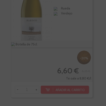
Rueda
Verdejo
Botella de 75cl.
Estu
-20%
6,60 €
8,25 €
Te sale a 8,80 €/l
-
+
-
AÑADIR AL CARRITO