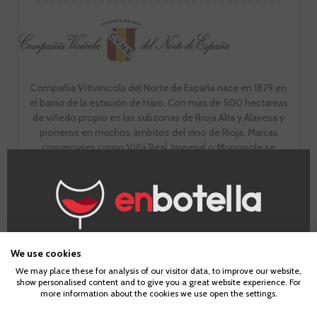
Compañia Vitivinicola del Norte de España nace en 1879 en
el barrio de la estación de Haro. Con mas de 500 hectareas
de viñedo propio en las subzonas de Rioja Alta y Alavesa y
pioneros en muchos ámbitos del vino de Rioja. Marcas
comerciales como Viña Real, Imperial o Monopole se
esconden bajo el abrigo de CVNE
IR A LA BODEGA
¿Eres mayor de edad?
We use cookies
We may place these for analysis of our visitor data, to improve our website,
show personalised content and to give you a great website experience. For
Para acceder a enbotella, debes tener la edad legal de
more information about the cookies we use open the settings.
tu país de residencia, lo cual es suficiente para
comprar alcohol de acuerdo con el marco legal