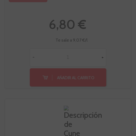
6,80 €
Te sale a 9,07 €/l
-
+
AÑADIR AL CARRITO