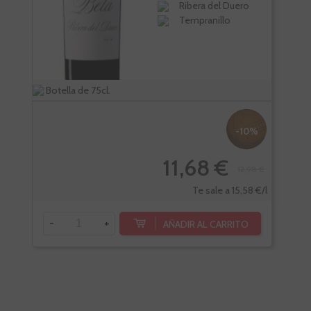
Ribera del Duero
Tempranillo
Botella de 75cl.
Bote
-10%
11,68 €
12,98 €
-
Te sale a 15,58 €/l
-
+
AÑADIR AL CARRITO