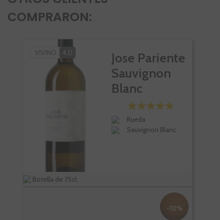
COMPRARON:
VIVINO
4,0
VI
Jose Pariente
Sauvignon
Blanc
Rueda
Sauvignon Blanc
Botella de 75cl.
Bote
-10%