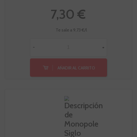
7,30 €
Te sale a 9,73 €/l
-
+
AÑADIR AL CARRITO