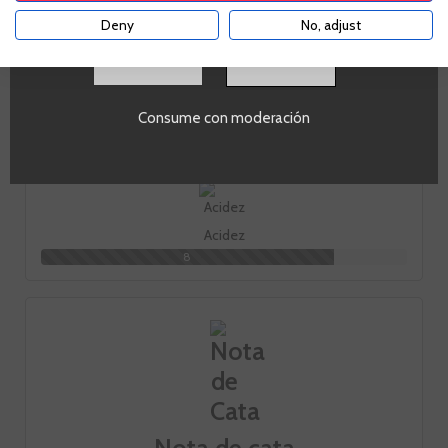
Deny
No, adjust
Fruta
8
SI
Consume con moderación
Cuerpo
2
Acidez
8
Nota de cata