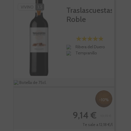
VIVINO
3,5
VI
Traslascuestas
Roble
Ribera del Duero
Tempranillo
Botella de 75cl.
Bote
-10%
9,14 €
10,15 €
Te sale a 12,18 €/l