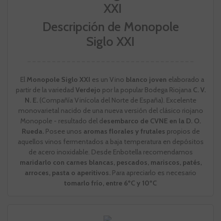
Descripción de Monopole
Siglo XXI
El
Monopole Siglo XXI
es un Vino
blanco joven
elaborado a
partir de la variedad
Verdejo
por la popular Bodega Riojana
C. V.
N. E.
(Compañía Vinícola del Norte de España). Excelente
monovarietal nacido de una nueva versión del clásico riojano
Monopole - resultado del d
esembarco de CVNE en la D. O.
Rueda.
Posee unos
aromas florales y frutales
propios de
aquellos vinos fermentados a baja temperatura en depósitos
de acero inoxidable. Desde Enbotella recomendamos
maridarlo con carnes blancas, pescados, mariscos, patés,
arroces, pasta o aperitivos.
Para apreciarlo es necesario
tomarlo frío, entre 6ºC y 10ºC