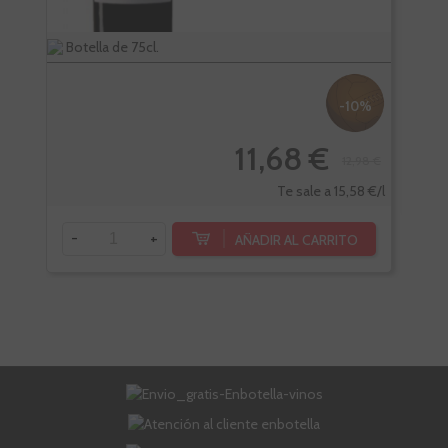
Botella de 75cl.
Bote
-10%
11,68 €
12,98 €
-
Te sale a 15,58 €/l
-
+
AÑADIR AL CARRITO