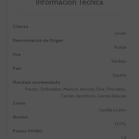
Información Técnica
Crianza
Joven
Denominación de Origen
Rueda
Uva
Verdejo
Pais
España
Maridaje recomendado
Pastas , Embutidos, Marisco, Arroces, Foie, Pescados,
Carnes, Aperitivos, Carnes blancas
Zonas
Castilla y León
Alcohol
13,0%
Puntos VIVINO
3,4