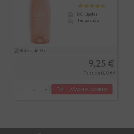
DO Cigales
Tempranillo
Botella de 75cl.
Bote
9,25 €
Te sale a 12,33 €/l
-
+
-
AÑADIR AL CARRITO