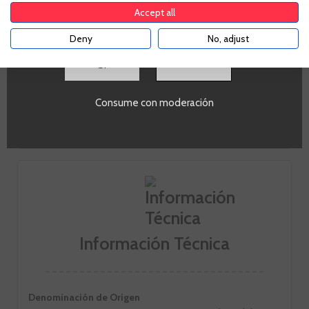
aplicable. Confirma si tienes más de
18
años
Accept all
Deny
No, adjust
Cuerpo
3
SI
Consume con moderación
Acidez
7
Información Técnica
Denominación de Origen