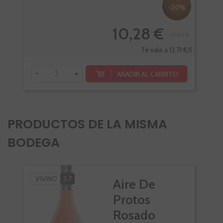
-20%
10,28 €
12,85 €
Te sale a 13,71 €/l
-
+
-
AÑADIR AL CARRITO
PRODUCTOS DE LA MISMA
BODEGA
VIVINO
3,7
Aire De
Protos
Rosado