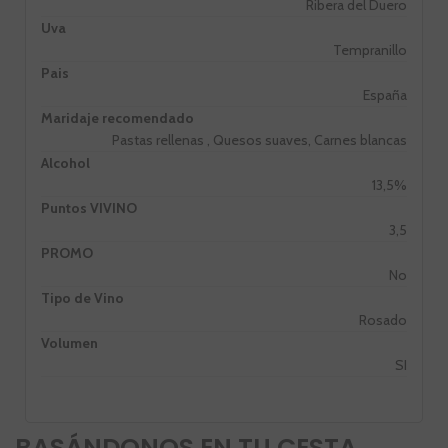
Ribera del Duero
Uva
Tempranillo
Pais
España
Maridaje recomendado
Pastas rellenas , Quesos suaves, Carnes blancas
Alcohol
13,5%
Puntos VIVINO
3,5
PROMO
No
Tipo de Vino
Rosado
Volumen
SI
BASÁNDONOS EN TU CESTA,