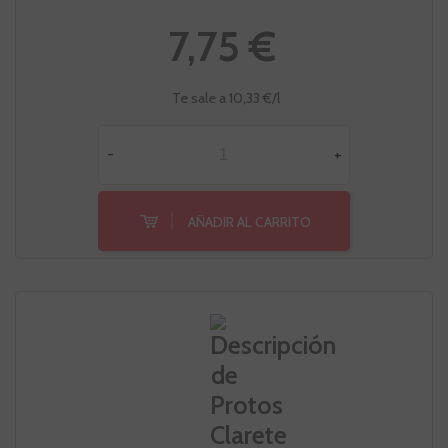
7,75 €
Te sale a 10,33 €/l
-
+
AÑADIR AL CARRITO