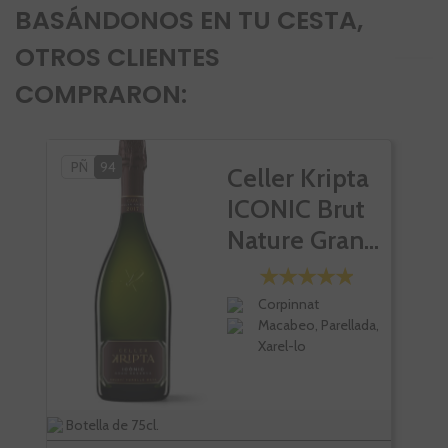
BASÁNDONOS EN TU CESTA,
OTROS CLIENTES
COMPRARON:
PÑ
94
VI
Celler Kripta
ICONIC Brut
Nature Gran...
Corpinnat
Macabeo, Parellada,
Xarel-lo
Botella de 75cl.
Bote