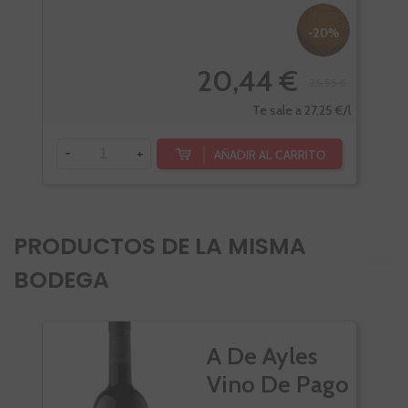
-20%
20,44 €
25,55 €
Te sale a 27,25 €/l
-
+
-
AÑADIR AL CARRITO
PRODUCTOS DE LA MISMA
BODEGA
VI
A De Ayles
Vino De Pago