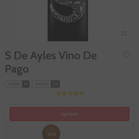
S De Ayles Vino De
Pago
PEÑÍN
91
VIVINO
3,9
Agotado
-10%