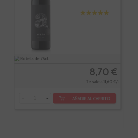
Botella de 75cl.
Bote
8,70 €
Te sale a 11,60 €/l
-
+
AÑADIR AL CARRITO
-