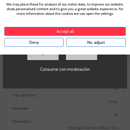
We may place these for analysis of our visitor data, to improve our website,
IR A LA BODEGA
show personalised content and to give you a great website experience. For
Para acceder a enbotella, debes tener la edad legal de
more information about the cookies we use open the settings.
tu país de residencia, lo cual es suficiente para
comprar alcohol de acuerdo con el marco legal
aplicable. Confirma si tienes más de
18
años
Accept all
Deny
No, adjust
SI
Información Técnica
Consume con moderación
PROMO
Si
Tipo de Vino
Tinto
Volumen
SI
Operador
Bodegas Ramón Bilbao, S.A.