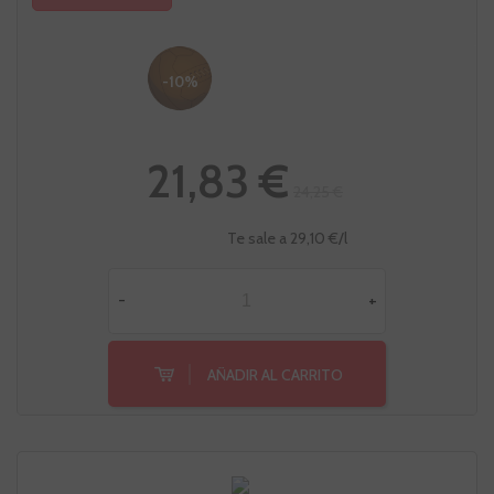
-10%
21,83 €
24,25 €
Te sale a 29,10 €/l
-
+
AÑADIR AL CARRITO