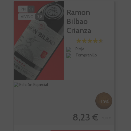
PÑ
91
Ramon
VIVINO
3,8
Bilbao
Crianza
Rioja
Tempranillo
Edición Especial
Bote
-10%
8,23 €
9,15 €