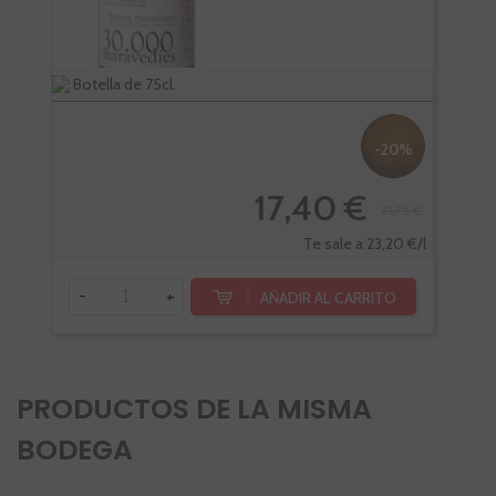
Botella de 75cl.
Bote
-20%
17,40 €
21,75 €
-
Te sale a 23,20 €/l
-
+
AÑADIR AL CARRITO
PRODUCTOS DE LA MISMA
BODEGA