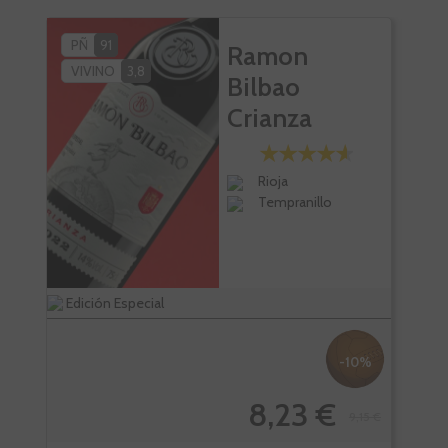
PÑ
91
Ramon
VIVINO
3,8
Bilbao
Crianza
Rioja
Tempranillo
Edición Especial
Bote
-10%
8,23 €
9,15 €