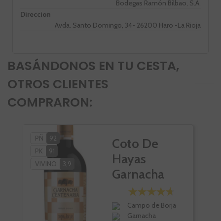
Bodegas Ramón Bilbao, S.A.
Direccion
Avda. Santo Domingo, 34- 26200 Haro -La Rioja
BASÁNDONOS EN TU CESTA,
OTROS CLIENTES
COMPRARON:
PÑ
92
PÑ
Coto De
PK
91
VI
Hayas
VIVINO
3,9
Garnacha
Centenaria
Campo de Borja
Garnacha