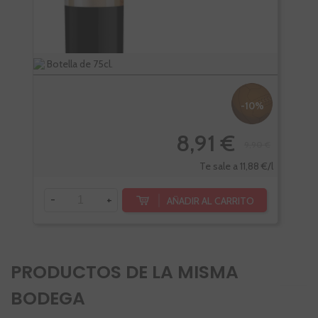
Botella de 75cl.
Bote
-10%
8,91 €
9,90 €
Te sale a 11,88 €/l
-
+
-
AÑADIR AL CARRITO
PRODUCTOS DE LA MISMA
BODEGA