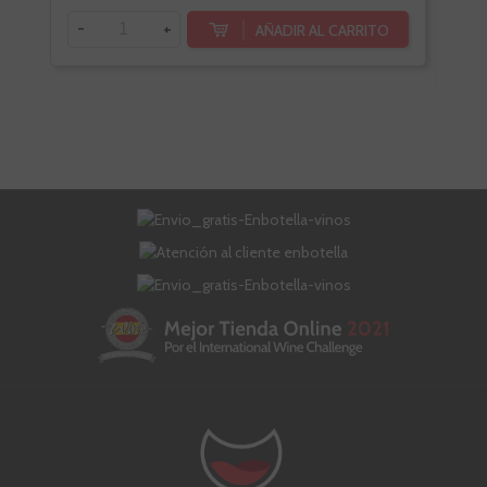
-
+
AÑADIR AL CARRITO
-