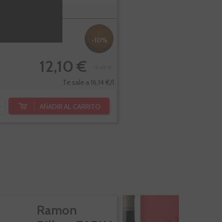
l.
-10%
12,10 €
13,45 €
Te sale a 16,14 €/l
AÑADIR AL CARRITO
+
Ramon
R