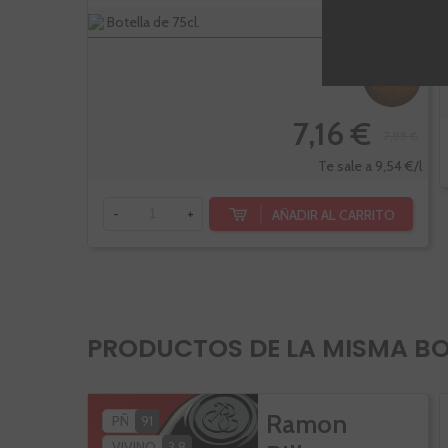
Botella de 75cl.
-10%
7,16 €
7,95 €
Te sale a 9,54 €/l
AÑADIR AL CARRITO
-
+
PRODUCTOS DE LA MISMA B
Ramon
PÑ
91
VIVINO
3,8