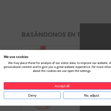
BASÁNDONOS EN TU CESTA, 
Ramon
PÑ
90
We use cookies
VIVINO
3,7
Bilbao
We may place these for analysis of our visitor data, to improve our website, 
Rosado
personalised content and to give you a great website experience. For more info
Para acc
about the cookies we use open the settings.
suficiente pa
Rioja
Accept all
Garnacha
Deny
No, adjust