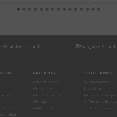
ACIÓN
MI CUENTA
SELECCIONES
Panel de control
Superventas
Mis pedidos
Novedades
somos?
Mis devoluciones
Promociones especi
l
Mis cupones
Todas las Bodeg
 condiciones
Editar cuenta
BlackFriday en En
 privacidad