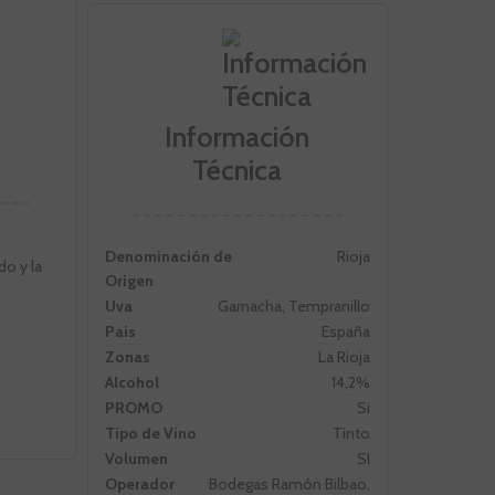
Información
Técnica
Denominación de
Rioja
do y la
Origen
Uva
Garnacha, Tempranillo
Pais
España
Zonas
La Rioja
Alcohol
14,2%
PROMO
Si
Tipo de Vino
Tinto
Volumen
SI
Operador
Bodegas Ramón Bilbao,