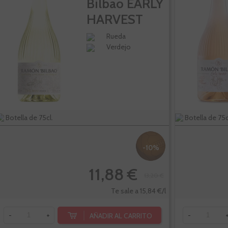
Bilbao EARLY
HARVEST
Blanco...
Rueda
Verdejo
Botella de 75cl.
Botella de 75c
-10%
11,88 €
13,20 €
Te sale a 15,84 €/l
AÑADIR AL CARRITO
-
+
-