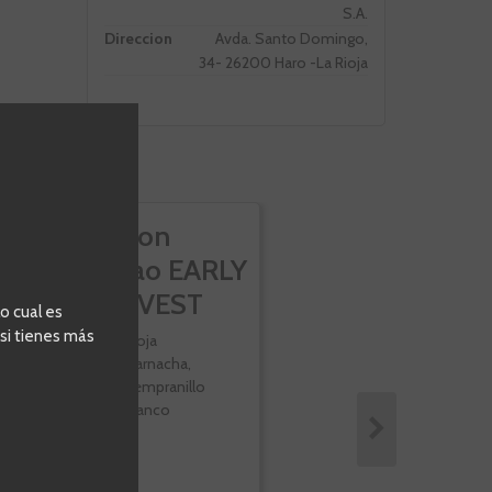
S.A.
Direccion
Avda. Santo Domingo,
34- 26200 Haro -La Rioja
Ramon
Bilbao EARLY
HARVEST
o cual es
Rosado...
 si tienes más
Rioja
Garnacha,
Tempranillo
blanco