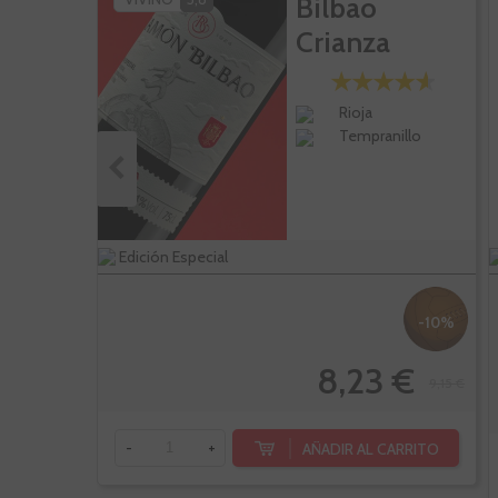
Bilbao
Crianza
Rioja
Tempranillo
Edición Especial
-10%
8,23 €
9,15 €
AÑADIR AL CARRITO
-
+