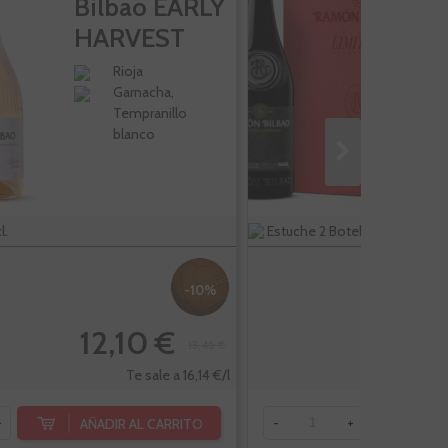
Bilbao EARLY
B
HARVEST
E
Rosado...
L
Rioja
Garnacha,
Es
Tempranillo
blanco
l.
Estuche 2 Botellas
-10%
12,10 €
2
13,45 €
Te sale a 16,14 €/l
AÑADIR AL CARRITO
AÑ
+
-
+