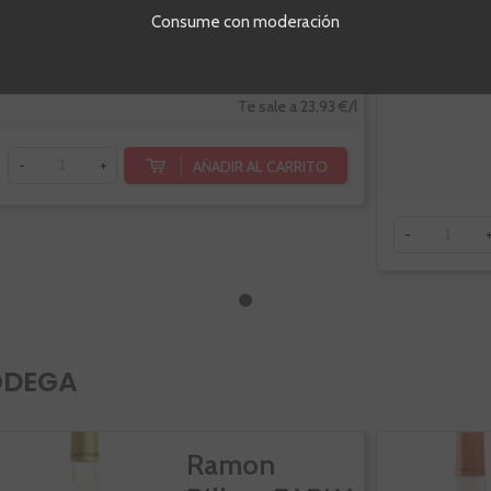
Consume con moderación
Botella de 75cl.
Botella de 75c
17,95 €
Te sale a 23,93 €/l
AÑADIR AL CARRITO
-
+
-
ODEGA
Ramon