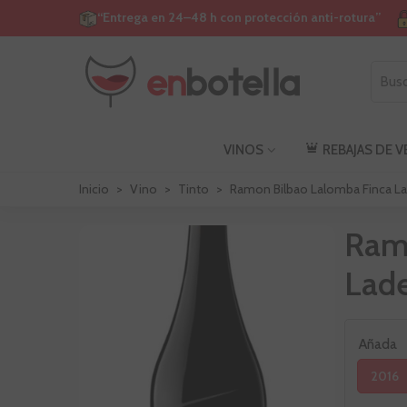
“Entrega en 24–48 h con protección anti-rotura”
VINOS
REBAJAS DE 
Inicio
>
Vino
>
Tinto
>
Ramon Bilbao Lalomba Finca L
Ram
Lad
Añada
2016