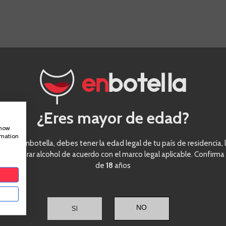
OTROS CLIENTES COMPRARON:
Vermouth
¿Eres mayor de edad?
Lacuesta
show
Reserva
rmation
eder a enbotella, debes tener la edad legal de tu país de residencia, l
ra comprar alcohol de acuerdo con el marco legal aplicable. Confirma
de
18
años
SI