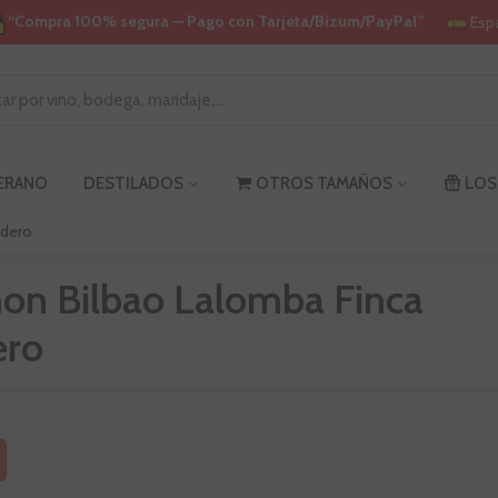
“Compra 100% segura — Pago con Tarjeta/Bizum/PayPal”
Esp
VERANO
DESTILADOS
OTROS TAMAÑOS
LOS
adero
on Bilbao Lalomba Finca
ero