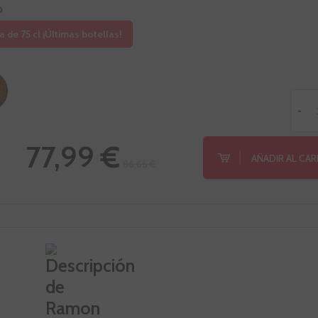
o
a de 75 cl ¡Últimas botellas!
-
77,99 €
AÑADIR AL CA
86,65 €