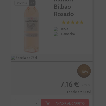
VIVINO
3,7
Bilbao
Rosado
Rioja
Garnacha
Botella de 75cl.
Bote
-10%
7,16 €
7,95 €
Te sale a 9,54 €/l
-
-
+
AÑADIR AL CARRITO