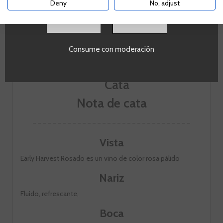
Deny
No, adjust
SI
Consume con moderación
Nota de cata
Vista
Early Harvest Rosado es un vino de color rosa pálido
Nariz
Fluido, refrescante,
Boca