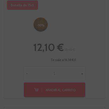
Botella de 75cl.
-10%
12,10 €
13,45 €
Te sale a 16,14 €/l
-
+
AÑADIR AL CARRITO