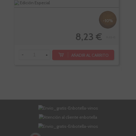
Edición Especial
Bote
-10%
8,23 €
9,15 €
-
+
AÑADIR AL CARRITO
-