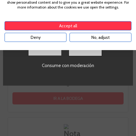
show personalised content and to give you a great website experience. For
Para acceder a enbotella, debes tener la edad legal de
more information about the cookies we use open the settings.
tu país de residencia, lo cual es suficiente para
comprar alcohol de acuerdo con el marco legal
aplicable. Confirma si tienes más de
18
años
Accept all
Deny
No, adjust
SI
El Pago de Aylés va ligado de manera indisoluble a la familia
Ramon. Sus tres hermanos de la mano de Jorge Navascués
como enólogo, llevan décadas elaborando grandes vinos
Consume con moderación
en los alrededores de un paraje natural escondido a pocos
kilómetros de Zaragoza. El primer y único Vino de Pago de
Aragón.
IR A LA BODEGA