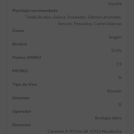
España
Maridaje recomendado
Tataki de atún, Guisos, Ensaladas, Salmón ahumado,
Arroces, Pescados, Carnes blancas
Zonas
Aragón
Alcohol
13,5%
Puntos VIVINO
3,9
PROMO
Si
Tipo de Vino
Rosado
Volumen
SI
Operador
Bodegas Ayles
Direccion
Carretera A-1101 km 24, 50152 Mezalocha