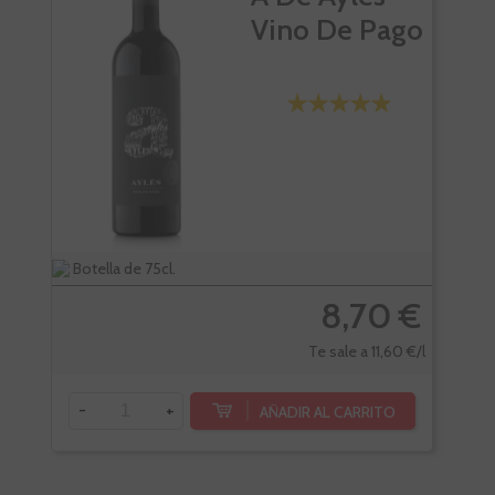
Vino De Pago
Botella de 75cl.
Bote
8,70 €
Te sale a 11,60 €/l
-
+
AÑADIR AL CARRITO
-