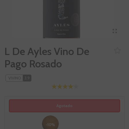
L De Ayles Vino De
Pago Rosado
VIVINO
3,9
Agotado
-10%