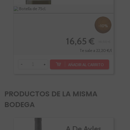
Botella de 75cl.
Bote
-10%
16,65 €
18,50 €
-
Te sale a 22,20 €/l
-
+
AÑADIR AL CARRITO
PRODUCTOS DE LA MISMA
BODEGA
VI
A De Ayles