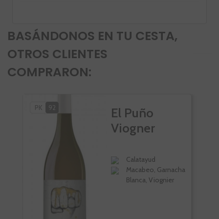
BASÁNDONOS EN TU CESTA,
OTROS CLIENTES
COMPRARON:
PK
92
VI
El Puño
Viogner
Calatayud
Macabeo, Garnacha
Blanca, Viognier