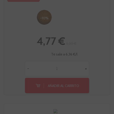
-10%
4,77 €
5,30 €
Te sale a 6,36 €/l
-
+
AÑADIR AL CARRITO