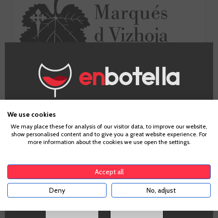
IR A LA BODEGA
¿Eres mayor de edad?
We use cookies
We may place these for analysis of our visitor data, to improve our website,
show personalised content and to give you a great website experience. For
Para acceder a enbotella, debes tener la edad legal de
more information about the cookies we use open the settings.
tu país de residencia, lo cual es suficiente para
comprar alcohol de acuerdo con el marco legal
aplicable. Confirma si tienes más de
18
años
Niveles
Accept all
Deny
No, adjust
SI