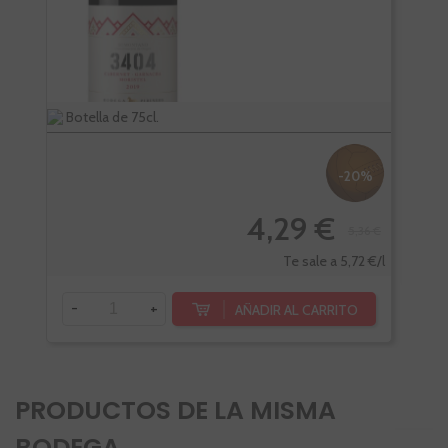
Botella de 75cl.
Bote
-20%
4,29 €
5,36 €
-
Te sale a 5,72 €/l
-
+
AÑADIR AL CARRITO
PRODUCTOS DE LA MISMA
BODEGA