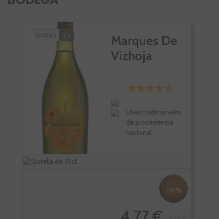
VIVINO
3,5
Marques De
Vizhoja
Uvas tradicionales
de procedencia
nacional
Botella de 75cl.
Bote
-10%
4,77 €
5,30 €